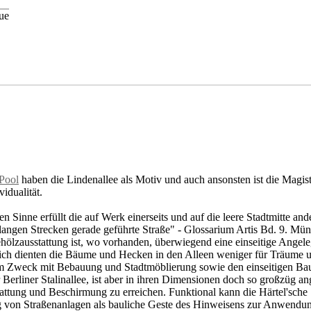
ue
-Pool
haben die Lindenallee als Motiv und auch ansonsten ist die Magist
idualität.
Sinne erfüllt die auf Werk einerseits und auf die leere Stadtmitte andere
angen Strecken gerade geführte Straße" - Glossarium Artis Bd. 9. Münc
ehölzausstattung ist, wo vorhanden, überwiegend eine einseitige Angele
nglich dienten die Bäume und Hecken in den Alleen weniger für Träume
em Zweck mit Bebauung und Stadtmöblierung sowie den einseitigen Bau
r Berliner Stalinallee, ist aber in ihren Dimensionen doch so großzüg 
ttung und Beschirmung zu erreichen. Funktional kann die Härtel'sche S
 von Straßenanlagen als bauliche Geste des Hinweisens zur Anwendung