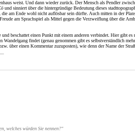
haus weist. Und dann wieder zurück. Der Mensch als Pendler zwischen 
Kö
und sinniert über die hintergründige Bedeutung dieses stadttopograph
die am Ende wohl nicht auflösbar sein dürfte. Auch mitten in der Plans
e Freude am Sprachspiel als Mittel gegen die Verzweiflung über die A
e und beschattet einen Punkt mit einem anderen verbindet. Hier gibt es n
en Wandelgang findet (genau genommen gibt es selbstverständlich mehr
 (bzw. über einen Kommentar zuzuposten), wie denn der Name der Straße
ten, welches würden Sie nennen?"