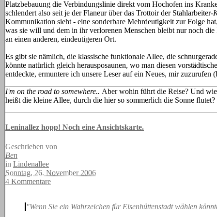
Platzbebauung die Verbindungslinie direkt vom Hochofen ins Kranken
schlendert also seit je der Flaneur über das Trottoir der Stahlarbeiter-
Kommunikation sieht - eine sonderbare Mehrdeutigkeit zur Folge hat, 
was sie will und dem in ihr verlorenen Menschen bleibt nur noch di
an einen anderen, eindeutigeren Ort.
Es gibt sie nämlich, die klassische funktionale Allee, die schnurgerad
könnte natürlich gleich herausposaunen, wo man diesen vorstädtisch
entdeckte, ermuntere ich unsere Leser auf ein Neues, mir zuzurufen
I'm on the road to somewhere..
Aber wohin führt die Reise? Und wie
heißt die kleine Allee, durch die hier so sommerlich die Sonne flutet?
Leninallez hopp! Noch eine Ansichtskarte.
Geschrieben von
Ben
in
Lindenallee
Sonntag, 26. November 2006
4 Kommentare
"Wenn Sie ein Wahrzeichen für Eisenhüttenstadt wählen könn