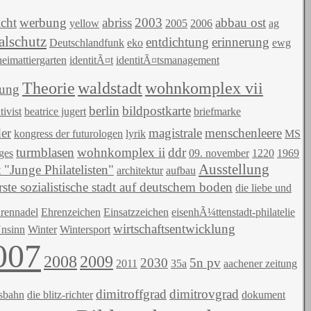
icht
werbung
abriss
2003
abbau ost
yellow
2005
2006
ag
lschutz
entdichtung
erinnerung
Deutschlandfunk
eko
ewg
heimattiergarten
identitÃ¤t
identitÃ¤tsmanagement
Theorie
waldstadt
wohnkomplex vii
lung
berlin
bildpostkarte
tivist
beatrice jugert
briefmarke
er
magistrale
menschenleere
kongress der futurologen
lyrik
MS
turmblasen
wohnkomplex ii
ddr
ges
09. november
1220
1969
Ausstellung
 "Junge Philatelisten"
architektur
aufbau
rste sozialistische stadt auf deutschem boden
die liebe und
rennadel
Ehrenzeichen
Einsatzzeichen
eisenhÃ¼ttenstadt-philatelie
wirtschaftsentwicklung
nsinn
Winter
Wintersport
007
2008
2009
2030
5n pv
2011
35a
aachener zeitung
dimitroffgrad
dimitrovgrad
hsbahn
die blitz-richter
dokument