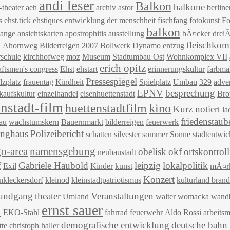
andi leser
Balkon
balkone
-theater
aeh
archiv
astor
berlin
s
ehst.tick
ehstiques
entwicklung der menschheit
fischfang
fotokunst
Fo
balkon
lange
ansichtskarten
apostrophitis
ausstellung
bÃ¤cker drei
fleischkom
h
Ahornweg
Bilderreigen 2007
Bollwerk
Dynamo
entzug
rschule
kirchhofweg
moz
Museum
Stadtumbau Ost
Wohnkomplex VII
erich opitz
aftsmen's congress
Ehst
ehstart
erinnerungskultur
farbma
Pressespiegel
lzplatz
frauentag
Kindheit
Spielplatz
Umbau
329
adve
EPNV
besprechung
kaufskultur
einzelhandel
eisenhuettenstadt
Bro
enstadt-film
huettenstadtfilm
kino
Kurz notiert
l
friedenstaub
au
wachstumskern
Bauernmarkt
bilderreigen
feuerwerk
anghaus
Polizeibericht
schatten
silvester
sommer
Sonne
stadtentwi
o-area
namensgebung
obelisk
okf
ortskontroll
neubaustadt
f
Gabriele Haubold
leipzig
lokalpolitik
Exil
Kinder
kunst
mÃ¤rk
Konzert
inkleckersdorf
kleinod
kleinstadtpatriotismus
kulturland bran
rundgang
theater
Veranstaltungen
Umland
walter womacka
wandb
ernst sauer
n
EKO-Stahl
fahrrad
feuerwehr
Aldo Rossi
arbeitsm
demografische entwicklung
deutsche bahn
tte
christoph haller