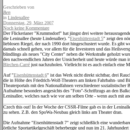
Geschrieben von
Ben
in
Lindenallee
Donnerstag, 29. März 2007
Noch keine Kommentare
Der Flickerianer "Krummsdorf" hat jüngst drei weitere herausragende
die Leninallee (heute Lindenallee). "
Eisenhüttenstadt 5
" zeigt den nö
lieblosen Riegel, der nach 1990 dort hingeschustert wurde. Es gibt w
damals schnell gehen, vor allem für die Investoren und das Heilsvers
blindlings als neues "City Center" neben die Werkstraße geholzt wurd
den nachwendlichen Jahren der Unsicherheit und heute würde man in 
Blechen-Carré
just nachzuholen. Vielleicht ist es auch einfach eine 
Auf "
Eisenhüttenstadt 6
" ist das Werk nicht direkt sichtbar, drei R
die in Höhe des Friedrich-Wolf-Theaters am linken Fahrbahn- und Bil
Theaterportals mit den Nationalfahnen verschiedener sozialistischer 
Aufnahme besonders angesichts des "Foto"-Schriftzugs an den Balkon
Leninallee, welches nach wie vor am selben Orte - wenn auch mit an
Czech this out! In der Woche der CSSR-Filme gab es in der Leninalle
zu sehen. Z.B. den SpoWa-Neubau gleich links am Theater dran.
Die Aufnahme "Eisenhüttenstadt 7" zeigt schließlich eine wunderbare
örtliche Sportartikelgeschäft beherbergte und nun im 21. Jahrhunde