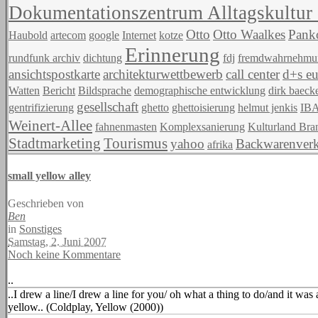
Dokumentationszentrum Alltagskultur
Otto
Otto Waalkes
Pank
Haubold
artecom
google
Internet
kotze
Erinnerung
rundfunk archiv
dichtung
fdj
fremdwahrnehmu
ansichtspostkarte
architekturwettbewerb
call center
d+s eu
Watten
Bericht
Bildsprache
demographische entwicklung
dirk baeck
gesellschaft
gentrifizierung
ghetto
ghettoisierung
helmut jenkis
IBA
Weinert-Allee
fahnenmasten
Komplexsanierung
Kulturland Br
Stadtmarketing
Tourismus
yahoo
Backwarenverka
afrika
small yellow alley
Geschrieben von
Ben
in
Sonstiges
Samstag, 2. Juni 2007
Noch keine Kommentare
..
..I drew a line/I drew a line for you/ oh what a thing to do/and it was 
yellow.. (Coldplay, Yellow (2000))