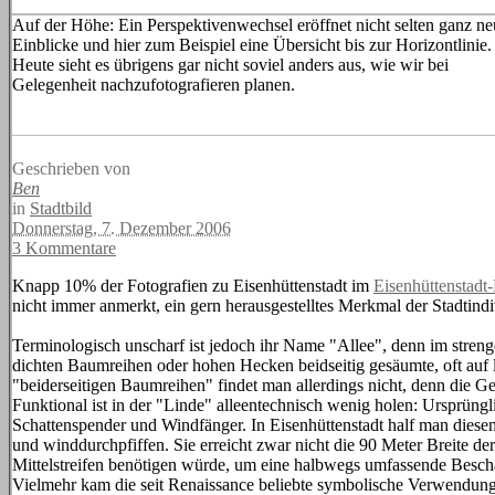
Auf der Höhe: Ein Perspektivenwechsel eröffnet nicht selten ganz ne
Einblicke und hier zum Beispiel eine Übersicht bis zur Horizontlinie.
Heute sieht es übrigens gar nicht soviel anders aus, wie wir bei
Gelegenheit nachzufotografieren planen.
Geschrieben von
Ben
in
Stadtbild
Donnerstag, 7. Dezember 2006
3 Kommentare
Knapp 10% der Fotografien zu Eisenhüttenstadt im
Eisenhüttenstadt
nicht immer anmerkt, ein gern herausgestelltes Merkmal der Stadtindiv
Terminologisch unscharf ist jedoch ihr Name "Allee", denn im strengen 
dichten Baumreihen oder hohen Hecken beidseitig gesäumte, oft auf l
"beiderseitigen Baumreihen" findet man allerdings nicht, denn die G
Funktional ist in der "Linde" alleentechnisch wenig holen: Ursprü
Schattenspender und Windfänger. In Eisenhüttenstadt half man dies
und winddurchpfiffen. Sie erreicht zwar nicht die 90 Meter Breite de
Mittelstreifen benötigen würde, um eine halbwegs umfassende Bescha
Vielmehr kam die seit Renaissance beliebte symbolische Verwendung