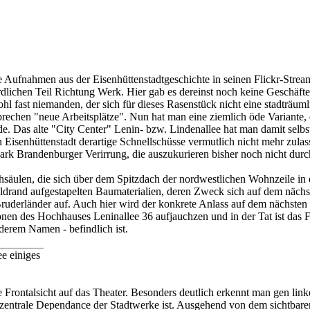
 Aufnahmen aus der Eisenhüttenstadtgeschichte in seinen Flickr-Stream
rdlichen Teil Richtung Werk. Hier gab es dereinst noch keine Geschäfte 
ohl fast niemanden, der sich für dieses Rasenstück nicht eine stadträu
prechen "neue Arbeitsplätze". Nun hat man eine ziemlich öde Variante, 
e. Das alte "City Center" Lenin- bzw. Lindenallee hat man damit selbstv
Eisenhüttenstadt derartige Schnellschüsse vermutlich nicht mehr zula
Mark Brandenburger Verirrung, die auszukurieren bisher noch nicht durchg
auchsäulen, die sich über dem Spitzdach der nordwestlichen Wohnzeile i
drand aufgestapelten Baumaterialien, deren Zweck sich auf dem nächste
Bruderländer auf. Auch hier wird der konkrete Anlass auf dem nächsten
en des Hochhauses Leninallee 36 aufjauchzen und in der Tat ist das Fa
derem Namen - befindlich ist.
e einiges
 Frontalsicht auf das Theater. Besonders deutlich erkennt man gen lin
rt zentrale Dependance der Stadtwerke ist. Ausgehend von dem sichtbar