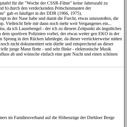
ngstafel für die "Woche der CSSR-Filme" keine Jahreszahl zu
und b) durch den verdeckenden Peitschenmasten der
lms" gab es häufiger in der DDR (1966, 1975).
mpt in der Nase habe und damit die Furcht, etwas umzustoßen, die
. Vielleicht fiele mir dann noch mehr weit Vergangenes ein...
s, da ich Lausebengel - der ich zu diesem Zeitpunkt als ängstliches
 dem sportiven Polizisten vorbei, der etwas weiter gen EKO in der
en Sprung in den Rücken lahmlegte, da dieser verrückterweise mitten
 noch nicht dokumentiert sein dürfte und entsprechend an dieser
cie
lle junge Mann flotte - und sehr flinke - elektronische Musik
nfluss ab und wünsche einfach eine gute Nacht und einen schönen
ommers im Familienverband auf die Höhenzüge der Diehloer Berge