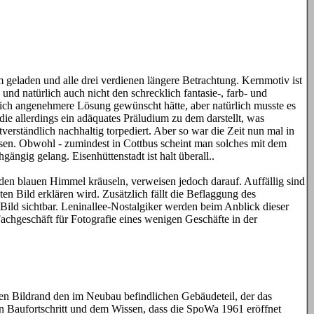
 geladen und alle drei verdienen längere Betrachtung. Kernmotiv ist
und natürlich auch nicht den schrecklich fantasie-, farb- und
mlich angenehmere Lösung gewünscht hätte, aber natürlich musste es
die allerdings ein adäquates Präludium zu dem darstellt, was
erständlich nachhaltig torpediert. Aber so war die Zeit nun mal in
ssen. Obwohl - zumindest in Cottbus scheint man solches mit dem
ängig gelang. Eisenhüttenstadt ist halt überall..
n den blauen Himmel kräuseln, verweisen jedoch darauf. Auffällig sind
n Bild erklären wird. Zusätzlich fällt die Beflaggung des
 Bild sichtbar. Leninallee-Nostalgiker werden beim Anblick dieser
chgeschäft für Fotografie eines wenigen Geschäfte in der
ken Bildrand den im Neubau befindlichen Gebäudeteil, der das
en Baufortschritt und dem Wissen, dass die SpoWa 1961 eröffnet