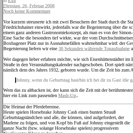
in
Exil
Dienstag, 26. Februar 2008
Noch keine Kommentare
Vor kurzem streunerte ich mit zwei Besuchern der Stadt durch die Sta
Friedrichshainer einwirkt, jedenfalls war die Begeisterung über di
einem ganz anderen Gastronomiekonzept, als man es von der Simon-
Eine Sache die besonders tief wirkte, war der vom Durchschnittseise
Boxhagener Platz nur in Ausnahmefällen wahrnehmbar wird: der Gesa
Begeisterung liefern wir eine
30 Sekunden währende Tonaufnahme
a
Wer dagegen lieber erfahren möchte, wie sich Eisenhüttenstädter im
Straße in den Veranstaltungskalender nachgeschoben. Dort spielt nä
nämlich dem des Jahres 1932, geboren wurde. Um die Zeit bis zum A
Johnny, wenn du Geburtstag hast/bin ich bei dir zu Gast /die g
Wem das zu altbacken ist, der kann sich die Zeit mit der berühmtes
hier ein Link zum passenden
Mash-Up
..
Die Heimat der Pferdebremse.
Heute spielen Horsebrake Johnny Cash einen bunten Strauß
Geburtstagständchen und alle, die können, sind aufgefordert, der
Marlene zu folgen, und von Kopf bis Fuß auf Johnny eingestellt die
ganze Nacht (bzw. solange Horsebrake spielen) progressivem