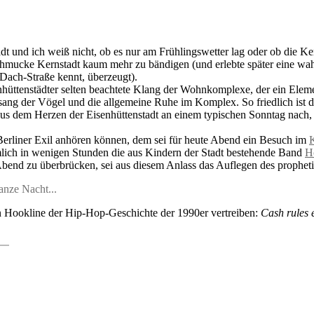
dt und ich weiß nicht, ob es nur am Frühlingswetter lag oder ob die Ke
e schmucke Kernstadt kaum mehr zu bändigen (und erlebte später eine w
Dach-Straße kennt, überzeugt).
nhüttenstädter selten beachtete Klang der Wohnkomplexe, der ein Elem
ng der Vögel und die allgemeine Ruhe im Komplex. So friedlich ist 
us dem Herzen der Eisenhüttenstadt an einem typischen Sonntag nach, 
 Berliner Exil anhören können, dem sei für heute Abend ein Besuch im
mlich in wenigen Stunden die aus Kindern der Stadt bestehende Band
H
bend zu überbrücken, sei aus diesem Anlass das Auflegen des propheti
anze Nacht...
ten Hookline der Hip-Hop-Geschichte der 1990er vertreiben:
Cash rules 