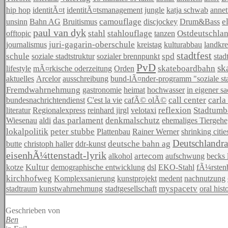
hip hop
identitÃ¤t
identitÃ¤tsmanagement
jungle
katja schwab
annet
camouflage
e
unsinn
Bahn AG
Bruitismus
discjockey
Drum&Bass
paul van dyk
stahl
stahlouflage
Ostdeutschla
offtopic
tanzen
juri-gagarin-oberschule
journalismus
kreistag
kulturabbau
landkre
stadtfest
schule
spd
soziale stadtstruktur
sozialer brennpunkt
stad
PvD
sk
skateboardbahn
lifestyle
mÃ¤rkische oderzeitung
Orden
aktuelles
Arcelor
ausschreibung
bund-lÃ¤nder-programm "soziale st
Fremdwahrnehmung
gastronomie
heimat
hochwasser
in eigener s
call center
carla
bundesnachrichtendienst
C'est la vie
cafÃ© olÃ©
reflexion
Stadtumb
literatur
Regionalexpress
reinhard jirgl
velotaxi
das parlament
denkmalschutz
Wiesenau
aldi
ehemaliges Tiergeh
lokalpolitik
peter stubbe
Plattenbau
Rainer Werner
shrinking citie
Deutschlandra
deutsche bahn ag
butte
christoph haller
ddr-kunst
eisenhÃ¼ttenstadt-lyrik
artecom
alkohol
aufschwung
becks
Kultur
kotze
demographische entwicklung
dsl
EKO-Stahl
fÃ¼rsten
kirchhofweg
Komplexsanierung
kunstprojekt
medent
nachnutzung
myspacetv
stadtraum
kunstwahrnehmung
stadtgesellschaft
oral hist
Geschrieben von
Ben