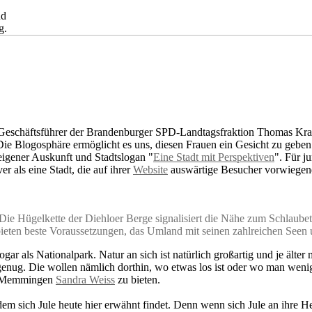
nd
g.
Geschäftsführer der Brandenburger SPD-Landtagsfraktion Thomas Krali
 Die Blogosphäre ermöglicht es uns, diesen Frauen ein Gesicht zu geben.
igener Auskunft und Stadtslogan "
Eine Stadt mit Perspektiven
". Für j
er als eine Stadt, die auf ihrer
Website
auswärtige Besucher vorwiegend 
t. Die Hügelkette der Diehloer Berge signalisiert die Nähe zum Schlaubet
eten beste Voraussetzungen, das Umland mit seinen zahlreichen Seen 
r als Nationalpark. Natur an sich ist natürlich großartig und je älter 
 genug. Die wollen nämlich dorthin, wo etwas los ist oder wo man wen
at Memmingen
Sandra Weiss
zu bieten.
dem sich Jule heute hier erwähnt findet. Denn wenn sich Jule an ihre H