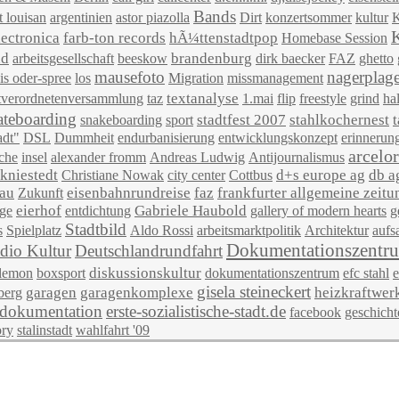
Bands
t louisan
argentinien
astor piazolla
Dirt
konzertsommer
kultur
K
lectronica
farb-ton records
hÃ¼ttenstadtpop
Homebase Session
nd
brandenburg
arbeitsgesellschaft
beeskow
dirk baecker
FAZ
ghetto
mausefoto
nagerplag
is oder-spree
los
Migration
missmanagement
textanalyse
tverordnetenversammlung
taz
1.mai
flip
freestyle
grind
ha
ateboarding
stadtfest 2007
stahlkochernest
snakeboarding
sport
adt"
DSL
Dummheit
endurbanisierung
entwicklungskonzept
erinnerun
arcelor
ache
insel
alexander fromm
Andreas Ludwig
Antijournalismus
 kniestedt
d+s europe ag
db a
Christiane Nowak
city center
Cottbus
au
eisenbahnrundreise
faz
frankfurter allgemeine zeitu
Zukunft
eierhof
Gabriele Haubold
ege
entdichtung
gallery of modern hearts
g
Stadtbild
s
Spielplatz
Aldo Rossi
arbeitsmarktpolitik
Architektur
aufs
Dokumentationszentru
dio Kultur
Deutschlandrundfahrt
diskussionskultur
 lemon
boxsport
dokumentationszentrum
efc stahl
e
gisela steineckert
garagen
garagenkomplexe
heizkraftwer
berg
dokumentation
erste-sozialistische-stadt.de
facebook
geschicht
ory
stalinstadt
wahlfahrt '09