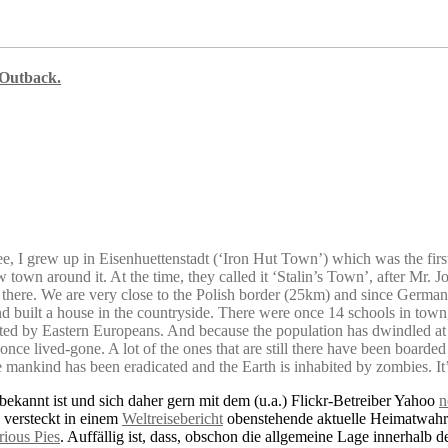
 Outback.
 I grew up in Eisenhuettenstadt (‘Iron Hut Town’) which was the first
w town around it. At the time, they called it ‘Stalin’s Town’, after Mr. 
ere. We are very close to the Polish border (25km) and since Germany
built a house in the countryside. There were once 14 schools in town, 
ted by Eastern Europeans. And because the population has dwindled at an
once lived-gone. A lot of the ones that are still there have been board
 mankind has been eradicated and the Earth is inhabited by zombies. It’
ekannt ist und sich daher gern mit dem (u.a.) Flickr-Betreiber Yahoo
n
e versteckt in einem
Weltreisebericht
obenstehende aktuelle Heimatwahr
rious Pies
. Auffällig ist, dass, obschon die allgemeine Lage innerhal