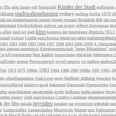
Kinder der Stadt
r Illu
anja lange
fotografie
nellingen
exil
stadtwahrnehmung
icklung
sydney
weblog
berlin
1979
20
ddr
bild aus hunderttausend steinen
brigitte reimann
Brotfabrik
ddr-mu
friedrichshain
galerie am prater
gilbert beronneau
linkerhand
her
kino
x-allee
dbpbzfa 765.5
kind der stadt
kongress der futurologen
must-go-area
namensgebun
nstadt
exilant
marchwitza
Graffiti
2009
1961
1963
1989
1993
1994
1997
1998
2003
2006
4. Oberschul
urg
antenne-stammtisch
Arbeitsgemeinschaft "Junge Philatelisten"
arch
ben kaden
Ÿig
bÃ¼rgermeister
besprechung
bild-kritik
bilderreigen 
fadfinder
presse
Pressespiegel
royal-rangers
rss
stadfest
stadfest2
1983
1984
1992
70er
1973
1975
1980er
1988
1990
1990er
1991
20
berliner zeitung
b
der
altstoffsammlung
Andi Leser
anger
bienchen
dimitroffgrad
dimitrovgrad
dokument
Ehrennadel
Ehrenzeichen
Ein
balkone
berto
ultur
ansichtskarten
apostrophitis
archiv
berlin-pankow
club marchwitza
ristine kisorsy
Creative Commons
deppenapostroph
myvideo
k der film
rezension
mosaik
potsdam
rap
selbstbild
sta
Lampenallee
Lampenladen
Magistrale
se
Magnet
moz
Parkerszene
en & Maschi
Berlin
call girl
callcenter
d.e.n.i.m.
dj;discjockey
eisenstei