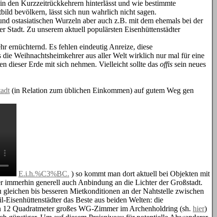
in den Kurzzeitrückkehrern hinterlässt und wie bestimmte
ld bevölkern, lässt sich nun wahrlich nicht sagen.
 und ostasiatischen Wurzeln aber auch z.B. mit dem ehemals bei der
r Stadt. Zu unserem aktuell populärsten Eisenhüttenstädter
hr ernüchternd. Es fehlen eindeutig Anreize, diese
die Weihnachtsheimkehrer aus aller Welt wirklich nur mal für eine
 dieser Erde mit sich nehmen. Vielleicht sollte das
offis
sein neues
tadt
(in Relation zum üblichen Einkommen) auf gutem Weg gen
E.i.h.%C3%BC.
) so kommt man dort aktuell bei Objekten mit
er immerhin generell auch Anbindung an die Lichter der Großstadt.
leichen bis besseren Mietkonditionen an der Nahtstelle zwischen
l-Eisenhüttenstädter das Beste aus beiden Welten: die
 ein 12 Quadratmeter großes WG-Zimmer im Archenholdring (sh.
hier
)