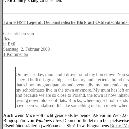
NeoCountry-Klang zu lauschen.
I am EHST-Legend. Der australische Blick auf Ostdeutschlands
Geschrieben von
Ben
in
Exil
Samstag, 2. Februar 2008
1 Kommentar
On my last day, mum and I drove round my hometown. You see,
They’d built this great big steel factory and erected a brand ne
that’s how my grandparents and eventually my mum ended up th
my schoolmates live in the town anymore. My mum has left and 
and because we are so close to Poland, the town is now inhabi
tearing down blocks of flats. Blocks, where my school friends 
have been vandalised. It’s like something out of a movie where
Auch wenn Microsoft nicht gerade als treibender Akteur im Web 2.0 b
Blogosphäre von
Windows Live
. Denn dort findet man beispielsweis
Eisenhüttenstädterin (web)namens Sim1 bzw. blognamens
Box of Va