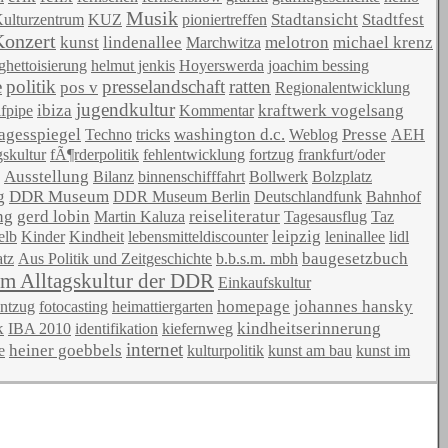
Musik
Stadtansicht
Stadtfest
ulturzentrum
KUZ
pioniertreffen
Konzert
kunst
lindenallee
melotron
michael krenz
Marchwitza
ghettoisierung
helmut jenkis
Hoyerswerda
joachim bessing
e
politik
presselandschaft
ratten
pos v
Regionalentwicklung
jugendkultur
ibiza
kraftwerk vogelsang
lfpipe
Kommentar
tagesspiegel
washington d.c.
Presse
Techno
tricks
Weblog
AEH
gskultur
fÃ¶rderpolitik
fehlentwicklung
fortzug
frankfurt/oder
Ausstellung
Bilanz
binnenschifffahrt
Bollwerk
Bolzplatz
g
DDR Museum
DDR Museum Berlin
Deutschlandfunk
Bahnhof
ng
gerd lobin
reiseliteratur
Martin Kaluza
Tagesausflug
Taz
leipzig
elb
Kinder
Kindheit
lebensmitteldiscounter
leninallee
lidl
baugesetzbuch
atz
Aus Politik und Zeitgeschichte
b.b.s.m. mbh
m Alltagskultur der DDR
Einkaufskultur
homepage
johannes hansky
ntzug
fotocasting
heimattiergarten
k
kindheitserinnerung
IBA 2010
identifikation
kiefernweg
internet
heiner goebbels
e
kulturpolitik
kunst am bau
kunst im