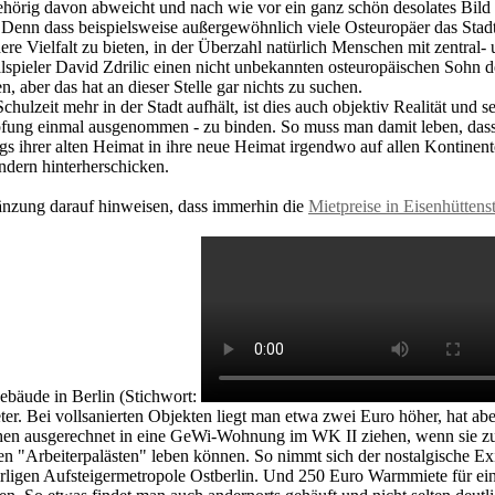
hörig davon abweicht und nach wie vor ein ganz schön desolates Bild 
nn dass beispielsweise außergewöhnlich viele Osteuropäer das Stadtbi
re Vielfalt zu bieten, in der Überzahl natürlich Menschen mit zentral-
pieler David Zdrilic einen nicht unbekannten osteuropäischen Sohn de
n, aber das hat an dieser Stelle gar nichts zu suchen.
lzeit mehr in der Stadt aufhält, ist dies auch objektiv Realität und se
pfung einmal ausgenommen - zu binden. So muss man damit leben, dass 
ihrer alten Heimat in ihre neue Heimat irgendwo auf allen Kontinenten
dern hinterherschicken.
nzung darauf hinweisen, dass immerhin die
Mietpreise in Eisenhüttens
ebäude in Berlin (Stichwort:
r. Bei vollsanierten Objekten liegt man etwa zwei Euro höher, hat ab
en ausgerechnet in eine GeWi-Wohnung im WK II ziehen, wenn sie zu g
en "Arbeiterpalästen" leben können. So nimmt sich der nostalgische Exi
quirligen Aufsteigermetropole Ostberlin. Und 250 Euro Warmmiete für