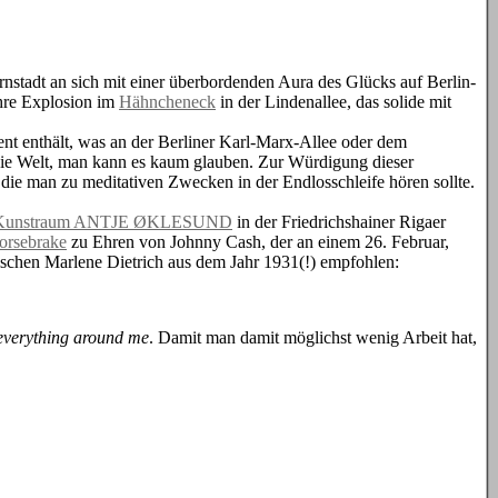
rnstadt an sich mit einer überbordenden Aura des Glücks auf Berlin-
ahre Explosion im
Hähncheneck
in der Lindenallee, das solide mit
ent enthält, was an der Berliner Karl-Marx-Allee oder dem
die Welt, man kann es kaum glauben. Zur Würdigung dieser
die man zu meditativen Zwecken in der Endlosschleife hören sollte.
Kunstraum ANTJE ØKLESUND
in der Friedrichshainer Rigaer
orsebrake
zu Ehren von Johnny Cash, der an einem 26. Februar,
schen Marlene Dietrich aus dem Jahr 1931(!) empfohlen:
everything around me
. Damit man damit möglichst wenig Arbeit hat,