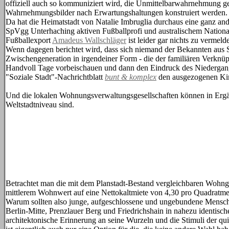
offiziell auch so kommuniziert wird, die Unmittelbarwahrnehmung ge
Wahrnehmungsbilder nach Erwartungshaltungen konstruiert werden. De
Da hat die Heimatstadt von Natalie Imbruglia durchaus eine ganz ande
SpVgg Unterhaching aktiven Fußballprofi und australischem Nationals
Fußballexport
Amadeus Wallschläger
ist leider gar nichts zu vermelde
Wenn dagegen berichtet wird, dass sich niemand der Bekannten aus Schu
Zwischengeneration in irgendeiner Form - die der familiären Verknü
Handvoll Tage vorbeischauen und dann den Eindruck des Niedergangs 
"Soziale Stadt"-Nachrichtblatt
bunt & komplex
den ausgezogenen Kin
Und die lokalen Wohnungsverwaltungsgesellschaften können in Ergä
Weltstadtniveau sind.
Betrachtet man die mit dem Planstadt-Bestand vergleichbaren Wohng
mittlerem Wohnwert auf eine Nettokaltmiete von 4,30 pro Quadratmete
Warum sollten also junge, aufgeschlossene und ungebundene Mensch
Berlin-Mitte, Prenzlauer Berg und Friedrichshain in nahezu identisch
architektonische Erinnerung an seine Wurzeln und die Stimuli der 