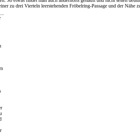
aben. So etwas findet man auch andernorts gehäuft und nicht selten deut
s einer zu drei Vierteln leerstehenden Fröbelring-Passage und der Nähe 
e
n
mm
s
er
u
d
r