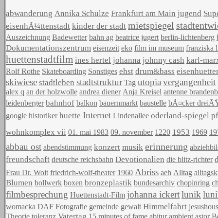
abwanderung
Annika Schulze
Frankfurt am Main
jugend
Supe
mietspiegel
stadtentw
eisenhÃ¼ttenstadt
kinder der stadt
Auszeichnung
Badewetter
bahn ag
beatrice jugert
berlin-lichtenberg
Dokumentationszentrum
eisenzeit
eko
film im museum
franziska 
huettenstadtfilm
ines hertel
johanna
johnny cash
karl-mar
ehst
drum&bass
eisenhuette
Rolf Rothe
Skateboarding
Sonstiges
skiwiese
stadtstruktur
utopia
vergangenheit
stadtleben
Tag
alex q
an der holzwolle
andrea diener
Anja Kreisel
antenne brandenb
bahnhof
leidenberger
balkon
bauernmarkt
baustelle
bÃ¤cker dreiÃ
Internet
huette
oderland-spiegel
p
google
historiker
Lindenallee
wohnkomplex vii
1953
01. mai 1983
09. november
1220
1969
19
erinnerung
abbau ost
konzert
musik
abendstimmung
abziehbil
freundschaft
Devotionalien
deutsche reichsbahn
die blitz-richter
Abriss
Frau Dr. Woit
friedrich-wolf-theater
1960
aeh
Alltag
alltagsk
Blumen
bronzeplastik
bollwerk
boxen
bundesarchiv
chopinring
ch
filmbesprechung
johanna ickert
lunik
luni
Huettenstadt-Film
Himmelfahrt
womacka
DAF
Fotografie
gemeinde
gewalt
jesushou
Vatertag
Theorie
toleranz
15 minutes of fame
abitur
ambient
astor
B