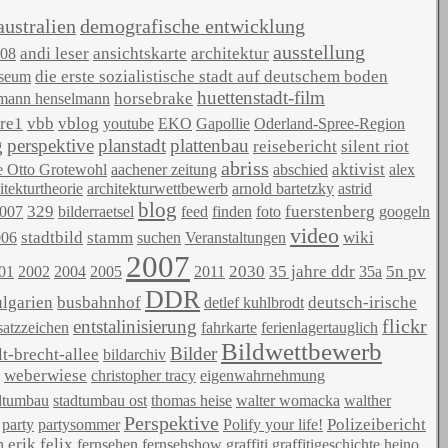
australien
demografische entwicklung
ausstellung
andi leser
ansichtskarte
architektur
08
die erste sozialistische stadt auf deutschem boden
seum
huettenstadt-film
horsebrake
mann henselmann
re1
vbb
vblog
youtube
EKO
Gapollie
Oderland-Spree-Region
g
perspektive
planstadt
plattenbau
reisebericht
silent riot
abriss
aktivist
e Otto Grotewohl
aachener zeitung
abschied
alex
itekturtheorie
architekturwettbewerb
arnold bartetzky
astrid
blog
329
fuerstenberg
2007
bilderraetsel
feed
finden
foto
googeln
video
stadtbild
stamm
wiki
006
suchen
Veranstaltungen
2007
2030
35 jahre ddr
5n pv
01
2002
2004
2005
2011
35a
DDR
ulgarien
busbahnhof
deutsch-irische
detlef kuhlbrodt
flickr
entstalinisierung
satzzeichen
fahrkarte
ferienlagertauglich
Bildwettbewerb
Bilder
lt-brecht-allee
bildarchiv
weberwiese
christopher tracy
eigenwahrnehmung
dtumbau
stadtumbau ost
thomas heise
walter womacka
walther
Perspektive
Polizeibericht
party
partysommer
Polify your life!
erik
felix
n
fernsehen
fernsehshow
graffiti
graffitigeschichte
heino