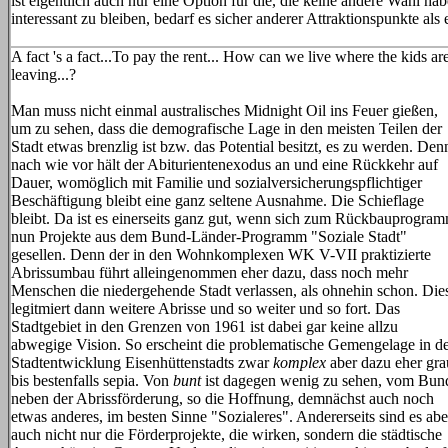
ist eigentlich auch nur eine Option für die, die keine andere Wahl h
interessant zu bleiben, bedarf es sicher anderer Attraktionspunkte al
A fact 's a fact...To pay the rent... How can we live where the kids ar
leaving...?
Man muss nicht einmal australisches Midnight Oil ins Feuer gießen,
um zu sehen, dass die demografische Lage in den meisten Teilen der
Stadt etwas brenzlig ist bzw. das Potential besitzt, es zu werden. Den
nach wie vor hält der Abiturientenexodus an und eine Rückkehr auf
Dauer, womöglich mit Familie und sozialversicherungspflichtiger
Beschäftigung bleibt eine ganz seltene Ausnahme. Die Schieflage
bleibt. Da ist es einerseits ganz gut, wenn sich zum Rückbauprogra
nun Projekte aus dem Bund-Länder-Programm "Soziale Stadt"
gesellen. Denn der in den Wohnkomplexen WK V-VII praktizierte
Abrissumbau führt alleingenommen eher dazu, dass noch mehr
Menschen die niedergehende Stadt verlassen, als ohnehin schon. Die
legitmiert dann weitere Abrisse und so weiter und so fort. Das
Stadtgebiet in den Grenzen von 1961 ist dabei gar keine allzu
abwegige Vision. So erscheint die problematische Gemengelage in d
Stadtentwicklung Eisenhüttenstadts zwar
komplex
aber dazu eher gra
bis bestenfalls sepia. Von
bunt
ist dagegen wenig zu sehen, vom Bun
neben der Abrissförderung, so die Hoffnung, demnächst auch noch
etwas anderes, im besten Sinne "Sozialeres". Andererseits sind es abe
auch nicht nur die Förderprojekte, die wirken, sondern die städtische