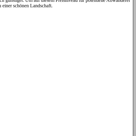
lich günstiger. Um auf diesem Preisniveau für potentielle Abwanderer
zu einer schönen Landschaft.