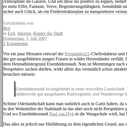
Atmosphäre im Ganzen. Und um diese ins positive zu kippen, bedarf
es mehr Effet, Fantasie, Verve, Begeisterungsfähigkeit, Sensibilität u
sicher auch Glück, als ein Förderstrukturplan zu transportieren verma
Geschrieben von
Ben
in
Exil
,
Internet
,
Kinder der Stadt
Donnerstag, 5. Juli 2007
1 Kommentar
Vor ein paar Monaten entwarf der
Perspektive21
-Chefredakteur und 
der gut ausgebildeten jungen Frauen in wilder Herrenländer zerfällt.
dem Heimathintergrund Eisenhüttenstadt. Nun ist Memmingen nach e
Perspektive suchen dürften, wirkt allein das vermutlich schon attraktiv
besuchen müssen:
Eisenhüttenstadt ist eingebettet in einer reizvollen Landschaf
mittlerweile gut ausgebautes Radwegenetz und Wanderwege bi
Schöne Oderlandschaft kann man natürlich auch in Gartz haben, da soga
in den Wohnhöfen der Stahlstadt ist das aber noch nicht Perspektive
Und wo Eisenhüttenstadt
Paul van Dyk
in die Waagschale wirft, h
Das alles ist jedoch nur Hinführung zu dem eigentlichen Grund, aus 