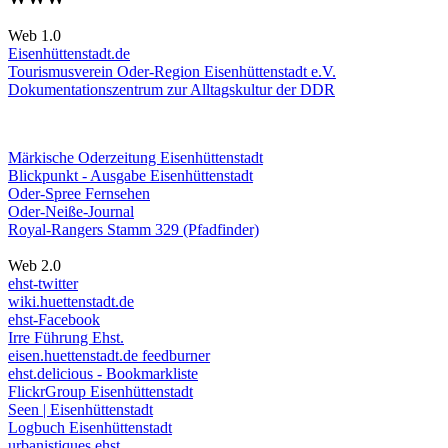
Web 1.0
Eisenhüttenstadt.de
Tourismusverein Oder-Region Eisenhüttenstadt e.V.
Dokumentationszentrum
zur Alltagskultur der DDR
Märkische Oderzeitung Eisenhüttenstadt
Blickpunkt - Ausgabe Eisenhüttenstadt
Oder-Spree Fernsehen
Oder-Neiße-Journal
Royal-Rangers Stamm 329 (Pfadfinder)
Web 2.0
ehst-twitter
wiki.huettenstadt.de
ehst-Facebook
Irre Führung Ehst.
eisen.huettenstadt.de feedburner
ehst.delicious - Bookmarkliste
FlickrGroup Eisenhüttenstadt
Seen | Eisenhüttenstadt
Logbuch Eisenhüttenstadt
urbanistiques ehst