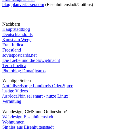
blog.planverfasser.com
(Eisenhüttenstadt/Cottbus)
Nachbarn
Hauptstadtblog
Deutschlandpuls
Kunst am Wege
Frau Indica
Freestland
sovietpostcards.net
Die Liebe und die Sowjetmacht
Terra Poetica
Photoblog Dunaújváros
Wichtige Seiten
Notfallseelsorge Landkreis Oder-Spree
lustige Videos
/usr/local/bin sei smart - nutze Linux!
Verhütung
Webdesign, CMS und Onlineshop?
Webdesign Eisenhüttenstadt
Wohnungen
Singles aus Eisenhüttenstadt