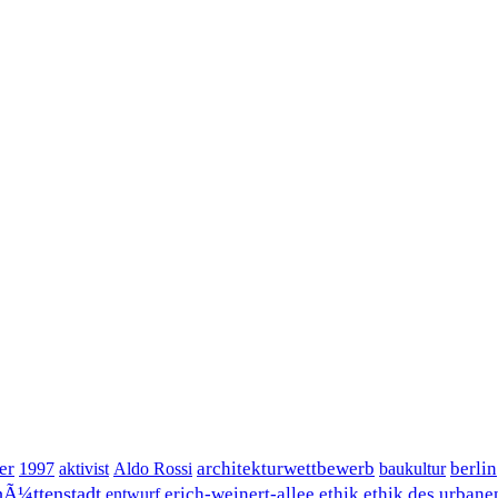
er
architekturwettbewerb
berlin
1997
aktivist
Aldo Rossi
baukultur
hÃ¼ttenstadt
erich-weinert-allee
ethik
ethik des urbane
entwurf