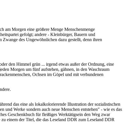
te sich am Morgen eine größere Menge Menschenmenge
eitspartei gefolgt; andere - Kleinbürger, Bauern und
dem Zwange des Ungewöhnlichen dazu gestellt, denn ihren
oder den Himmel grün ... irgend etwas außer der Ordnung, eine
en jeden Morgen um fünf aufstehen, gähnen, in den Waschraum
 Barackenmenschen, Ochsen im Göpel und mit verbundenen
ndere.
nd das eine als lokalkolorierende Illustration der sozialistischen
iken und Werke sondern auch neue Menschen entstehen" - wie es das
isches Geschenkbuch für fleißiges Werktätigsein den Weg zwar
rte zu einem der Titel, die das Leseland DDR zum Leseland DDR