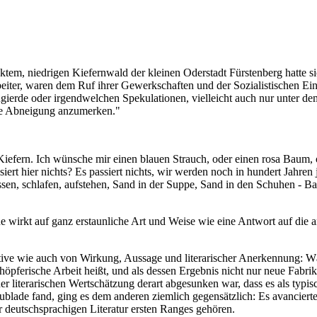
ecktem, niedrigen Kiefernwald der kleinen Oderstadt Fürstenberg hat
ter, waren dem Ruf ihrer Gewerkschaften und der Sozialistischen Einh
ugierde oder irgendwelchen Spekulationen, vielleicht auch nur unter 
te Abneigung anzumerken."
efern. Ich wünsche mir einen blauen Strauch, oder einen rosa Baum, 
ert hier nichts? Es passiert nichts, wir werden noch in hundert Jahr
ssen, schlafen, aufstehen, Sand in der Suppe, Sand in den Schuhen -
 wirkt auf ganz erstaunliche Art und Weise wie eine Antwort auf die a
ive wie auch von Wirkung, Aussage und literarischer Anerkennung: Währe
höpferische Arbeit heißt, und als dessen Ergebnis nicht nur neue Fabr
er literarischen Wertschätzung derart abgesunken war, dass es als typ
chublade fand, ging es dem anderen ziemlich gegensätzlich: Es avancie
 deutschsprachigen Literatur ersten Ranges gehören.