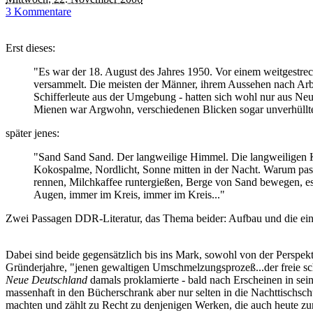
3 Kommentare
Erst dieses:
"Es war der 18. August des Jahres 1950. Vor einem weitgestr
versammelt. Die meisten der Männer, ihrem Aussehen nach Arbei
Schifferleute aus der Umgebung - hatten sich wohl nur aus Ne
Mienen war Argwohn, verschiedenen Blicken sogar unverhüll
später jenes:
"Sand Sand Sand. Der langweilige Himmel. Die langweiligen Ki
Kokospalme, Nordlicht, Sonne mitten in der Nacht. Warum passi
rennen, Milchkaffee runtergießen, Berge von Sand bewegen, e
Augen, immer im Kreis, immer im Kreis..."
Zwei Passagen DDR-Literatur, das Thema beider: Aufbau und die eine
Dabei sind beide gegensätzlich bis ins Mark, sowohl von der Perspekt
Gründerjahre, "jenen gewaltigen Umschmelzungsprozeß...der freie sc
Neue Deutschland
damals proklamierte - bald nach Erscheinen in sein
massenhaft in den Bücherschrank aber nur selten in die Nachttischs
machten und zählt zu Recht zu denjenigen Werken, die auch heute zur