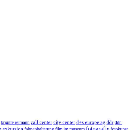
call center
city center
d+s europe ag
ddr
brigitte reimann
ddr-
fotografie
n
exkursion
fahnenhalterung
film im museum
fotokunst