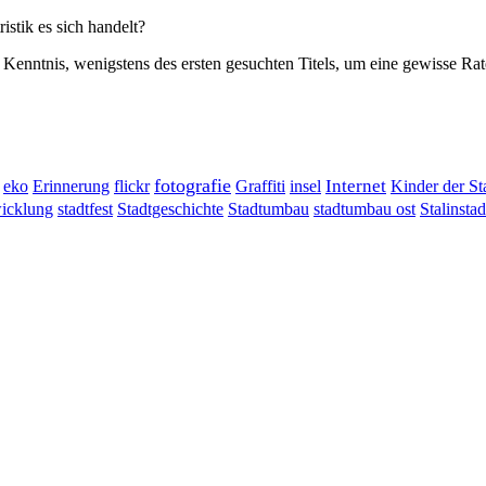
stik es sich handelt?
 Kenntnis, wenigstens des ersten gesuchten Titels, um eine gewisse Rat
fotografie
Erinnerung
flickr
Graffiti
Internet
eko
insel
Kinder der St
wicklung
stadtumbau ost
Stalinstad
stadtfest
Stadtgeschichte
Stadtumbau