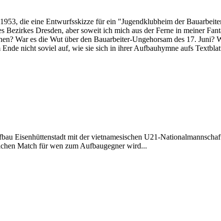
e 1953, die eine Entwurfsskizze für ein "Jugendklubheim der Bauarbeite
es Bezirkes Dresden, aber soweit ich mich aus der Ferne in meiner Fanta
hehen? War es die Wut über den Bauarbeiter-Ungehorsam des 17. Juni? 
nde nicht soviel auf, wie sie sich in ihrer Aufbauhymne aufs Textblat
au Eisenhüttenstadt mit der vietnamesischen U21-Nationalmannschaft 
lichen Match für wen zum Aufbaugegner wird...