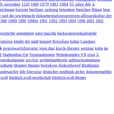
1979
1984
35 jahre ddr
4.
09. november
1220
1969
1983
berliner zeitung
barnim
eichnung
betontiere
bienchen
Bilanz
bmx
dokumentationszentrzm alltragskultur der
be und die sowjetmacht
1989
1992
1988
1990
1990er
1991
1993
1994
1998
2001
2002
geschichte
argentinien
astor piazolla
backwarenverkaufsstelle
eimsieg
Kreisliga
kinder der stadt
konzert
kultur
Lausitzer
k
gegenwartsliteratur
kieck-theater weimar
jesus diaz
kuba
las
g
zitat
Stadtumbau Ost
Veranstaltungen
Wohnkomplex VII
2-
arcelor
drogenkampagne
architekturtheorie
aufbruchsstimmung
brieskow-finkenheerd
postkarte
bloggen
blumen
Bruitismus
ddr-literatur
undesarchiv
deutsches rundfunk archiv
dokumentarfilm
h wolf
friedrich-wolf-gesellschaft
friedrich-wolf-theater