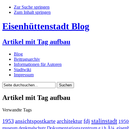
Zur Suche springen
Zum Inhalt springen
Eisenhüttenstadt Blog
Artikel mit Tag aufbau
Blog
Beitragsarchiv
Informationen für Autoren
Stadtwiki
Impressum
Artikel mit Tag aufbau
Verwandte Tags
stalinstadt
1953
ansichtspostkarte
architektur
fdj
1950
eisen
Dokumentationszentrum
museum
denkmalschutz
e.i.h.Ã¼.