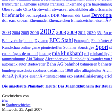
gera
frankfurter allgemeine zeitung
franziska linkerhand
hauseingang
Oberschule Otto Grotewohl
abwasser
abziehbilder
altstoffsamml
Devotion
briefmarke
bronzeplastik
DDR Museum
ddr-kunst
ddr
e.m. cioran
Ehrennadel
Ehrenzeichen
Einsatzzeichen
eisenhÃ¼tt
2007
2008
2009
2003
2006
2030
5n p
2004
2005
2011
35a
EFC Stahl
Bahnverkehr
button
Dynamo
Fotografie
Frankfurter 
Sport
Sonstiges
Rundschau
online game
pioniertreffen
Sommer
s
mia klinkhardt
lesung
cuatra fugas de manuel
re1
reinhard jirgl
raumwohnung
Aki Takase
Alexander von Humboldt
Alexander von 
Bahn AG
bahnhof
bahnstr
automatik
autor
Badewetter
bahnreisen
bundesgrenzschutz
coolness
dadaismus
1960
allee
alltagskultur
Archit
entstalinisierung
dunaÃºjvÃ¡ros
eric
eisenhÃ¼ttenstadt-film
eko
Die ungebaute Planstadt. Heute: Das Jugendklubheim der Bauarb
Geschrieben von
Ben
in
Stadtgeschichte
Mittwoch, 25. April 2007