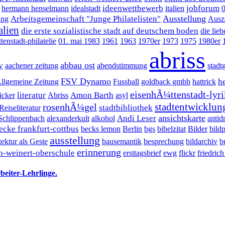
ideenwettbewerb
jobforum
hermann henselmann
idealstadt
italien
Ausstellung
Arbeitsgemeinschaft "Junge Philatelisten"
ung
Ausz
alien
die erste sozialistische stadt auf deutschem boden
die lie
enstadt-philatelie
01. mai 1983
1961
1963
1970er
1973
1975
1980er
abriss
abbau ost
v
aachener zeitung
abendstimmung
stadt
FSV Dynamo
h
Allgemeine Zeitung
Fussball
goldback gmbh
hattrick
eisenhÃ¼ttenstadt-lyri
literatur
Amon Barth
ticker
Abriss
asyl
stadtentwicklun
rosenhÃ¼gel
stadtbibliothek
Reiseliteratur
ansichtskarte
Andi Leser
Schlippenbach
alexanderkult
alkohol
anti
ecke frankfurt-cottbus
becks lemon
Berlin
bgs
bibelzitat
Bilder
bild
ausstellung
ektur als Geste
bausemantik
besprechung
bildarchiv
b
erinnerung
h-weinert-oberschule
ersttagsbrief
ewg
flickr
friedric
eiter-Lehrlinge.