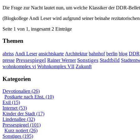
Die Frage zur Nacht lautet nun, um welche Klassiker der DDR-Belletri
(Blogkollege Andi Leser wird aufgrund seiner beinahe rezitatorischen
Seite 1 von 1, insgesamt 2 Einträge
Themen
DDR
abriss
Andi Leser
ansichtskarte
Architektur
bahnhof
berlin
blog
Sonstiges
presse
Pressespiegel
Rainer Werner
Stadtbild
Stadtent
Wohnkomplex VII
wohnkomplex vi
Zukunft
Kategorien
Devotionalien (26)
Postkarte nach Ehst. (10)
Exil (15)
Internet (53)
Kinder der Stadt (17)
Lindenallee (32)
Pressespiegel (101)
Kurz notiert (26)
Sonstiges (195)