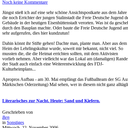
Noch keine Kommentare
Jüngst stieß ich auf eine sehr schöne Ansichtspostkarte aus dem Jahr
die noch Errichter der jungen Stalinstadt die Freie Deutsche Jugend d
Gebäude in der heutigen Eisenhüttenstadt verorten. Was ist da gesc
durch den Bauplan machte. Oder baute die Freie Deutsche Jugend am E
sehr aufgerufen, dies hier kundzutun!
Dahin könnt ihr Stifte gehen! Dachte man, plante man. Aber aus dem
Heim der Lehrlingskultur wurde, soweit mir bekannt, nicht viel. So
mussten die, die die Heimat errichten sollten, mit dem Aktivisten
vorlieb nehmen. Aber vielleicht war das Lokal am (damaligen) Rande
der Stadt auch einfach eine Weiterentwicklung des FDJ-
Kulturheimplans...
Apropros Aufbau - am 30. Mai empfängt das Fußballteam der SG Aufb
Märkischen Oderzeitung) Mal sehen, wer in diesem nicht ganz alltäg
Literarisches zur Nacht. Heute: Sand und Kiefern.
Geschrieben von
Ben
in
Sonstiges
Mittwoch, 22. November 2006