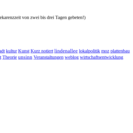
ekarenzzeit von zwei bis drei Tagen gebeten!)
lindenallee
adt
kultur
Kunst
Kurz notiert
lokalpolitik
moz
plattenbau
t
unsinn
Veranstaltungen
Theorie
weblog
wirtschaftsentwicklung