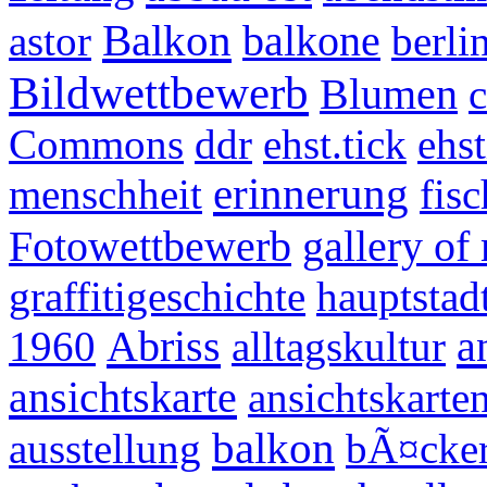
Balkon
astor
balkone
berli
Bildwettbewerb
Blumen
Commons
ddr
ehst.tick
ehs
erinnerung
menschheit
fis
Fotowettbewerb
gallery of
graffitigeschichte
hauptstad
Abriss
a
1960
alltagskultur
ansichtskarte
ansichtskarte
balkon
ausstellung
bÃ¤cker