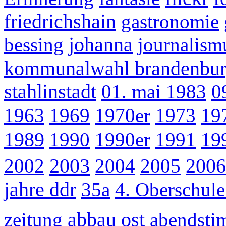
friedrichshain
gastronomie
bessing
johanna
journalism
kommunalwahl brandenbur
stahlinstadt
01. mai 1983
0
1963
1969
1970er
1973
19
1989
1990
1990er
1991
19
2003
2002
2004
2005
2006
jahre ddr
35a
4. Oberschul
abbau ost
zeitung
abendst