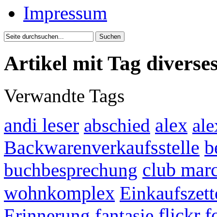
Impressum
Artikel mit Tag diverse
Verwandte Tags
andi leser
abschied
alex
ale
Backwarenverkaufsstelle
b
buchbesprechung
club mar
wohnkomplex
Einkaufszett
Erinnerung
fantasie
flickr
f