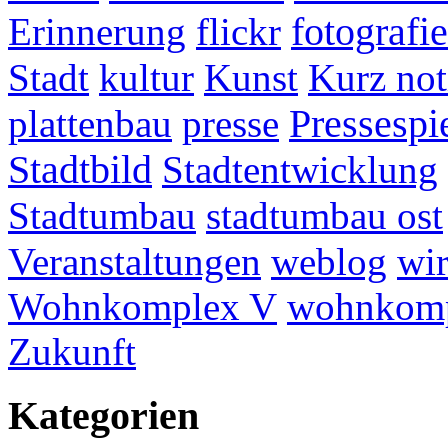
fotografie
Erinnerung
flickr
Stadt
kultur
Kunst
Kurz not
plattenbau
presse
Pressespi
Stadtbild
Stadtentwicklung
Stadtumbau
stadtumbau ost
Veranstaltungen
weblog
wir
Wohnkomplex V
wohnkomp
Zukunft
Kategorien