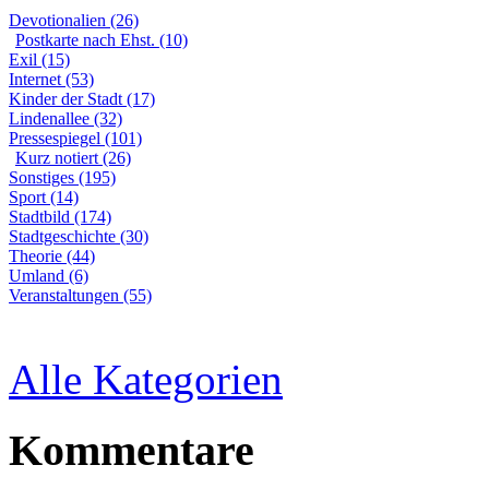
Devotionalien (26)
Postkarte nach Ehst. (10)
Exil (15)
Internet (53)
Kinder der Stadt (17)
Lindenallee (32)
Pressespiegel (101)
Kurz notiert (26)
Sonstiges (195)
Sport (14)
Stadtbild (174)
Stadtgeschichte (30)
Theorie (44)
Umland (6)
Veranstaltungen (55)
Alle Kategorien
Kommentare