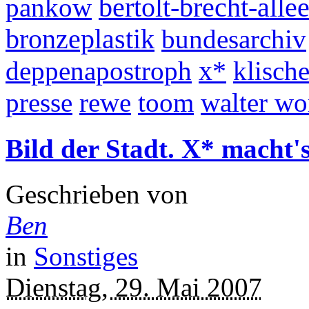
pankow
bertolt-brecht-alle
bronzeplastik
bundesarchiv
deppenapostroph
x*
klisch
presse
rewe
toom
walter w
Bild der Stadt. X* macht's
Geschrieben von
Ben
in
Sonstiges
Dienstag, 29. Mai 2007