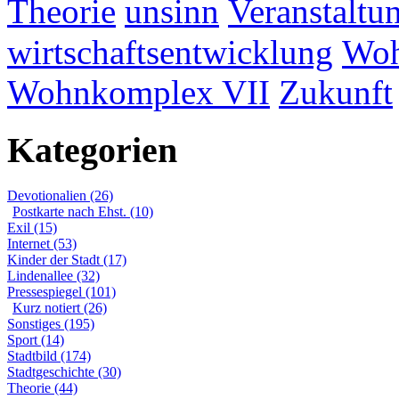
Theorie
unsinn
Veranstaltu
wirtschaftsentwicklung
Woh
Wohnkomplex VII
Zukunft
Kategorien
Devotionalien (26)
Postkarte nach Ehst. (10)
Exil (15)
Internet (53)
Kinder der Stadt (17)
Lindenallee (32)
Pressespiegel (101)
Kurz notiert (26)
Sonstiges (195)
Sport (14)
Stadtbild (174)
Stadtgeschichte (30)
Theorie (44)