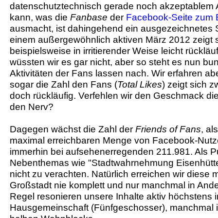
datenschutztechnisch gerade noch akzeptable
kann, was die
Fanbase
der
Facebook-Seite zum 
ausmacht, ist dahingehend ein ausgezeichnetes S
einem außergewöhnlich aktiven März 2012 zeigt si
beispielsweise in irritierender Weise leicht rückläu
wüssten wir es gar nicht, aber so steht es nun bun
Aktivitäten der Fans lassen nach. Wir erfahren ab
sogar die Zahl den Fans (
Total Likes
) zeigt sich 
doch rückläufig. Verfehlen wir den Geschmack d
den Nerv?
Dagegen wächst die Zahl der
Friends of Fans
, al
maximal erreichbaren Menge von Facebook-Nutzern
immerhin bei aufsehenerregenden 211.981. Als P
Nebenthemas wie "Stadtwahrnehmung Eisenhütten
nicht zu verachten. Natürlich erreichen wir diese mit
Großstadt nie komplett und nur manchmal in Ande
Regel resonieren unsere Inhalte aktiv höchstens
Hausgemeinschaft (Fünfgeschosser), manchmal 