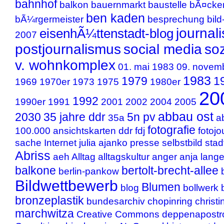
bahnhof
balkon
bauernmarkt
baustelle
bÃ¤cker
ben kaden
bÃ¼rgermeister
besprechung
bild
journal
eisenhÃ¼ttenstadt-blog
2007
postjournalismus
social media
soz
v. wohnkomplex
01. mai 1983
09. novem
1983
1979
1
1969
1970er
1973
1975
1980er
20
1992
1990er
1991
2001
2002
2004
2005
abbau ost
2030
35 jahre ddr
5n pv
35a
a
fotografie
100.000
ansichtskarten
ddr
fdj
fotojo
sache
Internet
julia ajanko
presse
selbstbild
stad
Abriss
aeh
Alltag
alltagskultur
anger
anja lang
balkone
bertolt-brecht-allee
berlin-pankow
Bildwettbewerb
Blumen
blog
bollwerk
bronzeplastik
bundesarchiv
chopinring
christi
marchwitza
Creative Commons
deppenapostr