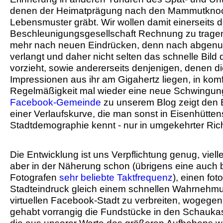
denen der Heimatprägung nach den Mammutkno
Lebensmuster gräbt. Wir wollen damit einerseits d
Beschleunigungsgesellschaft Rechnung zu trage
mehr nach neuen Eindrücken, denn nach abgenu
verlangt und daher nicht selten das schnelle Bil
vorzieht, sowie andererseits denjenigen, denen d
Impressionen aus ihr am Gigahertz liegen, in komf
Regelmäßigkeit mal wieder eine neue Schwingung
Facebook-Gemeinde
zu unserem Blog zeigt den 
einer Verlaufskurve, die man sonst in Eisenhütten
Stadtdemographie kennt - nur in umgekehrter Ric
Die Entwicklung ist uns Verpflichtung genug, vielle
aber in der Näherung schon (übrigens eine auch be
Fotografen
sehr beliebte Taktfrequenz
), einen fot
Stadteindruck gleich einem schnellen Wahrnehmu
virtuellen Facebook-Stadt zu verbreiten, wogegen
gehabt vorrangig die Fundstücke in den Schauka
die aus unserer Warte des größeren Aufhebens we