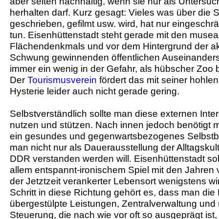
aber selten nachhaltig, wenn sie nur als Unters
herhalten darf. Kurz gesagt: Vieles was über die St
geschrieben, gefilmt usw. wird, hat nur eingeschrän
tun. Eisenhüttenstadt steht gerade mit den musea
Flächendenkmals und vor dem Hintergrund der ak
Schwung gewinnenden öffentlichen Auseinander
immer ein wenig in der Gefahr, als hübscher Zoo 
Der
Tourismusverein
fördert das mit seiner hohle
Hysterie leider auch nicht gerade gering.
Selbstverständlich sollte man diese externen Int
nutzen und stützen. Nach innen jedoch benötigt
ein gesundes und gegenwartsbezogenes Selbstbe
man nicht nur als Dauerausstellung der Alltagskult
DDR verstanden werden will. Eisenhüttenstadt sol
allem entspannt-ironischem Spiel mit den Jahren v
der Jetztzeit verankerter Lebensort wenigstens 
Schritt in diese Richtung gehört es, dass man die 
übergestülpte Leistungen, Zentralverwaltung und 
Steuerung, die nach wie vor oft so ausgeprägt ist,