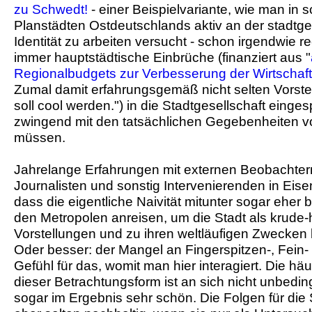
zu Schwedt!
- einer Beispielvariante, wie man in
Planstädten Ostdeutschlands aktiv an der stadtge
Identität zu arbeiten versucht - schon irgendwie r
immer hauptstädtische Einbrüche (finanziert aus "
Regionalbudgets zur Verbesserung der Wirtschaft
Zumal damit erfahrungsgemäß nicht selten Vorst
soll cool werden.") in die Stadtgesellschaft einges
zwingend mit den tatsächlichen Gegebenheiten v
müssen.
Jahrelange Erfahrungen mit externen Beobachtern
Journalisten und sonstig Intervenierenden in Eise
dass die eigentliche Naivität mitunter sogar eher b
den Metropolen anreisen, um die Stadt als krude-h
Vorstellungen und zu ihren weltläufigen Zwecken 
Oder besser: der Mangel an Fingerspitzen-, Fein
Gefühl für das, womit man hier interagiert. Die h
dieser Betrachtungsform ist an sich nicht unbeding
sogar im Ergebnis sehr schön. Die Folgen für die 