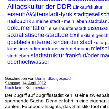
Alltagskultur der DDR
Einkaufskultur
eisenhÃ¼ttenstadt-lyrik
stadtgesellsch
maleschka
meine stadt - mein leben
stadtplan
dokumentation
eisenzei
eisenhuettenstadt
sozialistische-stadt.de
Exil
exilant
gesch
internet
goebbels
kinder der stadt
kulturpo
mietsp
kunst im stadtraum
kunstwahrnehmung
stadtstruktur
frankfurt/oder
ma
stadtleben
oderhochwasser
Geschrieben von
Ben
in
Stadtgespräch
Samstag, 14. April 2012
Noch keine Kommentare
Der Zugriff auf Zugriffsstatistiken ist eine zwiespä
spannende Sache. Denn er führt in eine eigenart
Zahlen. Facebook-Insights, das Statistik-Tool mit 