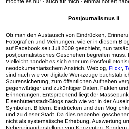
möchte es nur - auch für mich - einmal notiert hab
Postjournalismus II
Ob man den Austausch von Eindrücken, Erinneru
Fotografien und Meinungen, wie er in diesem Blo
auf Facebook seit Juli 2009 geschieht, nun tatsäch
postjournalistisches Geschehen begreifen muss, l
Vielleicht handelt es sich eher um Postfeuilletoni
neodokumentarischem Anstrich. Weblog,
Flickr
,
T
sind nach wie vor digitale Werkzeuge buchstäblic
Spurensicherung, zum öffentlichen Aufheben ver
gegenwärtiger und zukünftiger Daten, Fakten und
Erinnerungen. Entsprechend liegt der Massepunk
Eisenhüttenstadt-Blogs nach wie vor in der Ause
Symbolen, Bildern, Eindrücken und den Möglichkei
und zu dieser Stadt. Da dies nebenbei geschehen
nicht als systematische Erhebung, Auswertung u
Nebeneinanderstellung von Konzepten. Sondern als