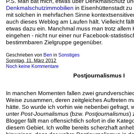
P.S. Man bat mich, etwas über Denkmalschutz un
Denkmalschutzimmobilien
in Eisenhüttenstadt zu
mit solchen in mehrfachen Sinne kontextsensitiv
auch dieses Weblog am Laufen hält. Vielleicht fäl
etwas dazu ein. Manchmal muss man trotz allem
eingehen - nicht nur einer nur Facebook-statistisc
bestimmbaren Zielgruppe gegenüber.
Geschrieben von
Ben
in
Sonstiges
Sonntag, 11. März 2012
Noch keine Kommentare
Postjournalismus I
In manchen Momenten fallen zwei grundverschied
Weise zusammen, deren zeitgleiches Auftreten m
hätte. So wurde ich vorhin wie nebenbei gefragt, 
unter
Post-Journalismus
(bzw.
Postjournalismus
)
Blogger fällt man offensichtlich sofort in die Kateg
diesem Gebiet. Ich wollte bereits scherzhaft anh