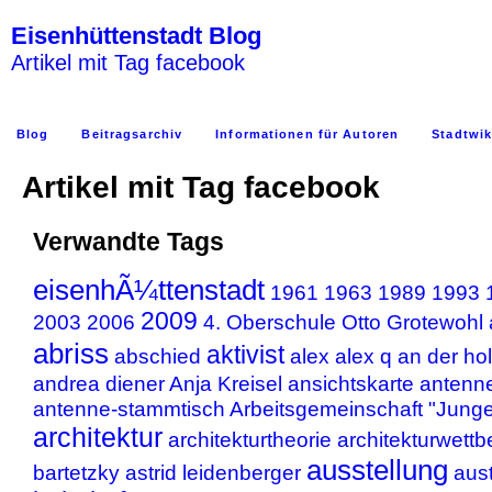
Eisenhüttenstadt Blog
Artikel mit Tag facebook
Blog
Beitragsarchiv
Informationen für Autoren
Stadtwik
Artikel mit Tag facebook
Verwandte Tags
eisenhÃ¼ttenstadt
1961
1963
1989
1993
2009
2003
2006
4. Oberschule Otto Grotewohl
abriss
aktivist
abschied
alex
alex q
an der ho
andrea diener
Anja Kreisel
ansichtskarte
antenn
antenne-stammtisch
Arbeitsgemeinschaft "Junge 
architektur
architekturtheorie
architekturwett
ausstellung
bartetzky
astrid leidenberger
aust