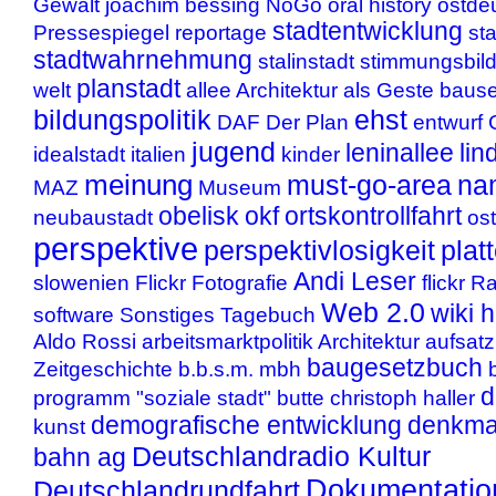
Gewalt
joachim bessing
NoGo
oral history
ostde
stadtentwicklung
Pressespiegel
reportage
st
stadtwahrnehmung
stalinstadt
stimmungsbil
planstadt
welt
allee
Architektur als Geste
bause
bildungspolitik
ehst
DAF
Der Plan
entwurf
jugend
leninallee
lin
idealstadt
italien
kinder
meinung
must-go-area
na
MAZ
Museum
obelisk
okf
ortskontrollfahrt
neubaustadt
os
perspektive
perspektivlosigkeit
plat
Andi Leser
slowenien
Flickr
Fotografie
flickr
Ra
Web 2.0
wiki 
software
Sonstiges
Tagebuch
Aldo Rossi
arbeitsmarktpolitik
Architektur
aufsatz
baugesetzbuch
Zeitgeschichte
b.b.s.m. mbh
d
programm "soziale stadt"
butte
christoph haller
demografische entwicklung
denkma
kunst
Deutschlandradio Kultur
bahn ag
Dokumentatio
Deutschlandrundfahrt