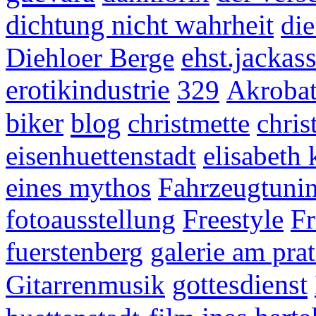
dichtung nicht wahrheit
di
Diehloer Berge
ehst.jackas
erotikindustrie
329
Akroba
blog
biker
christmette
chris
eisenhuettenstadt
elisabeth
eines mythos
Fahrzeugtuni
fotoausstellung
Freestyle
Fr
fuerstenberg
galerie am prat
gottesdienst
Gitarrenmusik