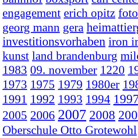
engagement
erich opitz
foto
heimattier
georg mann
gera
investitionsvorhaben
iron i
kunst
land brandenburg
mil
1983
09. november
1220
1
19
1973
1975
1979
1980er
199
1991
1992
1993
1994
2007
2008
200
2005
2006
Oberschule Otto Grotewohl