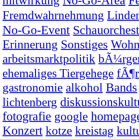
mitwirkung
No-Go-Area
Fe
Fremdwahrnehmung
Linden
No-Go-Event
Schauorches
Erinnerung
Sonstiges
Wohn
arbeitsmarktpolitik
bÃ¼rger
ehemaliges Tiergehege
fÃ¶r
gastronomie
alkohol
Bands
lichtenberg
diskussionskult
fotografie
google
homepag
Konzert
kotze
kreistag
kult