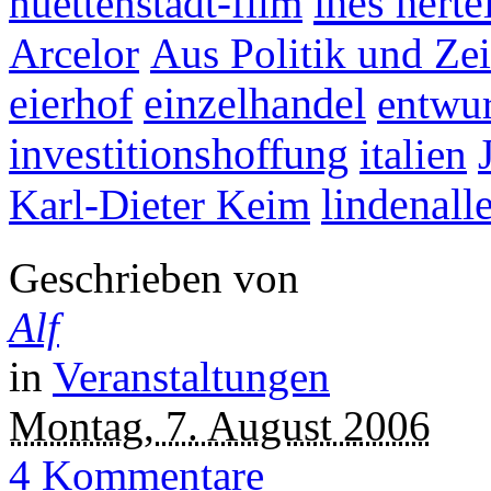
ines herte
huettenstadt-film
Arcelor
Aus Politik und Zei
eierhof
einzelhandel
entwu
investitionshoffung
italien
Karl-Dieter Keim
lindenall
Geschrieben von
Alf
in
Veranstaltungen
Montag, 7. August 2006
4 Kommentare