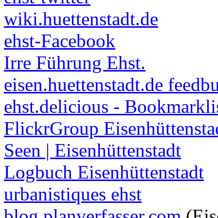
wiki.huettenstadt.de
ehst-Facebook
Irre Führung Ehst.
eisen.huettenstadt.de feedb
ehst.delicious - Bookmarkli
FlickrGroup Eisenhüttensta
Seen | Eisenhüttenstadt
Logbuch Eisenhüttenstadt
urbanistiques ehst
blog.planverfasser.com
(Eis