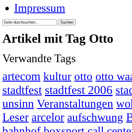
Impressum
Artikel mit Tag Otto
Verwandte Tags
artecom
kultur
otto
otto wa
stadtfest 2006
stadtfest
sta
unsinn
Veranstaltungen
woh
Leser
arcelor
aufschwung
B
bahnhof
boxsport
call cente