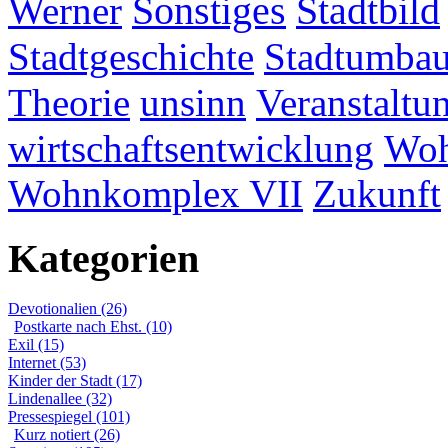
Werner
Sonstiges
Stadtbild
Stadtgeschichte
Stadtumba
Theorie
unsinn
Veranstaltu
wirtschaftsentwicklung
Woh
Wohnkomplex VII
Zukunft
Kategorien
Devotionalien (26)
Postkarte nach Ehst. (10)
Exil (15)
Internet (53)
Kinder der Stadt (17)
Lindenallee (32)
Pressespiegel (101)
Kurz notiert (26)