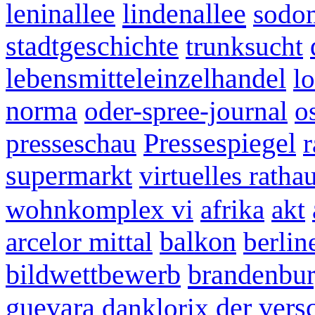
lindenallee
leninallee
sodo
stadtgeschichte
trunksucht
lebensmitteleinzelhandel
lo
norma
oder-spree-journal
o
presseschau
Pressespiegel
r
supermarkt
virtuelles ratha
wohnkomplex vi
afrika
akt
arcelor mittal
balkon
berlin
brandenbu
bildwettbewerb
guevara
danklorix
der ver