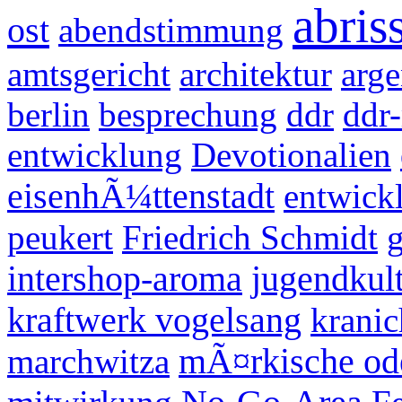
abris
ost
abendstimmung
amtsgericht
architektur
arge
berlin
besprechung
ddr
ddr
entwicklung
Devotionalien
eisenhÃ¼ttenstadt
entwick
peukert
Friedrich Schmidt
g
intershop-aroma
jugendkul
kraftwerk vogelsang
kranic
marchwitza
mÃ¤rkische od