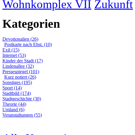
Wohnkomplex VII
Zukunft
Kategorien
Devotionalien (26)
Postkarte nach Ehst. (10)
Exil (15)
Internet (53)
Kinder der Stadt (17)
Lindenallee (32)
Pressespiegel (101)
Kurz notiert (26)
Sonstiges (195)
Sport (14)
Stadtbild (174)
Stadtgeschichte (30)
Theorie (44)
Umland (6)
Veranstaltungen (55)