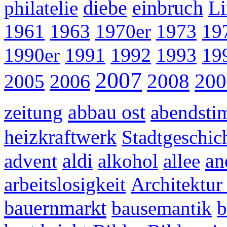
philatelie
diebe
einbruch
Li
1961
1963
1970er
1973
19
1990er
1991
1992
1993
19
2007
2008
200
2005
2006
abbau ost
zeitung
abendst
heizkraftwerk
Stadtgeschic
an
advent
aldi
alkohol
allee
arbeitslosigkeit
Architektur 
bauernmarkt
bausemantik
b