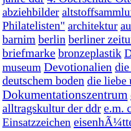
abziehbilder
altstoffsamml
Philatelisten"
architektur
au
berlin
berliner zeit
barnim
briefmarke
bronzeplastik
D
Devotionalien
museum
die
deutschem boden
die liebe
Dokumentationszentrum
alltragskultur der ddr
e.m. 
eisenhÃ¼tt
Einsatzzeichen