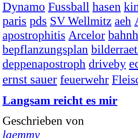
Dynamo
Fussball
hasen
ki
paris
pds
SV Wellmitz
aeh
apostrophitis
Arcelor
bahnh
bepflanzungsplan
bilderraet
e
deppenapostroph
driveby
ernst sauer
feuerwehr
Flei
Langsam reicht es mir
Geschrieben von
laemmy