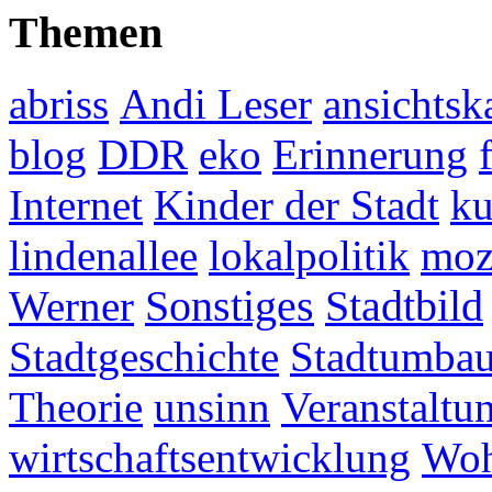
Themen
abriss
Andi Leser
ansichtsk
blog
DDR
eko
Erinnerung
Internet
Kinder der Stadt
ku
lindenallee
lokalpolitik
mo
Werner
Sonstiges
Stadtbild
Stadtgeschichte
Stadtumba
Theorie
unsinn
Veranstaltu
wirtschaftsentwicklung
Woh