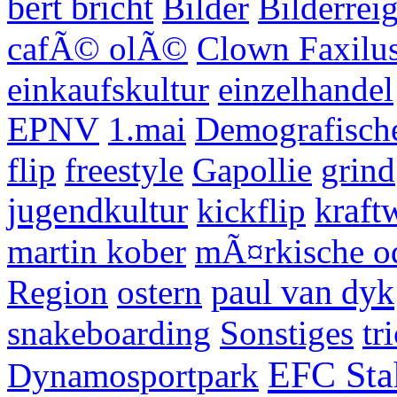
bert bricht
Bilder
Bilderrei
cafÃ© olÃ©
Clown Faxilu
einkaufskultur
einzelhandel
EPNV
1.mai
Demografisch
flip
freestyle
Gapollie
grind
jugendkultur
kickflip
kraft
martin kober
mÃ¤rkische o
paul van dyk
Region
ostern
snakeboarding
Sonstiges
tr
EFC Sta
Dynamosportpark