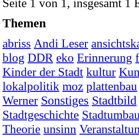
Seite 1 von 1, insgesamt 1 
Themen
abriss
Andi Leser
ansichtsk
blog
DDR
eko
Erinnerung
Kinder der Stadt
kultur
Kun
lokalpolitik
moz
plattenbau
Werner
Sonstiges
Stadtbild
Stadtgeschichte
Stadtumba
Theorie
unsinn
Veranstaltu