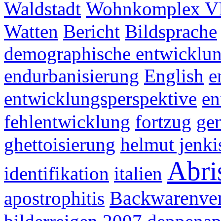
Waldstadt
Wohnkomplex V
Watten
Bericht
Bildsprache
demographische entwicklu
endurbanisierung
English
e
entwicklungsperspektive
en
fehlentwicklung
fortzug
gen
ghettoisierung
helmut jenki
Abri
identifikation
italien
Backwarenver
apostrophitis