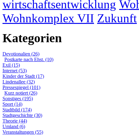
wirtschaftsentwicklung
Woh
Wohnkomplex VII
Zukunft
Kategorien
Devotionalien (26)
Postkarte nach Ehst. (10)
Exil (15)
Internet (53)
Kinder der Stadt (17)
Lindenallee (32)
Pressespiegel (101)
Kurz notiert (26)
Sonstiges (195)
Sport (14)
Stadtbild (174)
Stadtgeschichte (30)
Theorie (44)
Umland (6)
Veranstaltungen (55)