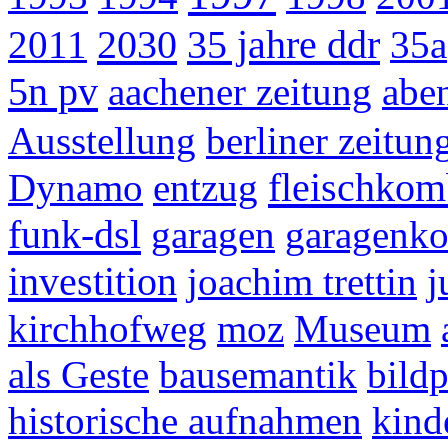
2030
35 jahre ddr
2011
35a
5n pv
aachener zeitung
abe
Ausstellung
berliner zeitun
fleischkom
Dynamo
entzug
funk-dsl
garagen
garagenk
investition
joachim trettin
j
kirchhofweg
moz
Museum
als Geste
bausemantik
bildp
historische aufnahmen
kind