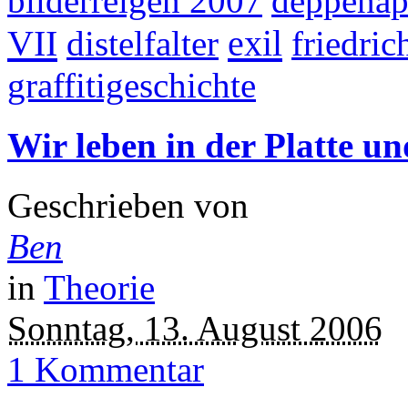
bilderreigen 2007
deppenap
VII
exil
distelfalter
friedric
graffitigeschichte
Wir leben in der Platte un
Geschrieben von
Ben
in
Theorie
Sonntag, 13. August 2006
1 Kommentar