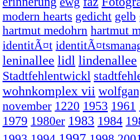
Fotogra
erinnerung
faz
ewg
modern hearts
gedicht
gelb
hartmut medohrn
hartmut 
identitÃ¤t
identitÃ¤tsmana
leninallee
lidl
lindenallee
Stadtfehlentwickl
stadtfeh
wohnkomplex vii
wolfgan
1953
november
1220
1961
1983
1979
1984
1980er
19
1997
1993
1994
1998
200