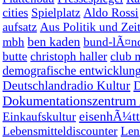
cities
Spielplatz
Aldo Rossi
aufsatz
Aus Politik und Zei
ben kaden
mbh
bund-lÃ¤nd
butte
christoph haller
club 
demografische entwicklun
Deutschlandradio Kultur
D
Dokumentationszentrum 
eisenhÃ¼tt
Einkaufskultur
Lebensmitteldiscounter
Len