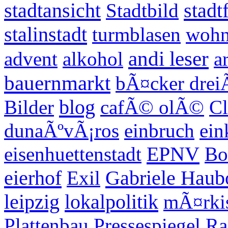
stadtansicht
stadt
Stadtbild
stalinstadt
turmblasen
wohn
andi leser
advent
alkohol
a
bauernmarkt
bÃ¤cker drei
blog
Bilder
cafÃ© olÃ©
Cl
dunaÃºvÃ¡ros
einbruch
ein
EPNV
eisenhuettenstadt
Bo
eierhof
Gabriele Haub
Exil
leipzig
lokalpolitik
mÃ¤rkis
Plattenbau
Pressespiegel
Ra