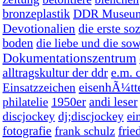
bronzeplastik
DDR Museu
Devotionalien
die erste so
boden
die liebe und die so
Dokumentationszentrum
alltragskultur der ddr
e.m. 
eisenhÃ¼tt
Einsatzzeichen
philatelie
1950er
andi leser
discjockey
dj;discjockey
ei
fotografie
frank schulz
frie