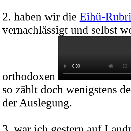
2. haben wir die
Eihü-Rubr
vernachlässigt und selbst w
orthodoxen
so zählt doch wenigstens d
der Auslegung.
3. war ich gestern auf Land