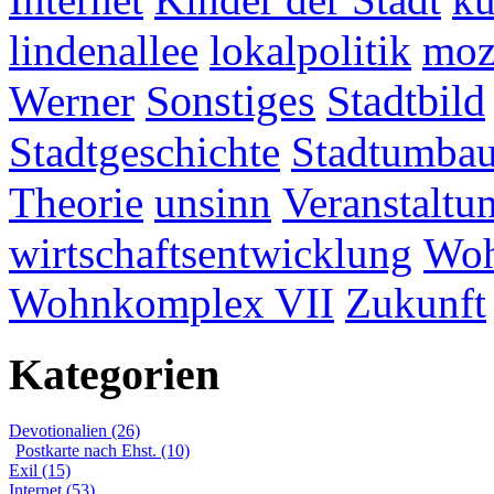
Internet
lindenallee
lokalpolitik
mo
Werner
Sonstiges
Stadtbild
Stadtgeschichte
Stadtumba
Theorie
unsinn
Veranstaltu
wirtschaftsentwicklung
Woh
Wohnkomplex VII
Zukunft
Kategorien
Devotionalien (26)
Postkarte nach Ehst. (10)
Exil (15)
Internet (53)