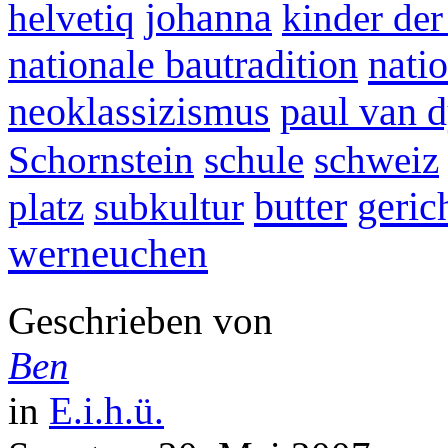
helvetiq
johanna
kinder der
natio
nationale bautradition
neoklassizismus
paul van 
Schornstein
schule
schweiz
butter
gerich
platz
subkultur
werneuchen
Geschrieben von
Ben
in
E.i.h.ü.