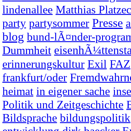
lindenallee
Matthias Platze
Presse
party
partysommer
a
blog
bund-lÃ¤nder-program
Dummheit
eisenhÃ¼ttensta
erinnerungskultur
Exil
FAZ
frankfurt/oder
Fremdwahrn
heimat
in eigener sache
inse
Politik und Zeitgeschichte
Bildsprache
bildungspolitik
entwicklung
dirk baecker
E