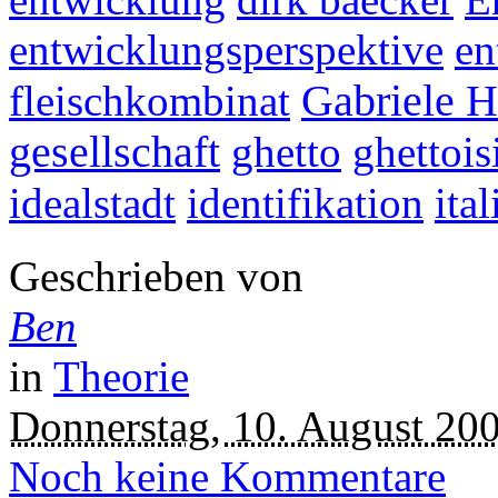
entwicklungsperspektive
en
fleischkombinat
Gabriele 
gesellschaft
ghetto
ghettois
idealstadt
identifikation
ital
Geschrieben von
Ben
in
Theorie
Donnerstag, 10. August 20
Noch keine Kommentare