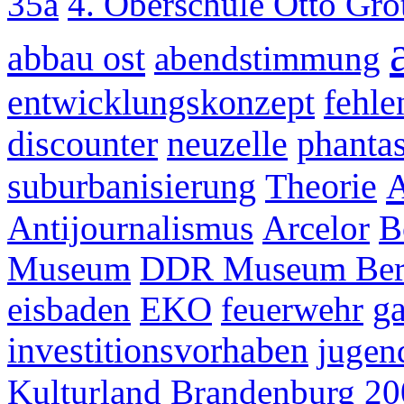
35a
4. Oberschule Otto Gr
abbau ost
abendstimmung
entwicklungskonzept
fehle
discounter
neuzelle
phanta
suburbanisierung
Theorie
Antijournalismus
Arcelor
B
Museum
DDR Museum Ber
eisbaden
EKO
feuerwehr
g
investitionsvorhaben
jugen
Kulturland Brandenburg 2