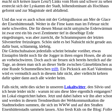
macht sich keinen lauen Lenz!
) Links vom Horn und schwer zu sehe
erstreckt sich der Lyskamm der Stadt, höhendominant als Hochhaus
geformt und zur Magistrale steil abfallend.
Und das war es auch schon mit der Gebirgsillusion am Mer de Glace
der Eisenhüttenstadt. Weiter in die Firne kann man im Februar nicht
mehr schweifen. Die für diesen Monat nicht untypische Erderwärmu
ist zwar erst ein bis zwei Zentimeter tief in dieselbige Erde
eingedrungen, was aber zureicht, die Schrammspuren der letzten
Silvesterfete freizulegen. Schön sieht es bei Nahsicht nicht gerade aus
dafür bunt, schlammig, klebrig.
Die Gleitschuhsaison jedenfalls scheint beinahe vorüber, etwas
Eisstapfen bleibt noch für die Jogger in ihren engen Hosen, die ab un
an vorbeischwirren. Doch auch sie freuen sich bereits herzlich auf die
Tage, an denen man sich an dieser Stelle zwischen Gänseblümchen a
eine Runde Schummellieschen
trifft
. Ein Picknick am Karl Valentinst
wird es vermutlich auch in diesem Jahr nicht, aber vielleicht kehren
dafür später dann auch alle wieder heim.
Falls nicht, steht dies sicher in unserem
Lokaltwitter
, den Silvio und
ich heute leider nicht - warum ist uns diese Idee eigentlich entgangen?
im Lokal eingerichtet haben. Jetzt und dabei haben wir ihn aber scho
und werden in diesem Trendmedium der Webkommunikation die
Stadtmelodien summen, die sich im WWW und auf den Straßen
Eisenhüttenstadts sammeln lassen. Also fresh Kids on the Blog:
Foll