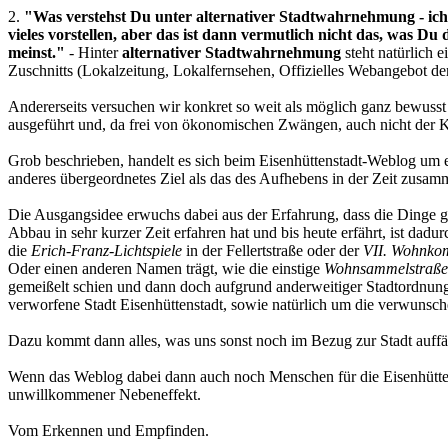
2.
"Was verstehst Du unter alternativer Stadtwahrnehmung - ic
vieles vorstellen, aber das ist dann vermutlich nicht das, was Du 
meinst."
- Hinter
alternativer Stadtwahrnehmung
steht natürlich 
Zuschnitts (Lokalzeitung, Lokalfernsehen, Offizielles Webangebot der
Andererseits versuchen wir konkret so weit als möglich ganz bewusst
ausgeführt und, da frei von ökonomischen Zwängen, auch nicht der K
Grob beschrieben, handelt es sich beim Eisenhüttenstadt-Weblog um
anderes übergeordnetes Ziel als das des Aufhebens in der Zeit zusa
Die Ausgangsidee erwuchs dabei aus der Erfahrung, dass die Dinge ge
Abbau in sehr kurzer Zeit erfahren hat und bis heute erfährt, ist dad
die
Erich-Franz-Lichtspiele
in der Fellertstraße oder der
VII. Wohnkom
Oder einen anderen Namen trägt, wie die einstige
Wohnsammelstraße
gemeißelt schien und dann doch aufgrund anderweitiger Stadtordnung
verworfene Stadt Eisenhüttenstadt, sowie natürlich um die verwunsch
Dazu kommt dann alles, was uns sonst noch im Bezug zur Stadt auffä
Wenn das Weblog dabei dann auch noch Menschen für die Eisenhüttenst
unwillkommener Nebeneffekt.
Vom Erkennen und Empfinden.