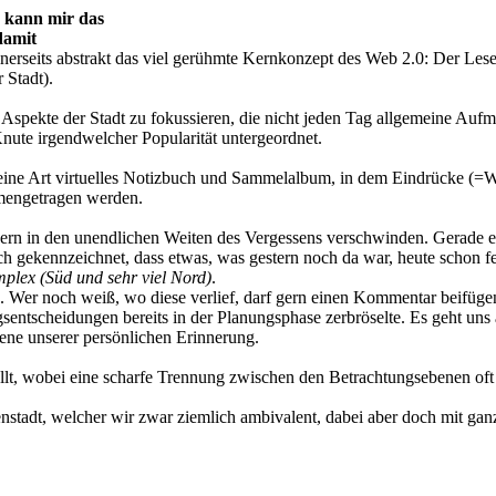
h kann mir das
damit
einerseits abstrakt das viel gerühmte Kernkonzept des Web 2.0: Der Les
 Stadt).
 Aspekte der Stadt zu fokussieren, die nicht jeden Tag allgemeine Auf
nute irgendwelcher Popularität untergeordnet.
 eine Art virtuelles Notizbuch und Sammelalbum, in dem Eindrücke (
mmengetragen werden.
rn in den unendlichen Weiten des Vergessens verschwinden. Gerade eine
urch gekennzeichnet, dass etwas, was gestern noch da war, heute schon f
plex (Süd und sehr viel Nord)
.
. Wer noch weiß, wo diese verlief, darf gern einen Kommentar beifügen
sentscheidungen bereits in der Planungsphase zerbröselte. Es geht un
ene unserer persönlichen Erinnerung.
llt, wobei eine scharfe Trennung zwischen den Betrachtungsebenen oft
adt, welcher wir zwar ziemlich ambivalent, dabei aber doch mit ganzem