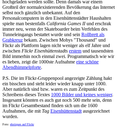
hochgeladen werden sollte. Denn damals war einem
Großteil der normalexistierenden Bevölkerung das Internet
selbst noch gänzlich unbekannt. Auf den
Personalcomputern in den Eisenhüttenstädter Haushalten
spielte man bestenfalls
California Games II
und erschrak
immer neu, wenn der Skateboarder beim Verfehlen des
Tunneleingangs bestattet wurde und sein
Rollbrett als
Grabkreuz
bekam. Zwischen Mobys "Thousand" und
Flickr als Plattform lagen nicht weniger als elf Jahre und
zwischen
Flickr Eisenhüttenstadts
erstem
und tausendsten
Bild immerhin noch einmal zwei. Programmatisch wie wir
es lieben, zeigt die 1000ste Aufnahme
eine schöne
Abendhimmelpforte
.
P.S. Die im Flickr-Gruppenpool angezeigte Zählung hakt
ein bisschen und steht leider wieder knapp unter 1000.
Aber natürlich sind bzw. waren es zum Zeitpunkt des
Schreibens dieses Textes
1000 Bilder und keines weniger
.
Insgesamt könnten es auch gut noch 500 mehr sein, denn
im Flickr Gesamtbestand finden sich um die 1600
Aufnahmen, die mit
Tag
Eisenhüttenstadt
ausgezeichnet
wurden.
Foto:
ehstiques auf Flickr