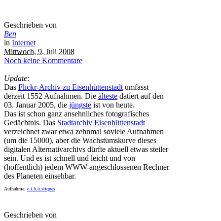
Geschrieben von
Ben
in
Internet
Mittwoch, 9. Juli 2008
Noch keine Kommentare
Update:
Das
Flickr-Archiv zu Eisenhüttenstadt
umfasst
derzeit 1552 Aufnahmen. Die
älteste
datiert auf den
03. Januar 2005, die
jüngste
ist von heute.
Das ist schon ganz ansehnliches fotografisches
Gedächtnis. Das
Stadtarchiv Eisenhüttenstadt
verzeichnet zwar etwa zehnmal soviele Aufnahmen
(um die 15000), aber die Wachstumskurve dieses
digitalen Alternativarchivs dürfte aktuell etwas steiler
sein. Und es ist schnell und leicht und von
(hoffentlich) jedem WWW-angeschlossenen Rechner
des Planeten einsehbar.
Aufnahme:
e.i.h.ü.stiques
Geschrieben von