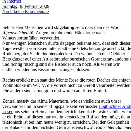
in
Internet
Sonntag, 8. Februar 2009
Noch keine Kommentare
,
Sehr vielen Menschen wird skigeläufig sein, dass man das Wort
Alpenveilchen
für Augen umrahmende Hämatome nach
Wintersportunfällen verwendet.
Nur wenigen Menschen dürfte dagegen bekannt sein, dass sich dieser
Tage westlich von Eisenhüttenstadt eine Gletscherzunge anschickt, d
Rodelberg der Stadt hinunterzulecken. Da wähnt sich der Diehloer
Berggänger auf einer Art ostbrandenburgischen Gornergratwanderun
und richtig rutschig sind die Eisfelder auch noch. Als wären wir
endlich wieder ans Eisstromnetz angeschlossen.
Rechts erblickt man statt des Monte Rosa die roten Dächer derjenigen
Wohnblöcke im WK V, die vorerst nicht zu Geröll verarbeitet werden
Die andern sind schon grau und warten auf ihren Einfall.
Zentral massiv das Alma Materhorn, wie es vielleicht auch unser
verwandter und in seiner Blogspalte sehr vermisster
Logbüchner And
Leser
aus seinem Heimatkundeunterricht kennt. (Es wäre schön, wen
er ein Echo auf diesen nur wenig versteckten Ruf senden möge, denn
telefonisch ist bei ihm heute wenig zu erreichen. Bei der Gelegenheit
der Kalauer für den nächsten Germanistenschwof:
Ein echter Büchne