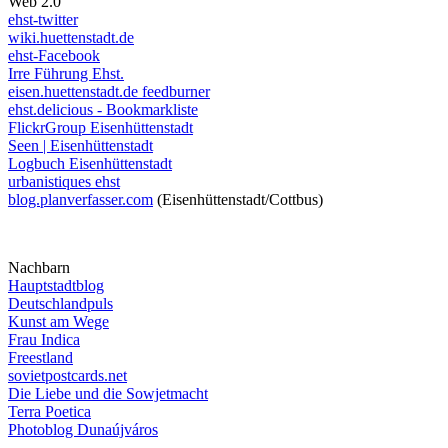
Web 2.0
ehst-twitter
wiki.huettenstadt.de
ehst-Facebook
Irre Führung Ehst.
eisen.huettenstadt.de feedburner
ehst.delicious - Bookmarkliste
FlickrGroup Eisenhüttenstadt
Seen | Eisenhüttenstadt
Logbuch Eisenhüttenstadt
urbanistiques ehst
blog.planverfasser.com
(Eisenhüttenstadt/Cottbus)
Nachbarn
Hauptstadtblog
Deutschlandpuls
Kunst am Wege
Frau Indica
Freestland
sovietpostcards.net
Die Liebe und die Sowjetmacht
Terra Poetica
Photoblog Dunaújváros