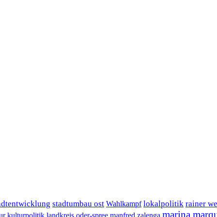
adtentwicklung
stadtumbau ost
lokalpolitik
rainer w
Wahlkampf
marina marqu
ur
kulturpolitik
landkreis oder-spree
manfred zalenga