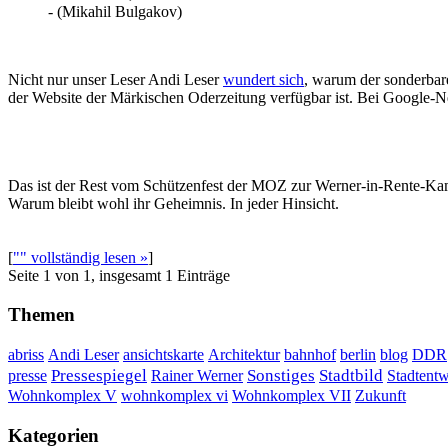
- (Mikahil Bulgakov)
Nicht nur unser Leser Andi Leser
wundert sich
, warum der sonderba
der Website der Märkischen Oderzeitung verfügbar ist. Bei Google-Ne
Das ist der Rest vom Schützenfest der MOZ zur Werner-in-Rente-K
Warum bleibt wohl ihr Geheimnis. In jeder Hinsicht.
[
"" vollständig lesen »
]
Seite 1 von 1, insgesamt 1 Einträge
Themen
DDR
abriss
Andi Leser
ansichtskarte
Architektur
bahnhof
berlin
blog
Sonstiges
presse
Pressespiegel
Rainer Werner
Stadtbild
Stadtent
Wohnkomplex VII
Wohnkomplex V
wohnkomplex vi
Zukunft
Kategorien