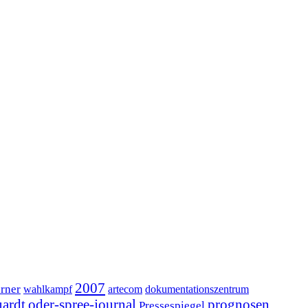
2007
erner
wahlkampf
artecom
dokumentationszentrum
ardt
oder-spree-journal
prognosen
Pressespiegel