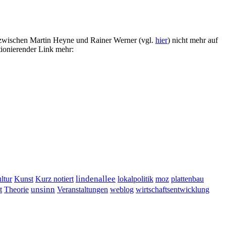
zwischen Martin Heyne und Rainer Werner (vgl.
hier
) nicht mehr auf
tionierender Link mehr:
lindenallee
ltur
Kunst
Kurz notiert
lokalpolitik
moz
plattenbau
t
unsinn
Veranstaltungen
Theorie
weblog
wirtschaftsentwicklung