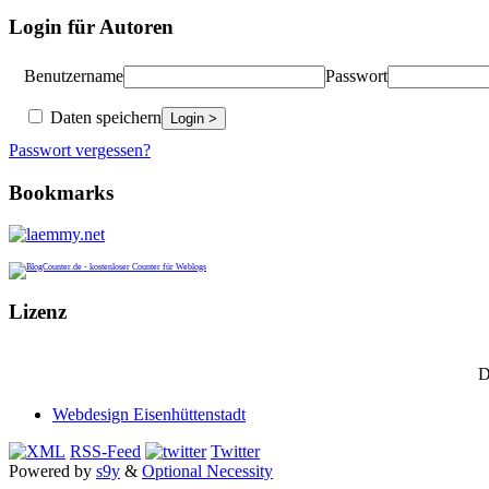
Login für Autoren
Benutzername
Passwort
Daten speichern
Passwort vergessen?
Bookmarks
Lizenz
D
Webdesign Eisenhüttenstadt
RSS-Feed
Twitter
Powered by
s9y
&
Optional Necessity