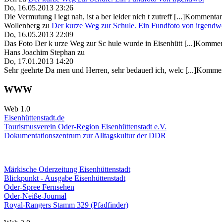
Do, 16.05.2013 23:26
Die Vermutung l iegt nah, ist a ber leider nich t zutreff [...]Kommentar
Wollenberg
zu
Der kurze Weg zur Schule. Ein Fundfoto von irgendw
Do, 16.05.2013 22:09
Das Foto Der k urze Weg zur Sc hule wurde in Eisenhütt [...]Kommen
Hans Joachim Stephan
zu
Do, 17.01.2013 14:20
Sehr geehrte Da men und Herren, sehr bedauerl ich, welc [...]Kommen
WWW
Web 1.0
Eisenhüttenstadt.de
Tourismusverein Oder-Region Eisenhüttenstadt e.V.
Dokumentationszentrum
zur Alltagskultur der DDR
Märkische Oderzeitung Eisenhüttenstadt
Blickpunkt - Ausgabe Eisenhüttenstadt
Oder-Spree Fernsehen
Oder-Neiße-Journal
Royal-Rangers Stamm 329 (Pfadfinder)