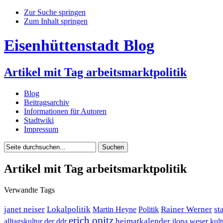
Zur Suche springen
Zum Inhalt springen
Eisenhüttenstadt Blog
Artikel mit Tag arbeitsmarktpolitik
Blog
Beitragsarchiv
Informationen für Autoren
Stadtwiki
Impressum
Artikel mit Tag arbeitsmarktpolitik
Verwandte Tags
janet neiser
Lokalpolitik
Rainer Werner
st
Martin Heyne
Politik
erich opitz
heimatkalender
alltagskultur der ddr
ilona weser
kult