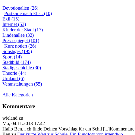
Devotionalien (26)
Postkarte nach Ehst. (10)
Exil (15)
Internet (53)
Kinder der Stadt (17)
Lindenallee (32)
Pressespiegel (101)
Kurz notiert (26)
Sonstiges (195)
Sport (14)
Stadtbild (174)
Stadtgeschichte (30)
Theorie (44)
Umland (6)
Veranstaltungen (55)
Alle Kategorien
Kommentare
wieland
zu
Mo, 04.11.2013 17:42
Hallo Ben, i ch finde Deinen Vorschlag für ein Schil [...]Kommentare 
Ben
zu
Der kurze Weg zur Schule. Ein Fundfoto von irgendwo.