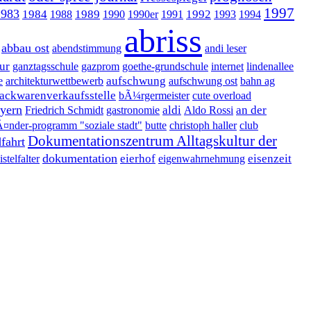
1997
1983
1984
1989
1992
1988
1990
1990er
1991
1993
1994
abriss
abbau ost
abendstimmung
andi leser
ur
ganztagsschule
gazprom
goethe-grundschule
internet
lindenallee
aufschwung
e
architekturwettbewerb
aufschwung ost
bahn ag
ackwarenverkaufsstelle
bÃ¼rgermeister
cute overload
ayern
aldi
an der
Friedrich Schmidt
gastronomie
Aldo Rossi
¤nder-programm "soziale stadt"
butte
christoph haller
club
Dokumentationszentrum Alltagskultur der
fahrt
dokumentation
eierhof
eisenzeit
istelfalter
eigenwahrnehmung