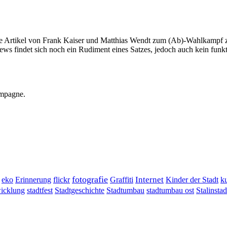
re Artikel von Frank Kaiser und Matthias Wendt zum (Ab)-Wahlkampf 
ws findet sich noch ein Rudiment eines Satzes, jedoch auch kein funk
ampagne.
fotografie
Erinnerung
flickr
Graffiti
Internet
eko
Kinder der Stadt
ku
wicklung
stadtumbau ost
Stalinstad
stadtfest
Stadtgeschichte
Stadtumbau