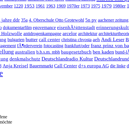
1953
1979
ovember
1220
1961
1963
1969
1970er
1973
1975
1980er
 jahre ddr
5n pv
35a
4. Oberschule Otto Grotewohl
aachener zeitung
eisenhÃ¼ttenstadt
erinnerungskult
o
dokumentarfilm
egovernance
arcelor
 Holzwolle
antidrogenkampagne
architektur
architekturtheori
butter
Andi Leser
ung
call center
aeh
B
bulgarien
christina chvosta
franz prinz von b
gagement
fÃ¶rderverein
fotocasting
frankfurt/oder
ellung
ben kaden
australien
baugesetzbuch
b.b.s.m. mbh
bund-lÃ
Deutschlandradio Kultur
Deutschlandrund
lung
denkmalschutz
Anja Kreisel
Call Center
d+s europa AG
8
Bauernmarkt
die linke
d
e
fene
 möchte