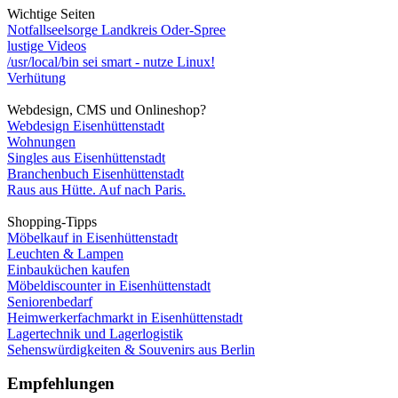
Wichtige Seiten
Notfallseelsorge Landkreis Oder-Spree
lustige Videos
/usr/local/bin sei smart - nutze Linux!
Verhütung
Webdesign, CMS und Onlineshop?
Webdesign Eisenhüttenstadt
Wohnungen
Singles aus Eisenhüttenstadt
Branchenbuch Eisenhüttenstadt
Raus aus Hütte. Auf nach Paris.
Shopping-Tipps
Möbelkauf in Eisenhüttenstadt
Leuchten & Lampen
Einbauküchen kaufen
Möbeldiscounter in Eisenhüttenstadt
Seniorenbedarf
Heimwerkerfachmarkt in Eisenhüttenstadt
Lagertechnik und Lagerlogistik
Sehenswürdigkeiten & Souvenirs aus Berlin
Empfehlungen