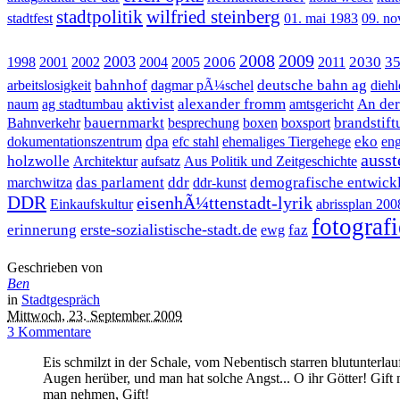
stadtpolitik
wilfried steinberg
stadtfest
01. mai 1983
09. n
2008
2009
2003
2006
2030
35
1998
2001
2002
2004
2005
2011
bahnhof
deutsche bahn ag
arbeitslosigkeit
dagmar pÃ¼schel
diehl
aktivist
alexander fromm
An der
naum
ag stadtumbau
amtsgericht
bauernmarkt
brandstift
Bahnverkehr
besprechung
boxen
boxsport
dpa
eko
dokumentationszentrum
efc stahl
ehemaliges Tiergehege
en
ausst
holzwolle
Architektur
aufsatz
Aus Politik und Zeitgeschichte
das parlament
ddr
demografische entwick
marchwitza
ddr-kunst
DDR
eisenhÃ¼ttenstadt-lyrik
Einkaufskultur
abrissplan 200
fotografi
erste-sozialistische-stadt.de
erinnerung
faz
ewg
Geschrieben von
Ben
in
Stadtgespräch
Mittwoch, 23. September 2009
3 Kommentare
Eis schmilzt in der Schale, vom Nebentisch starren blutunterlau
Augen herüber, und man hat solche Angst... O ihr Götter! Gift
man nehmen, Gift!