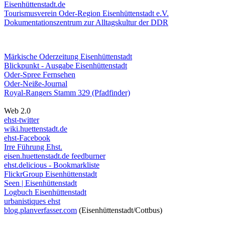
Eisenhüttenstadt.de
Tourismusverein Oder-Region Eisenhüttenstadt e.V.
Dokumentationszentrum
zur Alltagskultur der DDR
Märkische Oderzeitung Eisenhüttenstadt
Blickpunkt - Ausgabe Eisenhüttenstadt
Oder-Spree Fernsehen
Oder-Neiße-Journal
Royal-Rangers Stamm 329 (Pfadfinder)
Web 2.0
ehst-twitter
wiki.huettenstadt.de
ehst-Facebook
Irre Führung Ehst.
eisen.huettenstadt.de feedburner
ehst.delicious - Bookmarkliste
FlickrGroup Eisenhüttenstadt
Seen | Eisenhüttenstadt
Logbuch Eisenhüttenstadt
urbanistiques ehst
blog.planverfasser.com
(Eisenhüttenstadt/Cottbus)