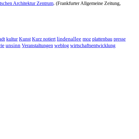
schen Architektur Zentrum
. (Frankfurter Allgemeine Zeitung,
lindenallee
presse
adt
kultur
Kunst
Kurz notiert
moz
plattenbau
unsinn
Veranstaltungen
ie
weblog
wirtschaftsentwicklung