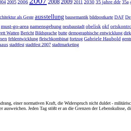
2007
2008
2009
2006
2030
35 jahre ddr
004
2005
2011
35a
ausstellung
chitektur als Geste
bausemantik
bildpostkarte
DAF
De
must-go-area
namensgebung
obelisk
okf
ortskontro
neubaustadt
rett Watten
Bericht
Bildsprache
butte
demographische entwicklung
dir
anen
Gabriele Haubold
fehlentwicklung
fleischkombinat
fortzug
gentr
haus
stadtfest
stadtfest 2007
stadtmarketing
drang, einer normativen Kraft, die Widerspruch nicht duldet - militäris
r ausweichen. Jeden Tag stößt er an die Grenzen der Lebenskulisse, di