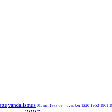
atte
vandalismus
1953
01. mai 1983
09. november
1220
1961
1