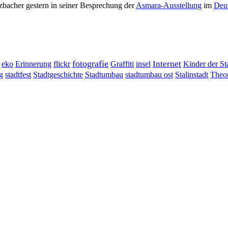
lzbacher gestern in seiner Besprechung der
Asmara-Ausstellung
im
Deut
fotografie
Erinnerung
flickr
Graffiti
Internet
eko
insel
Kinder der St
g
stadtumbau ost
Stalinstadt
stadtfest
Stadtgeschichte
Stadtumbau
Theor