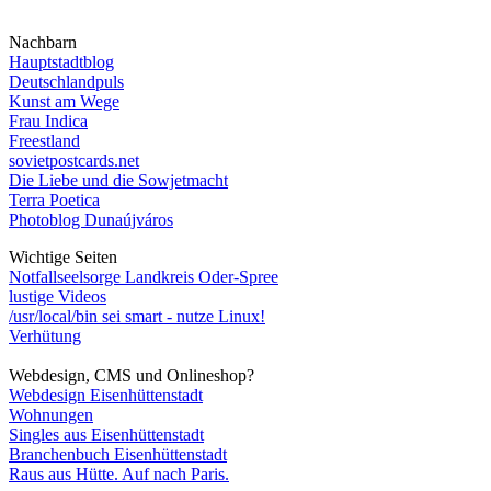
Nachbarn
Hauptstadtblog
Deutschlandpuls
Kunst am Wege
Frau Indica
Freestland
sovietpostcards.net
Die Liebe und die Sowjetmacht
Terra Poetica
Photoblog Dunaújváros
Wichtige Seiten
Notfallseelsorge Landkreis Oder-Spree
lustige Videos
/usr/local/bin sei smart - nutze Linux!
Verhütung
Webdesign, CMS und Onlineshop?
Webdesign Eisenhüttenstadt
Wohnungen
Singles aus Eisenhüttenstadt
Branchenbuch Eisenhüttenstadt
Raus aus Hütte. Auf nach Paris.