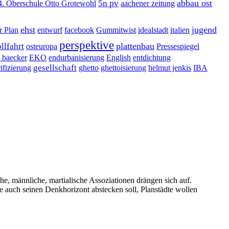
abbau ost
5n pv
4. Oberschule Otto Grotewohl
aachener zeitung
ehst
jugend
r Plan
entwurf
facebook
Gummitwist
idealstadt
italien
perspektive
plattenbau
llfahrt
osteuropa
Pressespiegel
k baecker
EKO
endurbanisierung
English
entdichtung
gesellschaft
ifizierung
ghetto
ghettoisierung
helmut jenkis
IBA
che, männliche, martialische Assoziationen drängen sich auf.
e auch seinen Denkhorizont abstecken soll, Planstädte wollen