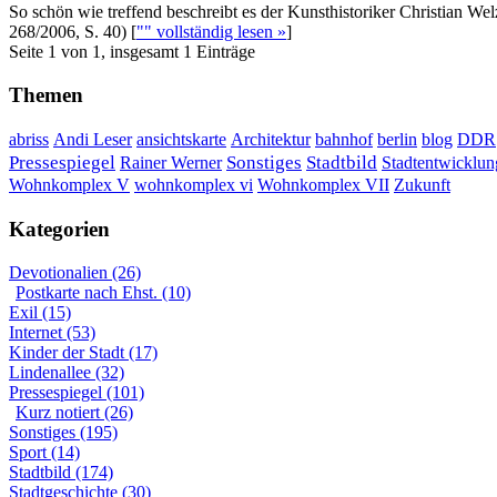
So schön wie treffend beschreibt es der Kunsthistoriker Christian We
268/2006, S. 40)
[
"" vollständig lesen »
]
Seite 1 von 1, insgesamt 1 Einträge
Themen
DDR
abriss
Andi Leser
ansichtskarte
Architektur
bahnhof
berlin
blog
Sonstiges
Pressespiegel
Rainer Werner
Stadtbild
Stadtentwicklun
Wohnkomplex VII
Wohnkomplex V
wohnkomplex vi
Zukunft
Kategorien
Devotionalien (26)
Postkarte nach Ehst. (10)
Exil (15)
Internet (53)
Kinder der Stadt (17)
Lindenallee (32)
Pressespiegel (101)
Kurz notiert (26)
Sonstiges (195)
Sport (14)
Stadtbild (174)
Stadtgeschichte (30)