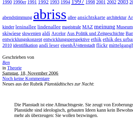
1997
2003
1992
1990
1990er
1991
1993
1994
1998
2001
2002
2
abriss
ansichtskarte
abendstimmung
allee
architektur
Ar
meinung
leninallee
lindenallee
kinder
magistrale
MAZ
Museum
skiwiese
aldi
slowenien
Arcelor
Aus Politik und Zeitgeschichte
Bar
ethik
ethik des urb
entwicklungskonzept
entwicklungsperspektive
andi leser
flickr
mittelgang
2010
identifikation
eisenhÃ¼ttenstadt
Geschrieben von
Ben
in
Theorie
Samstag, 18. November 2006
Noch keine Kommentare
Neues aus der Rubrik
Planstädtisches zur Nacht
:
Die Planstadt ist eine Allmachtsgeste. Sie zeugt von Eroberungs
Planstädte sind ideologisch, gebauten Ideen kann kein Bewohne
mehr als überzeugen: Sie wollen bezwingen.