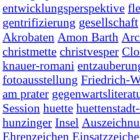
entwicklungsperspektive
fl
gentrifizierung
gesellschaft
Akrobaten
Amon Barth
Arc
christmette
christvesper
Cl
knauer-romani
entzauberun
fotoausstellung
Friedrich-W
am prater
gegenwartsliterat
Session
huette
huettenstadt
hunzinger
Insel
Auszeichn
Ehrenzeichen
Einsatzzeich