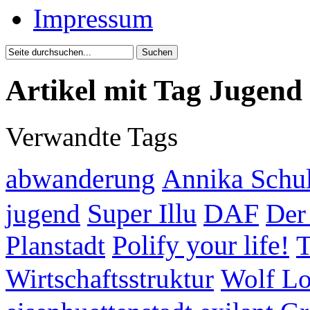
Impressum
Artikel mit Tag Jugend
Verwandte Tags
abwanderung
Annika Schu
jugend
Super Illu
DAF
Der
Planstadt
Polify your life!
T
Wirtschaftsstruktur
Wolf Lo