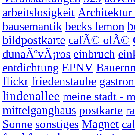
arbeitslosigkeit
Architektur 
bausemantik
becks lemon
b
bildpostkarte
cafÃ© olÃ©
dunaÃºvÃ¡ros
einbruch
ein
entdichtung
EPNV
Bauern
flickr
friedenstaube
gastron
lindenallee
meine stadt - 
mittelganghaus
postkarte
r
Sonne
sonstiges
Magnet
cal