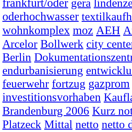
frankfurt/oder
gera
lindenz
oderhochwasser
textilkauf
AEH
wohnkomplex
moz
A
Arcelor
Bollwerk
city cente
Berlin
Dokumentationszen
endurbanisierung
entwickl
feuerwehr
fortzug
gazprom
investitionsvorhaben
Kaufl
Brandenburg 2006
Kurz not
Platzeck
Mittal
netto
netto 