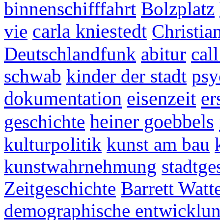
binnenschifffahrt
Bolzplatz
vie
carla kniestedt
Christi
Deutschlandfunk
abitur
call
schwab
kinder der stadt
psy
dokumentation
er
eisenzeit
geschichte
heiner goebbels
kulturpolitik
kunst am bau
kunstwahrnehmung
stadtge
Zeitgeschichte
Barrett Watt
demographische entwicklu