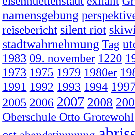
eisenhuettenstadt
exilant
Gr
namensgebung
perspektiv
skiw
reisebericht
silent riot
stadtwahrnehmung
ut
Tag
1983
09. november
1220
1
19
1973
1975
1979
1980er
199
1991
1992
1993
1994
2007
2008
200
2005
2006
Oberschule Otto Grotewohl
abris
ost
abendstimmung