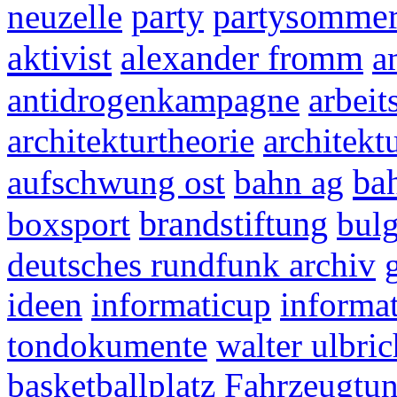
neuzelle
party
partysomme
aktivist
alexander fromm
a
antidrogenkampagne
arbeit
architekturtheorie
architekt
ba
aufschwung ost
bahn ag
boxsport
brandstiftung
bulg
deutsches rundfunk archiv
ideen
informaticup
informa
tondokumente
walter ulbric
basketballplatz
Fahrzeugtun