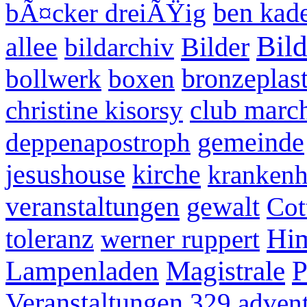
bÃ¤cker dreiÃŸig
ben kad
Bil
Bilder
allee
bildarchiv
bollwerk
boxen
bronzeplast
christine kisorsy
club marc
deppenapostroph
gemeinde
kirche
jesushouse
krankenh
veranstaltungen
gewalt
Cot
Him
toleranz
werner ruppert
Lampenladen
Magistrale
P
Veranstaltungen
329
adven