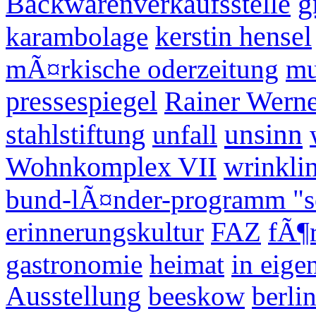
g
Backwarenverkaufsstelle
karambolage
kerstin hensel
mÃ¤rkische oderzeitung
m
pressespiegel
Rainer Wern
unsinn
stahlstiftung
unfall
Wohnkomplex VII
wrinklin
bund-lÃ¤nder-programm "so
erinnerungskultur
FAZ
fÃ¶r
gastronomie
heimat
in eige
Ausstellung
beeskow
berli