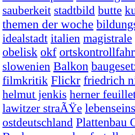
sauberkeit
stadtbild
butte
k
themen der woche
bildung
idealstadt
italien
magistrale
obelisk
okf
ortskontrollfahr
Balkon
slowenien
baugese
Flickr
filmkritik
friedrich 
helmut jenkis
herner feuille
lawitzer straÃŸe
lebenseins
ostdeutschland
Plattenbau