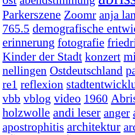
Parkerszene
Zoomr
anja la
765.5
demografische entwi
erinnerung
fotografie
fried
Kinder der Stadt
konzert
mi
nellingen
Ostdeutschland
p
re1
reflexion
stadtentwickl
video
Abri
vbb
vblog
1960
holzwolle
andi leser
anger
architektur
apostrophitis
ar