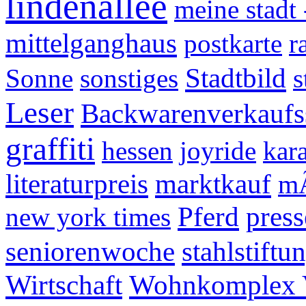
lindenallee
meine stadt 
mittelganghaus
postkarte
r
Stadtbild
Sonne
sonstiges
s
Leser
Backwarenverkaufss
graffiti
hessen
joyride
kar
literaturpreis
marktkauf
mÃ
Pferd
press
new york times
seniorenwoche
stahlstiftu
Wirtschaft
Wohnkomplex 