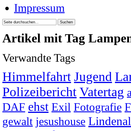
Impressum
Artikel mit Tag Lampen
Verwandte Tags
Himmelfahrt
Jugend
La
Polizeibericht
Vatertag
ehst
DAF
Exil
Fotografie
F
Lindenal
gewalt
jesushouse