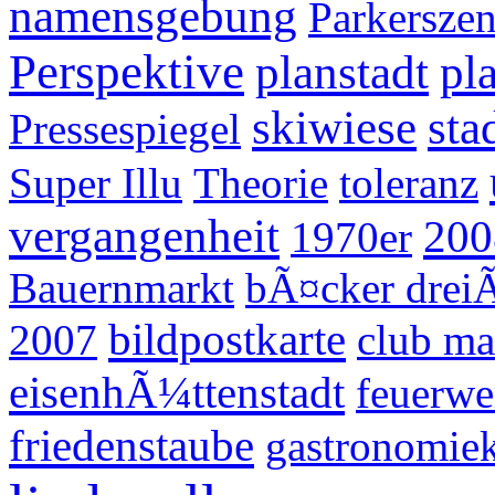
namensgebung
Parkersze
Perspektive
planstadt
pl
skiwiese
sta
Pressespiegel
Super Illu
Theorie
toleranz
vergangenheit
200
1970er
Bauernmarkt
bÃ¤cker drei
bildpostkarte
2007
club ma
eisenhÃ¼ttenstadt
feuerwe
friedenstaube
gastronomiek