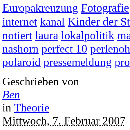
Fotografie
Europakreuzung
internet
kanal
Kinder der St
notiert
laura
lokalpolitik
m
nashorn
perfect 10
perlenoh
polaroid
pressemeldung
pr
Geschrieben von
Ben
in
Theorie
Mittwoch, 7. Februar 2007