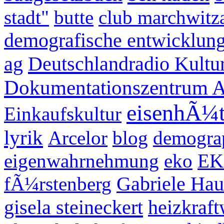
stadt"
butte
club marchwitz
demografische entwicklun
Deutschlandradio Kultu
ag
Dokumentationszentrum A
eisenhÃ¼t
Einkaufskultur
lyrik
Arcelor
blog
demogra
eigenwahrnehmung
eko
EK
fÃ¼rstenberg
Gabriele Hau
gisela steineckert
heizkraf