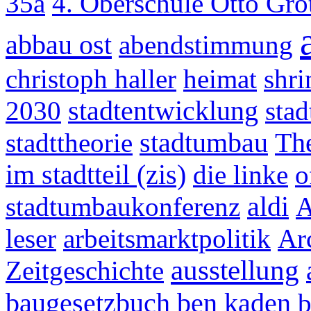
35a
4. Oberschule Otto Gr
abbau ost
abendstimmung
christoph haller
heimat
shri
2030
stadtentwicklung
stad
stadttheorie
stadtumbau
Th
im stadtteil (zis)
die linke
o
stadtumbaukonferenz
aldi
A
leser
arbeitsmarktpolitik
Ar
ausstellung
Zeitgeschichte
ben kaden
baugesetzbuch
b