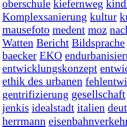
oberschule
kiefernweg
kind
Komplexsanierung
kultur
k
mausefoto
medent
moz
nac
Watten
Bericht
Bildsprache
baecker
EKO
endurbanisie
entwicklungskonzept
entwi
ethik des urbanen
fehlentw
gentrifizierung
gesellschaft
jenkis
idealstadt
italien
deut
herrmann
eisenbahnverkeh