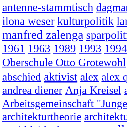
antenne-stammtisch
dagma
ilona weser
kulturpolitik
la
manfred zalenga
sparpolit
1961
1963
1989
1993
1994
Oberschule Otto Grotewohl
aktivist
abschied
alex
alex 
andrea diener
Anja Kreisel
Arbeitsgemeinschaft "Junge 
architekturtheorie
architekt