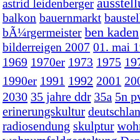
ausstel
astrid leidenberger
balkon
bauernmarkt
baustel
ben kaden
bÃ¼rgermeister
bilderreigen 2007
01. mai 
19
1969
1970er
1973
1975
1992
1990er
1991
2001
20
2030
35 jahre ddr
5n p
35a
erinerungskultur
deutschlan
radiosendung
skulptur
woh