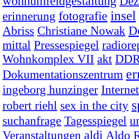
wohnumfeldgestaltung
Dez
insel
fotografie
erinnerung
D
Abriss
Christiane Nowak
mittal
Pressespiegel
radiore
Wohnkomplex VII
akt
DD
er
Dokumentationszentrum
ingeborg hunzinger
Internet
s
robert riehl
sex in the city
suchanfrage
Tagesspiegel
u
aldi
Veranstaltungen
Aldo R