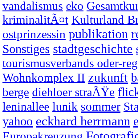
vandalismus
eko
Gesamtku
kriminalitÃ¤t
Kulturland B
publikation
r
ostprinzessin
stadtgeschichte
Sonstiges
tourismusverbands oder-reg
zukunft
b
Wohnkomplex II
flic
berge
diehloer straÃŸe
sommer
leninallee
lunik
St
eckhard herrmann
yahoo
Fotografi
Europakreuzung