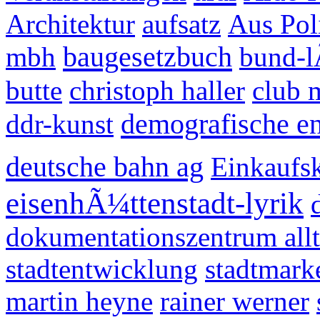
Architektur
aufsatz
Aus Pol
baugesetzbuch
mbh
bund-l
butte
christoph haller
club 
demografische e
ddr-kunst
deutsche bahn ag
Einkaufsk
eisenhÃ¼ttenstadt-lyrik
dokumentationszentrum allt
stadtentwicklung
stadtmark
martin heyne
rainer werner