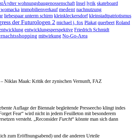
stÃ¤dter wohnungsbaugenossenschaft
Insel
lyrik
skateboard
medent
r womacka
immobilienverkauf
nachnutzung
ar
liebespaar unterm schirm
kleinkleckersdorf
kleinstadtpatriotismus
ress der Futurologen 2
michael j. fox
Plakat
querbeet
Roland
entwicklung
entwicklungsperspektive
Friedrich Schmidt
ernachtsshopping
mitwirkung
No-Go-Area
 – Niklas Maak: Kritik der zynischen Vernunft, FAZ
ebente Auflage der Biennale begleitende Presseecho klingt indes
Forget Fear“ wird nicht in jedem Feuilleton mit besonderem
rsetzen versteht. „Reconsider
Furcht
“ könnte man sich dann
lich zum Eröffnungsabend) und die anderen Urteile