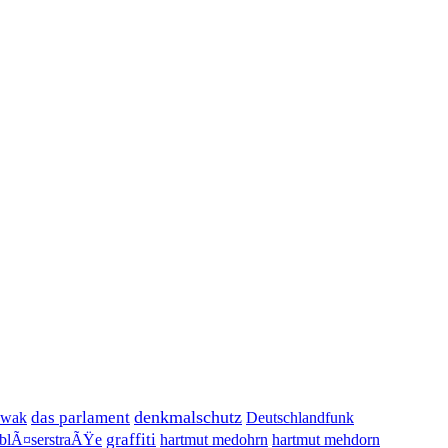
denkmalschutz
das parlament
owak
Deutschlandfunk
graffiti
sblÃ¤serstraÃŸe
hartmut medohrn
hartmut mehdorn