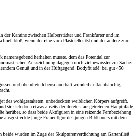
in der Kantine zwischen Halberstädter und Frankfurter und im
chnell bloß, wenn der eine vom Plasteteller ißt und der andere zum
rk namensgebend herhalten musste, dem das Potential zur
 onomastischen Auszeichnung dagegen noch zielbewusster zur Sache:
dauerndem Genuß und in der Hüftgegend. Bodyfit adé: bei gut 450
 gegossen und obendrein lebensdauerhaft wunderbar flachbäuchig,
macht.
jet des wohlgestalteten, unbedeckten weiblichen Körpers aufgreift.
d sie sich doch etwas abseits der dereinst ausgetretenen Hauptpfade
herüber, so dass beide Aktfiguren in eine reizende Fernbeziehung
ne ausgestreckte junge Frauenfigur des jungen Bildhauers mit dem
enn beide wurden im Zuge der Skulpturenverdichtung am Gartenfließ