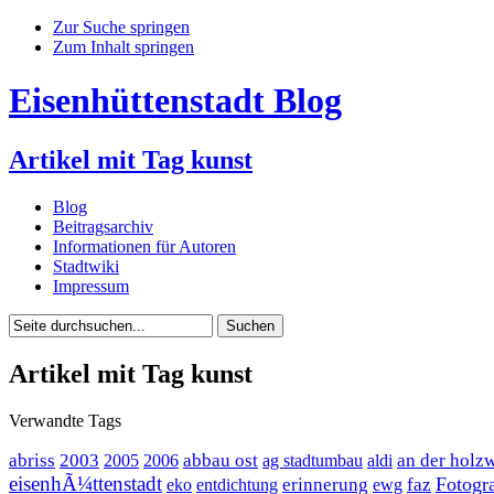
Zur Suche springen
Zum Inhalt springen
Eisenhüttenstadt Blog
Artikel mit Tag kunst
Blog
Beitragsarchiv
Informationen für Autoren
Stadtwiki
Impressum
Artikel mit Tag kunst
Verwandte Tags
abriss
2003
abbau ost
an der holz
2005
2006
ag stadtumbau
aldi
eisenhÃ¼ttenstadt
Fotogra
erinnerung
faz
eko
entdichtung
ewg