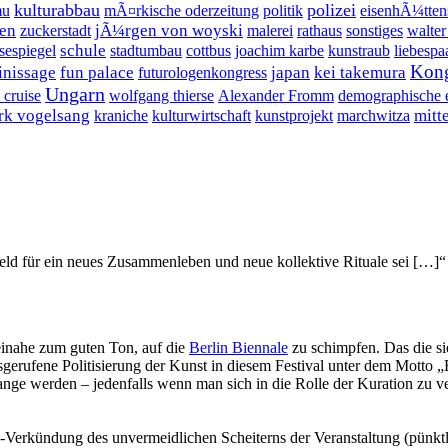
kulturabbau
polizei
mu
mÃ¤rkische oderzeitung
politik
eisenhÃ¼tten
gen
jÃ¼rgen von woyski
zuckerstadt
malerei
rathaus
sonstiges
walte
schule
sespiegel
stadtumbau
cottbus
joachim karbe
kunstraub
liebespa
Kong
inissage
fun palace
japan
kei takemura
futurologenkongress
Ungarn
 cruise
wolfgang thierse
Alexander Fromm
demographische 
rk vogelsang
mitt
kraniche
kulturwirtschaft
kunstprojekt
marchwitza
feld für ein neues Zusammenleben und neue kollektive Rituale sei […]“
beinahe zum guten Ton, auf die
Berlin Biennale
zu schimpfen. Das die si
erufene Politisierung der Kunst in diesem Festival unter dem Motto „
e werden – jedenfalls wenn man sich in die Rolle der Kuration zu ve
c-Verkündung des unvermeidlichen Scheiterns der Veranstaltung (pünkt