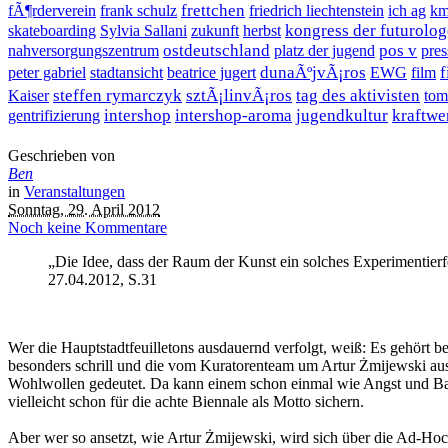
frettchen
fÃ¶rderverein
frank schulz
friedrich liechtenstein
ich ag
k
kongress der futurolo
skateboarding
Sylvia Sallani
zukunft
herbst
ostdeutschland
pos v
nahversorgungszentrum
platz der jugend
pres
dunaÃºjvÃ¡ros
f
peter gabriel
stadtansicht
beatrice jugert
EWG
film
steffen rymarczyk
sztÃ¡linvÃ¡ros
tag des aktivisten
Kaiser
tom
intershop
intershop-aroma
jugendkultur
kraftwe
gentrifizierung
Geschrieben von
Ben
in
Veranstaltungen
Sonntag, 29. April 2012
Noch keine Kommentare
„Die Idee, dass der Raum der Kunst ein solches Experimentier
27.04.2012, S.31
Wer die Hauptstadtfeuilletons ausdauernd verfolgt, weiß: Es gehört 
besonders schrill und die vom Kuratorenteam um Artur Żmijewski ausg
Wohlwollen gedeutet. Da kann einem schon einmal wie Angst und Bang
vielleicht schon für die achte Biennale als Motto sichern.
Aber wer so ansetzt, wie Artur Żmijewski, wird sich über die Ad-Ho