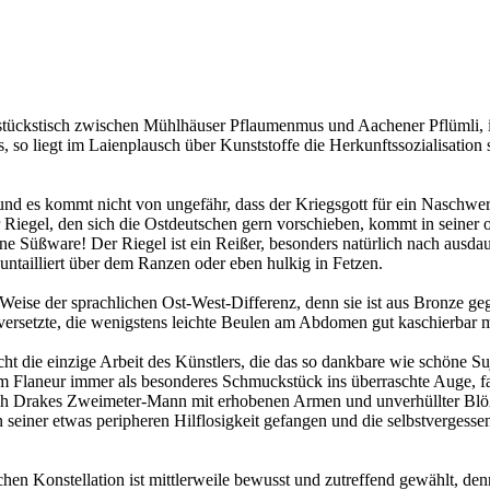
ühstückstisch zwischen Mühlhäuser Pflaumenmus und Aachener Pflümli, 
o liegt im Laienplausch über Kunststoffe die Herkunftssozialisation s
nd es kommt nicht von ungefähr, dass der Kriegsgott für ein Naschwe
iegel, den sich die Ostdeutschen gern vorschieben, kommt in seiner
eine Süßware! Der Riegel ist ein Reißer, besonders natürlich nach aus
ntailliert über dem Ranzen oder eben hulkig in Fetzen.
kte Weise der sprachlichen Ost-West-Differenz, denn sie ist aus Bronze
versetzte, die wenigstens leichte Beulen am Abdomen gut kaschierbar 
ht die einzige Arbeit des Künstlers, die das so dankbare wie schöne Su
m Flaneur immer als besonderes Schmuckstück ins überraschte Auge, fan
 Drakes Zweimeter-Mann mit erhobenen Armen und unverhüllter Blöße 
 seiner etwas peripheren Hilflosigkeit gefangen und die selbstvergesse
hen Konstellation ist mittlerweile bewusst und zutreffend gewählt, d