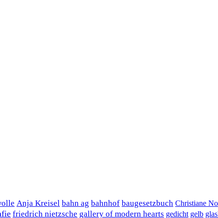
wolle
Anja Kreisel
bahn ag
bahnhof
baugesetzbuch
Christiane N
fie
friedrich nietzsche
gallery of modern hearts
gedicht
gelb
gla