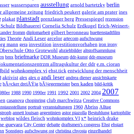
ausstellung
berlin
sser
wassersparen
arnold bartetzky
er allgemeine zeitung
friedrich peukert
galerie am prater
ines
planstadt
e
plakat
prenzlauer berg
Pressespiegel
rezension
 Schulz
Bildhauerei
Cornelia Schulz
Erdkugel
Erich-Weinert-
gilbert beronneau
xander fromm
diplomarbeit
huettenstadtfilm
Andi Leser
arcelor
ties
Theorie
artecom
aufschwung
org mann
investition
investitionsvorhaben
gera
iron irony
 Oberschule Otto Grotewohl
abziehbilder
altstoffsammlung
briefmarke
en
bmx
DDR Museum
ddr-kunst
ddr-museum
dokumentationszentrzm alltragskultur der ddr
e.m. cioran
wohnkomplex vi
bild
ehst.tick
entwicklung der menschheit
andi leser
aktivist
d
alex
alex q
andrea diener
ansichtskarte
ben kaden
e
bÃ¤cker dreiÃŸig
bÃ¼rgermeister
bild-kritik
2007
1992
980er
1988
1990
1990er
1991
2001
2002
2004
en
club marchwitza
casanova
chopinring
Creative Commons
Abriss
nstausstellung
portrait
veranstaltungen
1960
Alltag
stroph
annett louisan
argentinien
astor piazolla
Bestuhlung
kartophilie
wildes fleisch
x*
heinrich drake
weblog
wohnkomplex VI
he guevara
City Center
debatte
draftsmen's congress
Ehst
ehstart
hn
Sonstiges
aufschwung ost
christina chvosta
einzelhandel