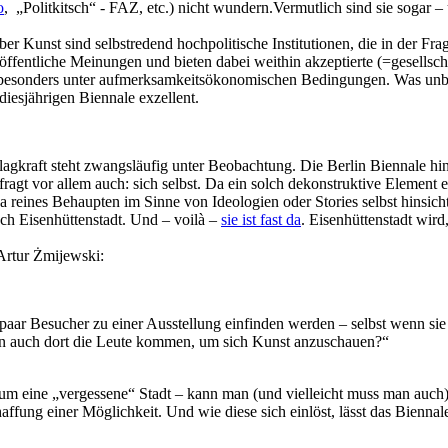
o
, „Politkitsch“ - FAZ, etc.) nicht wundern.Vermutlich sind sie sogar 
er Kunst sind selbstredend hochpolitische Institutionen, die in der F
ffentliche Meinungen und bieten dabei weithin akzeptierte (=gesellschaf
esonders unter aufmerksamkeitsökonomischen Bedingungen. Was unbeding
diesjährigen Biennale exzellent.
agkraft steht zwangsläufig unter Beobachtung. Die Berlin Biennale hinte
rfragt vor allem auch: sich selbst. Da ein solch dekonstruktive Elemen
da reines Behaupten im Sinne von Ideologien oder Stories selbst hinsic
ach Eisenhüttenstadt. Und – voilà –
sie ist fast da
. Eisenhüttenstadt wird
 Artur Żmijewski:
 paar Besucher zu einer Ausstellung einfinden werden – selbst wenn sie 
den auch dort die Leute kommen, um sich Kunst anzuschauen?“
m eine „vergessene“ Stadt – kann man (und vielleicht muss man auch) 
haffung einer Möglichkeit. Und wie diese sich einlöst, lässt das Bienna