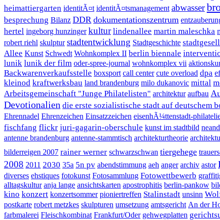
br
abwasser
heimattiergarten
identitÃ¤t
identitÃ¤tsmanagement
DDR
dokumentationszentrum
besprechung
Bilanz
entzauberun
kultur
hertel
lindenallee
martin maleschka
ingeborg hunzinger
stadtentwicklung
stadtgesel
robert riehl
skulptur
Stadtgeschichte
Allee
berlin biennale
interventi
Kunst
Schwedt
Wohnkomplex II
lunik
lunik der film
oder-spree-journal
wohnkomplex vii
aktionsku
Backwarenverkaufsstelle
dpa
boxsport
call center
cute overload
e
kleinod
kraftwerksbau
mittal
m
land brandenburg
milo dukanovic
Au
Arbeitsgemeinschaft "Junge Philatelisten"
architektur
aufbau
Devotionalien
die erste sozialistische stadt auf deutschem 
Ehrennadel
Ehrenzeichen
Einsatzzeichen
eisenhÃ¼ttenstadt-philateli
fischfang
flickr
juri-gagarin-oberschule
kunst im stadtbild
neand
antenne brandenburg
antenne-stammtisch
architekturtheorie
architekt
tiergehege
rainer werner
bilderreigen 2007
schwarzschwan
trauer
2008
2030
5n pv
2011
35a
abendstimmung
aeh
anger
archiv
astor
Fotowettbewerb
diverses
ehstiques
fotokunst
Fotosammlung
graffit
alltagskultur
anja lange
ansichtskarten
apostrophitis
berlin-pankow
bi
kino
konzert
Stalinstadt
Wol
konzertsommer
pioniertreffen
unsinn
postkarte
robert metzkes
skulpturen
umsetzung
amtsgericht
An der Ho
gerichtsu
farbmalerei
Fleischkombinat
Frankfurt/Oder
gehwegplatten