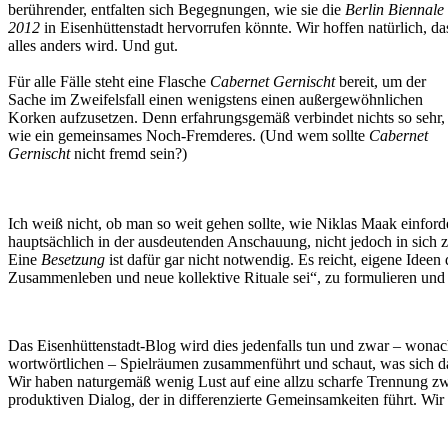
berührender, entfalten sich Begegnungen, wie sie die
Berlin Biennale
2012
in Eisenhüttenstadt hervorrufen könnte. Wir hoffen natürlich, da
alles anders wird. Und gut.
Für alle Fälle steht eine Flasche
Cabernet Gernischt
bereit, um der
Sache im Zweifelsfall einen wenigstens einen außergewöhnlichen
Korken aufzusetzen. Denn erfahrungsgemäß verbindet nichts so sehr,
wie ein gemeinsames Noch-Fremderes. (Und wem sollte
Cabernet
Gernischt
nicht fremd sein?)
Ich weiß nicht, ob man so weit gehen sollte, wie Niklas Maak einfor
hauptsächlich in der ausdeutenden Anschauung, nicht jedoch in sich zu
Eine
Besetzung
ist dafür gar nicht notwendig. Es reicht, eigene Idee
Zusammenleben und neue kollektive Rituale sei“, zu formulieren und di
Das Eisenhüttenstadt-Blog wird dies jedenfalls tun und zwar – wona
wortwörtlichen – Spielräumen zusammenführt und schaut, was sich dar
Wir haben naturgemäß wenig Lust auf eine allzu scharfe Trennung zwi
produktiven Dialog, der in differenzierte Gemeinsamkeiten führt. Wir 