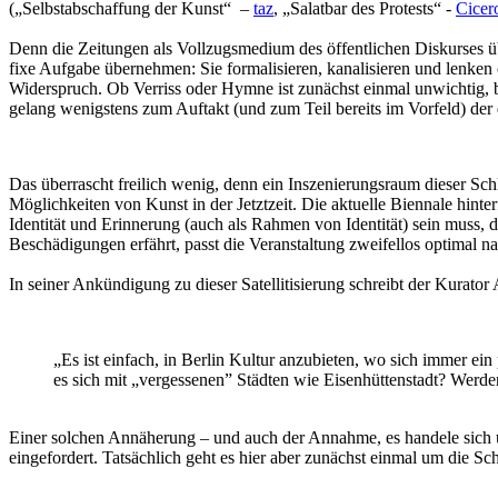
(„Selbstabschaffung der Kunst“ –
taz
, „Salatbar des Protests“ -
Cicer
Denn die Zeitungen als Vollzugsmedium des öffentlichen Diskurses üb
fixe Aufgabe übernehmen: Sie formalisieren, kanalisieren und lenken ö
Widerspruch. Ob Verriss oder Hymne ist zunächst einmal unwichtig, b
gelang wenigstens zum Auftakt (und zum Teil bereits im Vorfeld) der 
Das überrascht freilich wenig, denn ein Inszenierungsraum dieser Schl
Möglichkeiten von Kunst in der Jetztzeit. Die aktuelle Biennale hinte
Identität und Erinnerung (auch als Rahmen von Identität) sein muss, 
Beschädigungen erfährt, passt die Veranstaltung zweifellos optimal n
In seiner Ankündigung zu dieser Satellitisierung schreibt der Kurator
„Es ist einfach, in Berlin Kultur anzubieten, wo sich immer ein
es sich mit „vergessenen” Städten wie Eisenhüttenstadt? Wer
Einer solchen Annäherung – und auch der Annahme, es handele sich u
eingefordert. Tatsächlich geht es hier aber zunächst einmal um die Sc