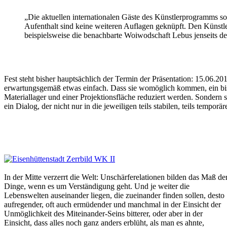
„Die aktuellen internationalen Gäste des Künstlerprogramms so
Aufenthalt sind keine weiteren Auflagen geknüpft. Den Künstlern 
beispielsweise die benachbarte Woiwodschaft Lebus jenseits d
Fest steht bisher hauptsächlich der Termin der Präsentation: 15.06.
erwartungsgemäß etwas einfach. Dass sie womöglich kommen, ein bissc
Materiallager und einer Projektionsfläche reduziert werden. Sondern s
ein Dialog, der nicht nur in die jeweiligen teils stabilen, teils tempo
In der Mitte verzerrt die Welt: Unschärferelationen bilden das Maß de
Dinge, wenn es um Verständigung geht. Und je weiter die
Lebenswelten auseinander liegen, die zueinander finden sollen, desto
aufregender, oft auch ermüdender und manchmal in der Einsicht der
Unmöglichkeit des Miteinander-Seins bitterer, oder aber in der
Einsicht, dass alles noch ganz anders erblüht, als man es ahnte,