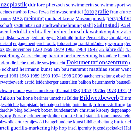
onzeplastik
ddr
lore plietzsch
schwimmerin
schwimmsport
wa
fotografie
fewa
fewa feinwaschmittel
frankfurt
g eines mythos
meinung
perspektiv
michael krenz
musik
maurer
MAZ
Museum
stalinstadt
lschaft
stadtwahrnehmung
stahl
Axel
stadtumbau ost
bertolt-brecht-allee
herbert burschik
onen
wohnkomplex v
ale
butte
nst
diskuswerfer
gerhard geyer
Stadtbild
Perspektive
shrinking ci
gazprom
ge
fc stahl
engagement
erich opitz
fotocasting
frankfurt/oder
oz
1979
1984
1997
35 jahre ddr
4.
09. november
1220
1969
1983
sstellung
berliner zeitung
barnim
Auszeichnung
betontiere
biench
Dokumentationszentrum
boden
die liebe und die sowjetmacht
kunst am bau
matthias steier
eckhard herrmann
mammut
wand
e
2009
ertal
1961
1963
1989
1993
1994
1998
aachener zeitung
abschie
urwettbewerb
astrid leidenberger
australien
balkon
bauernmarkt
baustell
1953
schwan
utopie
wachstumskern
01. mai 1983
1970er
1973
1975
1
Bildwettbewerb
Balkon
balkone
Blum
berliner umschau
Bilder
fotoausstellung
igeschichte
hauptstadt
heimatgeschichte
hotel lunik
ku
ldarchiv
blog
bollwerk
boxen
bundesarchiv
christine kisorsy
deppenapo
fgang Perske
nackte haut
erinnerungskultur
statistik
tourismusverein
c
butter
lzwolle
artur zmijewski
baugebundene kunst
bildbearbeitung
guerilla-marketing
rteil
hip hop
Ha
insel
ipernity
jugendspektakel