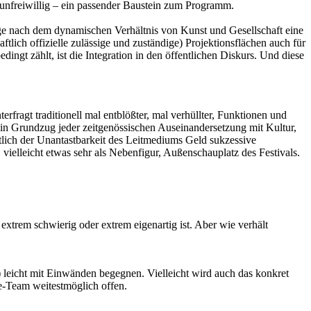
– unfreiwillig – ein passender Baustein zum Programm.
rage nach dem dynamischen Verhältnis von Kunst und Gesellschaft eine
tlich offizielle zulässige und zuständige) Projektionsflächen auch für
t zählt, ist die Integration in den öffentlichen Diskurs. Und diese
rfragt traditionell mal entblößter, mal verhüllter, Funktionen und
t ein Grundzug jeder zeitgenössischen Auseinandersetzung mit Kultur,
htlich der Unantastbarkeit des Leitmediums Geld sukzessive
, vielleicht etwas sehr als Nebenfigur, Außenschauplatz des Festivals.
extrem schwierig oder extrem eigenartig ist. Aber wie verhält
leicht mit Einwänden begegnen. Vielleicht wird auch das konkret
le-Team weitestmöglich offen.