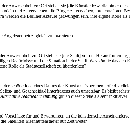
der Anwesenheit vor Ort stehen sie [die Künstler bzw. die hinter dies
zu handeln und zu versuchen, die Bürger zu verstehen, ihre jeweiligen Be
rn werden die Berliner Akteure gezwungen sein, ihre eigene Rolle als 
ie Angelegenheit zugleich zu invertieren
 Anwesenheit vor Ort steht sie [die Stadt] vor der Herausforderung, „ge
iligen Bedürfnisse und die Situation in der Stadt. Was könnte das den K
gene Rolle als Stadtgesellschaft zu überdenken?
ist der schöne Idee eines Raums der Kunst als Experimentierfeld vielle
st- und Gegenseitig-Hinterfragens auch umsetzbar. Es bleibt sehr zu 
.
Alternative Stadtwahrnehmung
gilt an dieser Stelle als sehr inklusiver 
ind Vorschläge für und Erwartungen an die künstlerische Auseinanders
 die Satelliten-Eisenhüttenstädter auf Zeit weiter.