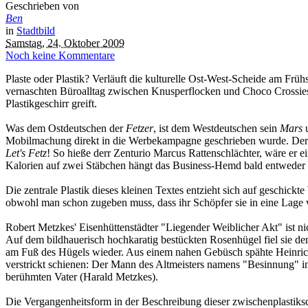
Geschrieben von
Ben
in
Stadtbild
Samstag, 24. Oktober 2009
Noch keine Kommentare
Plaste oder Plastik? Verläuft die kulturelle Ost-West-Scheide am Fr
vernaschten Büroalltag zwischen Knusperflocken und Choco Crossies, s
Plastikgeschirr greift.
Was dem Ostdeutschen der
Fetzer
, ist dem Westdeutschen sein
Mars
u
Mobilmachung direkt in die Werbekampagne geschrieben wurde. Der R
Let's Fetz
! So hieße derr Zenturio Marcus Rattenschlächter, wäre er 
Kalorien auf zwei Stäbchen hängt das Business-Hemd bald entweder u
Die zentrale Plastik dieses kleinen Textes entzieht sich auf geschic
obwohl man schon zugeben muss, dass ihr Schöpfer sie in eine Lage 
Robert Metzkes' Eisenhüttenstädter "Liegender Weiblicher Akt" ist nic
Auf dem bildhauerisch hochkaratig bestückten Rosenhügel fiel sie de
am Fuß des Hügels wieder. Aus einem nahen Gebüsch spähte Heinrich
verstrickt schienen: Der Mann des Altmeisters namens "Besinnung" in
berühmten Vater (Harald Metzkes).
Die Vergangenheitsform in der Beschreibung dieser zwischenplastiksc