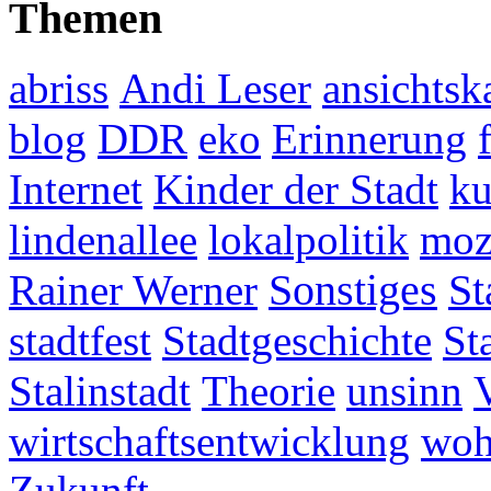
Themen
abriss
Andi Leser
ansichtsk
blog
DDR
eko
Erinnerung
Internet
Kinder der Stadt
ku
lindenallee
lokalpolitik
mo
Rainer Werner
Sonstiges
St
stadtfest
Stadtgeschichte
St
Stalinstadt
Theorie
unsinn
wirtschaftsentwicklung
woh
Zukunft