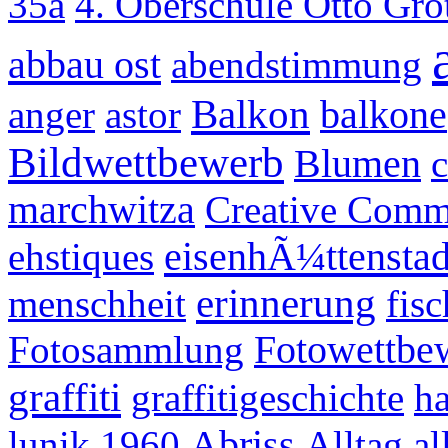
35a
4. Oberschule Otto Gr
abbau ost
abendstimmung
Balkon
anger
astor
balkone
Bildwettbewerb
Blumen
marchwitza
Creative Com
eisenhÃ¼ttenstad
ehstiques
erinnerung
menschheit
fis
Fotosammlung
Fotowettbe
graffiti
graffitigeschichte
ha
Abriss
lunik
1960
Alltag
al