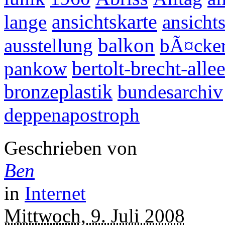
ansichtskarte
lange
ansicht
balkon
ausstellung
bÃ¤cker
pankow
bertolt-brecht-alle
bronzeplastik
bundesarchiv
deppenapostroph
Geschrieben von
Ben
in
Internet
Mittwoch, 9. Juli 2008