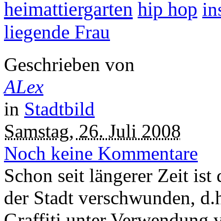
heimattiergarten
hip hop
in
liegende Frau
Geschrieben von
ALex
in
Stadtbild
Samstag, 26. Juli 2008
Noch keine Kommentare
Schon seit längerer Zeit ist
der Stadt verschwunden, d.
Graffiti unter Verwendung 