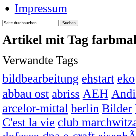
Impressum
Artikel mit Tag farbmal
Verwandte Tags
bildbearbeitung
ehstart
eko
AEH
abbau ost
abriss
Andi
arcelor-mittal
berlin
Bilder
C'est la vie
club marchwitz