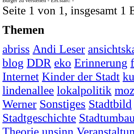
Bürger zu verstehen - EH.start! -
Seite 1 von 1, insgesamt 1 
Themen
abriss
Andi Leser
ansichtsk
blog
DDR
eko
Erinnerung
Internet
Kinder der Stadt
ku
lindenallee
lokalpolitik
mo
Werner
Sonstiges
Stadtbild
Stadtgeschichte
Stadtumba
Theorie
unsinn
Veranstaltu