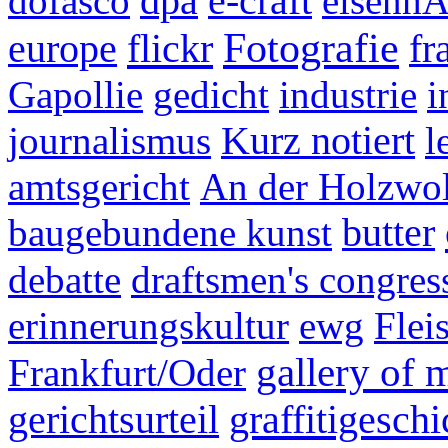
dofasco
dpa
e-craft
eisenhÃ
Fotografie
flickr
europe
fr
Gapollie
gedicht
industrie
i
journalismus
Kurz notiert
l
amtsgericht
An der Holzwol
baugebundene kunst
butter
debatte
draftsmen's congres
erinnerungskultur
ewg
Flei
gallery of 
Frankfurt/Oder
graffitigeschi
gerichtsurteil