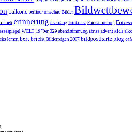
Bildwettbew
on
balkone
berliner umschau
Bilder
erinnerung
Fotow
schheit
fischfang
fotokunst
Fotosammlung
aldi
essespiegel
WELT
1970er
329
abendstimmung
abriss
advent
alk
bert bricht
bildpostkarte
blog
cks lemon
Bilderreigen 2007
ca
l,