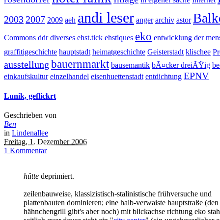
andi leser
Balk
2003
2007
2009
aeh
anger
archiv
astor
eko
Commons
ddr
diverses
ehst.tick
ehstiques
entwicklung der men
graffitigeschichte
hauptstadt
heimatgeschichte
Geisterstadt
klischee
Pr
bauernmarkt
ausstellung
bausemantik
bÃ¤cker dreiÃŸig
be
EPNV
einkaufskultur
einzelhandel
eisenhuettenstadt
entdichtung
Lunik, geflickrt
Geschrieben von
Ben
in
Lindenallee
Freitag, 1. Dezember 2006
1 Kommentar
hütte
deprimiert.
zeilenbauweise, klassizistisch-stalinistische frühversuche und
plattenbauten dominieren; eine halb-verwaiste hauptstraße (den
hähnchengrill gibt's aber noch) mit blickachse richtung eko stah