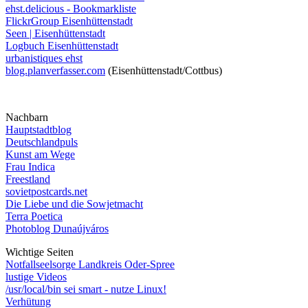
ehst.delicious - Bookmarkliste
FlickrGroup Eisenhüttenstadt
Seen | Eisenhüttenstadt
Logbuch Eisenhüttenstadt
urbanistiques ehst
blog.planverfasser.com
(Eisenhüttenstadt/Cottbus)
Nachbarn
Hauptstadtblog
Deutschlandpuls
Kunst am Wege
Frau Indica
Freestland
sovietpostcards.net
Die Liebe und die Sowjetmacht
Terra Poetica
Photoblog Dunaújváros
Wichtige Seiten
Notfallseelsorge Landkreis Oder-Spree
lustige Videos
/usr/local/bin sei smart - nutze Linux!
Verhütung