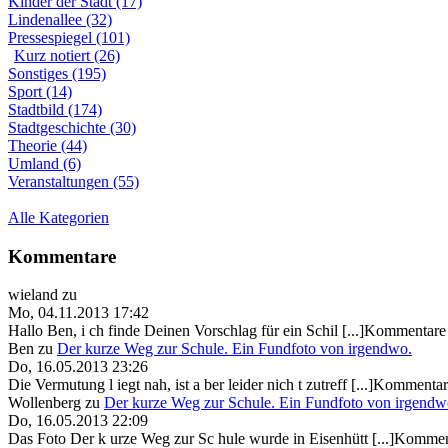
Kinder der Stadt (17)
Lindenallee (32)
Pressespiegel (101)
Kurz notiert (26)
Sonstiges (195)
Sport (14)
Stadtbild (174)
Stadtgeschichte (30)
Theorie (44)
Umland (6)
Veranstaltungen (55)
Alle Kategorien
Kommentare
wieland
zu
Mo, 04.11.2013 17:42
Hallo Ben, i ch finde Deinen Vorschlag für ein Schil [...]Kommentare 
Ben
zu
Der kurze Weg zur Schule. Ein Fundfoto von irgendwo.
Do, 16.05.2013 23:26
Die Vermutung l iegt nah, ist a ber leider nich t zutreff [...]Kommentar
Wollenberg
zu
Der kurze Weg zur Schule. Ein Fundfoto von irgendw
Do, 16.05.2013 22:09
Das Foto Der k urze Weg zur Sc hule wurde in Eisenhütt [...]Kommen