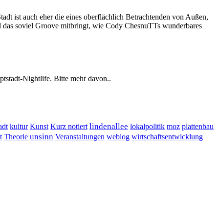
tadt ist auch eher die eines oberflächlich Betrachtenden von Außen,
 und das soviel Groove mitbringt, wie Cody ChesnuTTs wunderbares
tstadt-Nightlife. Bitte mehr davon..
lindenallee
adt
kultur
Kunst
Kurz notiert
lokalpolitik
moz
plattenbau
t
unsinn
Veranstaltungen
Theorie
weblog
wirtschaftsentwicklung