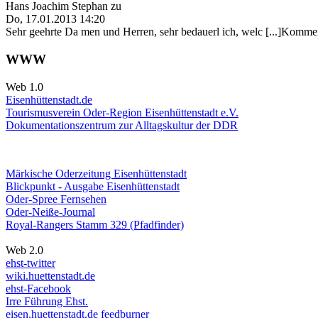
Hans Joachim Stephan
zu
Do, 17.01.2013 14:20
Sehr geehrte Da men und Herren, sehr bedauerl ich, welc [...]Kommen
WWW
Web 1.0
Eisenhüttenstadt.de
Tourismusverein Oder-Region Eisenhüttenstadt e.V.
Dokumentationszentrum
zur Alltagskultur der DDR
Märkische Oderzeitung Eisenhüttenstadt
Blickpunkt - Ausgabe Eisenhüttenstadt
Oder-Spree Fernsehen
Oder-Neiße-Journal
Royal-Rangers Stamm 329 (Pfadfinder)
Web 2.0
ehst-twitter
wiki.huettenstadt.de
ehst-Facebook
Irre Führung Ehst.
eisen.huettenstadt.de feedburner