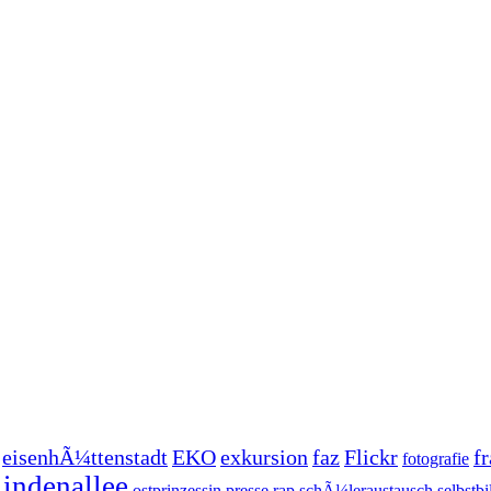
eisenhÃ¼ttenstadt
EKO
exkursion
faz
Flickr
f
fotografie
lindenallee
ostprinzessin
presse
rap
schÃ¼leraustausch
selbstbi