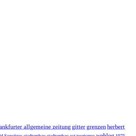
rankfurter allgemeine zeitung
gitter
grenzen
herbert
weblog
ld
Sonstiges
stadtumbau
stadtumbau ost
tourismus
1975