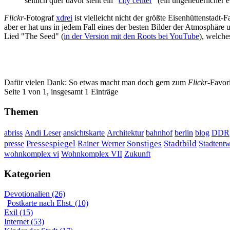
seitlich quer davor steht ein "
city center
" (ein ungeheuerlicher
Flickr
-Fotograf
xdrei
ist vielleicht nicht der größte Eisenhüttenstadt-
aber er hat uns in jedem Fall eines der besten Bilder der Atmosphär
Lied "The Seed" (
in der Version mit den Roots bei YouTube
), welche
Dafür vielen Dank: So etwas macht man doch gern zum
Flickr
-Favor
Seite 1 von 1, insgesamt 1 Einträge
Themen
DDR
abriss
Andi Leser
ansichtskarte
Architektur
bahnhof
berlin
blog
Sonstiges
presse
Pressespiegel
Rainer Werner
Stadtbild
Stadtent
Wohnkomplex VII
wohnkomplex vi
Zukunft
Kategorien
Devotionalien (26)
Postkarte nach Ehst. (10)
Exil (15)
Internet (53)