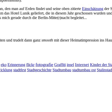
 euphemismus).
Fan, den man auf Erden findet und seine oben zitierte
Einschätzung
der S
e um das Hotel Lunik geliefert, die in diesem Jahr geschossen wurden
s mich gerade durch die Berlin-Mitte(r)nacht begleitet...
iten und trudelt dann ganz
smooth
mit dieser Heimatimpression ins Haup
fotografie
Erinnerung
flickr
Graffiti
Internet
eko
insel
Kinder der St
wicklung
stadtumbau ost
Stalinstad
stadtfest
Stadtgeschichte
Stadtumbau