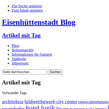
Zur Suche springen
Zum Inhalt springen
Eisenhüttenstadt Blog
Artikel mit Tag
Blog
Beitragsarchiv
Informationen für Autoren
Stadtwiki
Impressum
Artikel mit Tag
Verwandte Tags
architektur
bildwettbewerb
city center
eigenwahrnehmung
hotel lunik
rosendorfer
Image
in eigener sache
Internet