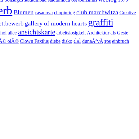
erb
Blumen
club marchwitza
casanova
chopinring
Creative
graffiti
ettbewerb
gallery of modern hearts
ansichtskarte
ohol
allee
arbeitslosigkeit
Architektur als Geste
dsl
fÃ© olÃ©
Clown Faxilus
diebe
disko
dunaÃºvÃ¡ros
einbruch