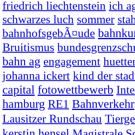
friedrich liechtenstein
ich a
schwarzes luch
sommer
sta
bahnku
bahnhofsgebÃ¤ude
Bruitismus
bundesgrenzsch
bahn ag
engagement
huette
johanna ickert
kind der stad
capital
fotowettbewerb
Inte
hamburg
Bahnverkehr
RE1
Lausitzer Rundschau
Tierg
kerstin hensel
Magistrale
S