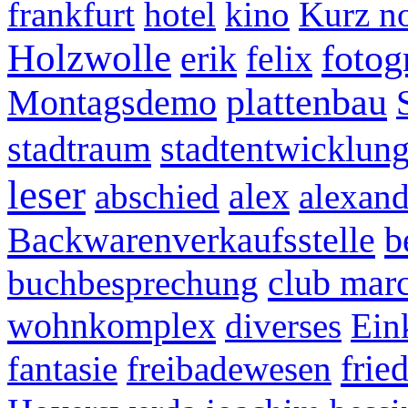
frankfurt
hotel
kino
Kurz no
Holzwolle
fotog
erik
felix
plattenbau
Montagsdemo
stadtraum
stadtentwicklun
leser
alex
abschied
alexand
Backwarenverkaufsstelle
b
club mar
buchbesprechung
wohnkomplex
diverses
Ein
frie
fantasie
freibadewesen