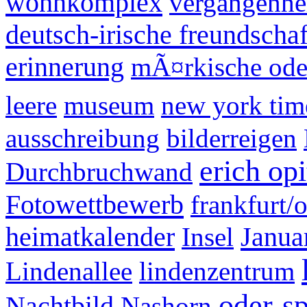
wohnkomplex
vergangenhe
deutsch-irische freundschaf
erinnerung
mÃ¤rkische ode
leere
museum
new york tim
ausschreibung
bilderreigen
erich opi
Durchbruchwand
Fotowettbewerb
frankfurt/
heimatkalender
Janua
Insel
Lindenallee
lindenzentrum
oder-sp
Nachtbild
Nashorn