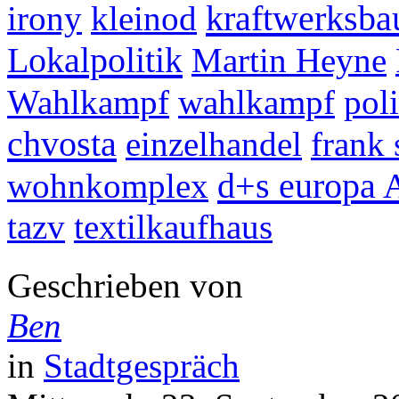
kraftwerksba
irony
kleinod
Lokalpolitik
Martin Heyne
Wahlkampf
wahlkampf
poli
chvosta
einzelhandel
frank 
d+s europa
wohnkomplex
tazv
textilkaufhaus
Geschrieben von
Ben
in
Stadtgespräch