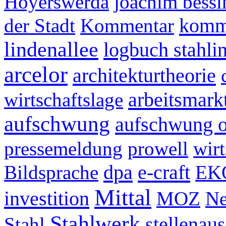
Hoyerswerda
joachim bessi
komm
der Stadt
Kommentar
lindenallee
logbuch stahlin
arcelor
architekturtheorie
arbeitsmarkt
wirtschaftslage
aufschwung
aufschwung o
pressemeldung
prowell
wirt
dpa
e-craft
Bildsprache
EKO
Mittal
investition
MOZ
Ne
Stahlwerk
stellenau
Stahl