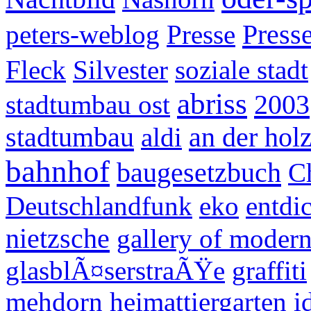
Press
peters-weblog
Presse
Fleck
Silvester
soziale stadt
abriss
2003
stadtumbau ost
stadtumbau
an der hol
aldi
bahnhof
baugesetzbuch
C
Deutschlandfunk
eko
entdi
nietzsche
gallery of modern
glasblÃ¤serstraÃŸe
graffiti
mehdorn
heimattiergarten
i