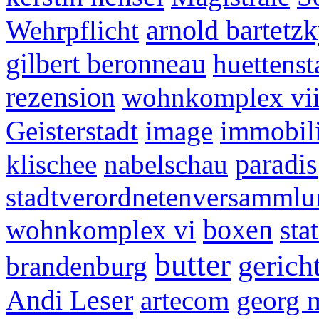
arnold bartetz
Wehrpflicht
gilbert beronneau
huettenst
rezension
wohnkomplex vi
Geisterstadt
image
immobil
paradis
klischee
nabelschau
stadtverordnetenversammlu
boxen
wohnkomplex vi
stat
butter
gericht
brandenburg
Andi Leser
artecom
georg 