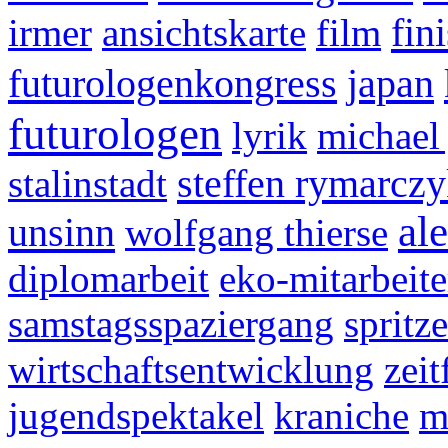
fin
irmer
ansichtskarte
film
futurologenkongress
japan
futurologen
lyrik
michael 
steffen rymarcz
stalinstadt
al
unsinn
wolfgang thierse
diplomarbeit
eko-mitarbeite
samstagsspaziergang
spritze
wirtschaftsentwicklung
zei
jugendspektakel
kraniche
m