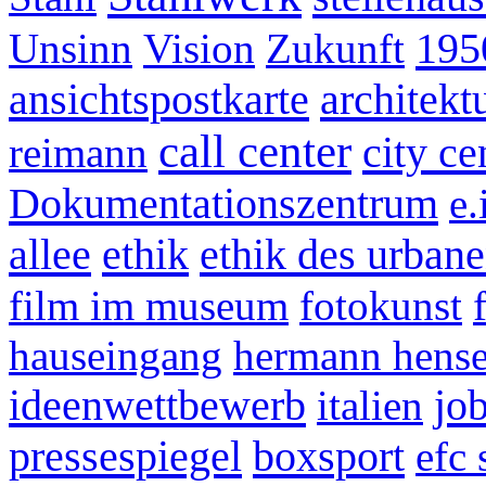
195
Unsinn
Vision
Zukunft
ansichtspostkarte
architek
call center
city ce
reimann
Dokumentationszentrum
e.
allee
ethik
ethik des urban
film im museum
fotokunst
hauseingang
hermann hens
ideenwettbewerb
jo
italien
pressespiegel
boxsport
efc 