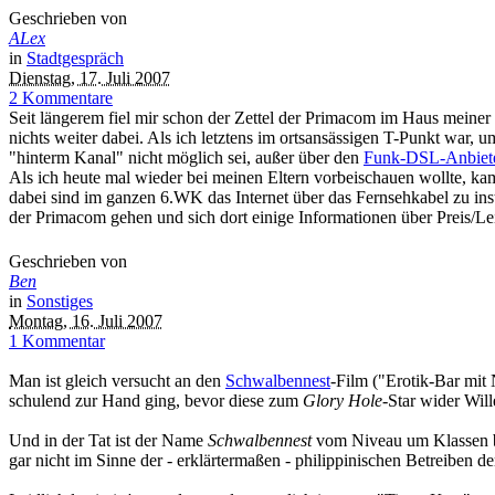
Geschrieben von
ALex
in
Stadtgespräch
Dienstag, 17. Juli 2007
2 Kommentare
Seit längerem fiel mir schon der Zettel der Primacom im Haus meiner E
nichts weiter dabei. Als ich letztens im ortsansässigen T-Punkt war, 
"hinterm Kanal" nicht möglich sei, außer über den
Funk-DSL-Anbiet
Als ich heute mal wieder bei meinen Eltern vorbeischauen wollte, ka
dabei sind im ganzen 6.WK das Internet über das Fernsehkabel zu inst
der Primacom gehen und sich dort einige Informationen über Preis/Le
Geschrieben von
Ben
in
Sonstiges
Montag, 16. Juli 2007
1 Kommentar
Man ist gleich versucht an den
Schwalbennest
-Film ("Erotik-Bar mit 
schulend zur Hand ging, bevor diese zum
Glory Hole
-Star wider Will
Und in der Tat ist der Name
Schwalbennest
vom Niveau um Klassen bes
gar nicht im Sinne der - erklärtermaßen - philippinischen Betreiben d