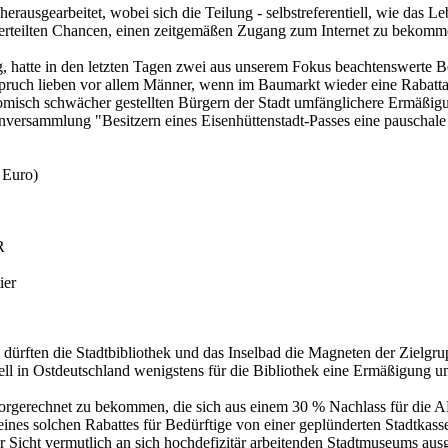
 herausgearbeitet, wobei sich die Teilung - selbstreferentiell, wie das 
 verteilten Chancen, einen zeitgemäßen Zugang zum Internet zu bekom
 hatte in den letzten Tagen zwei aus unserem Fokus beachtenswerte Bei
pruch lieben vor allem Männer, wenn im Baumarkt wieder eine Rabattakti
omisch schwächer gestellten Bürgern der Stadt umfänglichere Ermäßig
nversammlung "Besitzern eines Eisenhüttenstadt-Passes eine pauschal
3 Euro)
R
ier
dürften die Stadtbibliothek und das Inselbad die Magneten der Zielgr
iell in Ostdeutschland wenigstens für die Bibliothek eine Ermäßigung 
 vorgerechnet zu bekommen, die sich aus einem 30 % Nachlass für die A
ines solchen Rabattes für Bedürftige von einer geplünderten Stadtkass
er Sicht vermutlich an sich hochdefizitär arbeitenden Stadtmuseums au