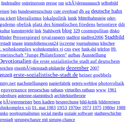
lindenallee
ostprinzessin
presse
rap
schÃ¼leraustausch
selbstbild
deutsche bahn
db ag
eisen
bgs
bundesgrenzschutz
cute overload
liberalismus
lokalpolitik
na ickert
lunik
Mittelbahnsteig
oder-
gsdemo
obelisk
platz des himmlischen friedens
betontiere
ddr
blog
cosmopolitan
kultur
kunstprojekt
link
Stahlwerk
329
disko
Stadtbild
Pressespiegel
dfinder
royal-rangers
stadfest
stadfest2006
iscreme
erstadt
image
immobilienscout24
journalismus
klischee
v. wohnkomplex
cns
ewe
wohnkomplex vi
funk-dsl
telefon
09.
Ausstellung
emeinschaft "Junge Philatelisten"
aufbau
Devotionalien
die erste sozialistische stadt auf deutschem
dezember
zeichen
eisenhÃ¼ttenstadt-philatelie
2007
erste-sozialistische-stadt.de
senzeit
heiner goebbels
nachstellungen
mmy.net
photovoltaik
papierfabrik
peters-weblog
egovernance
presseschau
rathaus
virtuelles rathaus
www
1961
andenburg
antenne-stammtisch
architekturtheorie
ben kaden
g
bÃ¼rgermeister
besprechung
bild-kritik
bilderreigen
ohnkomplex vii
1953
01. mai 1983
1970er
1973
1975
1980er
1988
janko
postjournalismus
social media
soziale software
stadtgeschichte
tenstadt
sprungschanze mit sprung-chance