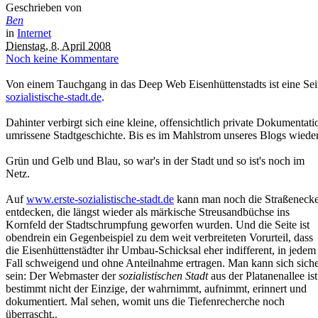
Geschrieben von
Ben
in
Internet
Dienstag, 8. April 2008
Noch keine Kommentare
Von einem Tauchgang in das Deep Web Eisenhüttenstadts ist eine Seite m
sozialistische-stadt.de
.
Dahinter verbirgt sich eine kleine, offensichtlich private Dokument
umrissene Stadtgeschichte. Bis es im Mahlstrom unseres Blogs wieder 
Grün und Gelb und Blau, so war's in der Stadt und so ist's noch im
Netz.
Auf
www.erste-sozialistische-stadt.de
kann man noch die Straßeneck
entdecken, die längst wieder als märkische Streusandbüchse ins
Kornfeld der Stadtschrumpfung geworfen wurden. Und die Seite ist
obendrein ein Gegenbeispiel zu dem weit verbreiteten Vorurteil, dass
die Eisenhüttenstädter ihr Umbau-Schicksal eher indifferent, in jedem
Fall schweigend und ohne Anteilnahme ertragen. Man kann sich sich
sein: Der Webmaster der
sozialistischen Stadt
aus der Platanenallee ist
bestimmt nicht der Einzige, der wahrnimmt, aufnimmt, erinnert und
dokumentiert. Mal sehen, womit uns die Tiefenrecherche noch
überrascht..