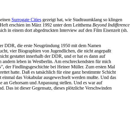
 seinen
Surrogate Cities
gezeigt hat, wie Stadtraumklang so klingen
as Heft erschien im März 1992 unter dem Leitthema
Beyond Indifference
ch in einem dort abgedruckten Interview auf den Film Eisenzeit (sh.
 in der DDR, die erste Neugründung 1950 mit dem Namen
ucht, vier Biographien von Jugendlichen, die nicht angepaßt
icht gestattet innerhalb der DDR, und er hat es dann auf
andern leben in Westberlin. Am erschreckendsten für mich
 V', der Findlingsgeschichte bei Heiner Müller. Zum ersten Mal
rettet hatte. Daß es tatsächlich für eine ganz bestimmte Schicht
 einmal das Vokabular ausgewechselt werden mußte. Und das
 sie an Gehorsam und Anpassung stellen. Und es war auf
nd. Das ist dieser Gegensatz, dieses plötzliche Verschwinden