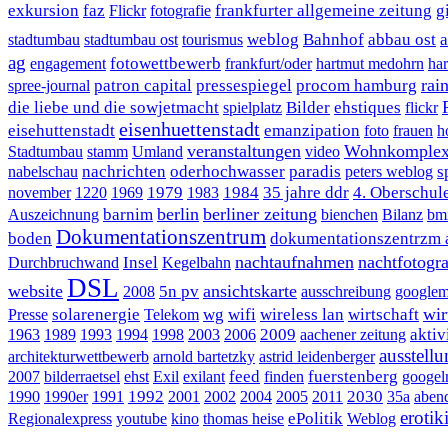
exkursion
faz
frankfurter allgemeine zeitung
g
Flickr
fotografie
weblog
Bahnhof
abbau ost
a
stadtumbau
stadtumbau ost
tourismus
ag
fotowettbewerb
engagement
frankfurt/oder
hartmut medohrn
ha
rai
patron capital
pressespiegel
procom hamburg
spree-journal
die liebe und die sowjetmacht
Bilder
ehstiques
spielplatz
flickr
eisenhuettenstadt
eisehuttenstadt
emanzipation
foto
frauen
h
veranstaltungen
Wohnkomplex
Stadtumbau
stamm
Umland
video
nachrichten
oderhochwasser
paradis
s
nabelschau
peters weblog
1979
1984
35 jahre ddr
4. Oberschul
november
1220
1969
1983
berlin
berliner zeitung
barnim
Auszeichnung
bienchen
Bilanz
bm
Dokumentationszentrum
boden
dokumentationszentrzm al
nachtaufnahmen
nachtfotogra
Insel
Durchbruchwand
Kegelbahn
DSL
website
ansichtskarte
5n pv
2008
ausschreibung
google
wir
solarenergie
wg
wifi
wireless lan
wirtschaft
Presse
Telekom
2009
aktiv
1963
1989
1993
1994
1998
2003
2006
aachener zeitung
ausstell
architekturwettbewerb
arnold bartetzky
astrid leidenberger
feed
fuerstenberg
2007
bilderraetsel
ehst
Exil
exilant
finden
googel
1992
2030
1990
1990er
1991
2001
2002
2004
2005
2011
35a
aben
erotik
ePolitik
Regionalexpress
youtube
kino
thomas heise
Weblog