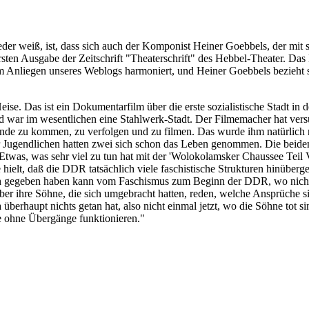
eder weiß, ist, dass sich auch der Komponist Heiner Goebbels, der mit
 ersten Ausgabe der Zeitschrift "Theaterschrift" des Hebbel-Theater. D
em Anliegen unseres Weblogs harmoniert, und Heiner Goebbels bezieht si
eise. Das ist ein Dokumentarfilm über die erste sozialistische Stadt
und war im wesentlichen eine Stahlwerk-Stadt. Der Filmemacher hat vers
ande zu kommen, zu verfolgen und zu filmen. Das wurde ihm natürlich n
ugendlichen hatten zwei sich schon das Leben genommen. Die beiden 
t. Etwas, was sehr viel zu tun hat mit der 'Wolokolamsker Chaussee Teil
hielt, daß die DDR tatsächlich viele faschistische Strukturen hinüberge
ch gegeben haben kann vom Faschismus zum Beginn der DDR, wo nicht
über ihre Söhne, die sich umgebracht hatten, reden, welche Ansprüche
berhaupt nichts getan hat, also nicht einmal jetzt, wo die Söhne tot si
ie ohne Übergänge funktionieren."