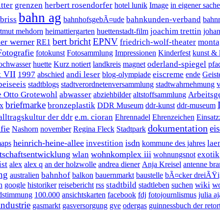
itter
grenzen
herbert rosendorfer
hotel lunik
Image
in eigener sache
bahn ag
briss
bahnkunden-verband
bahnhofsgebÃ¤ude
bahnr
joachim trettin
rtmut mehdorn
heimattiergarten
huettenstadt-film
johan
bert bricht
EPNV
ner werner
friedrich-wolf-theater
monta
RE1
Fotografie
fotokunst
Fotosammlung
Impressionen
Kinderfest
kunst & 
oderland-spiegel
ochwasser
huette
Kurz notiert
landkreis
magnet
pfa
 VII
1997
andi leser
eiscreme
abschied
blog-olympiade
ende
Geist
peiseeis
stadtblogs
stadtverordnetenversammlung
stadtwahrnehmung
e Otto Grotewohl
abwasser
Arbeitsg
abziehbilder
altstoffsammlung
briefmarke
bronzeplastik
x
DDR Museum
ddr-kunst
ddr-museum
ltragskultur der ddr
e.m. cioran
Ehrennadel
Ehrenzeichen
Einsatz
dokumentation
ei
fie
Nashorn
november
Regina Fleck
Stadtpark
heinrich-heine-allee
isdn
investition
lae
maps
kommune des jahres
tschaftsentwicklung
wohnkomplex iii
wlan
exotik
wohnungsnot
ist
alex
alex q
an der holzwolle
andrea diener
Anja Kreisel
antenne br
ung
bahnhof
australien
balkon
bauernmarkt
baustelle
bÃ¤cker dreiÃŸi
stadtbild
wiki
w
n
google
historiker
reisebericht
rss
stadtleben
suchen
dstimmung
100.000
ansichtskarten
facebook
fdj
fotojournlismus
julia a
industrie
gasmarkt
gasversorgung
gve
odergas
guinnessbuch der retor