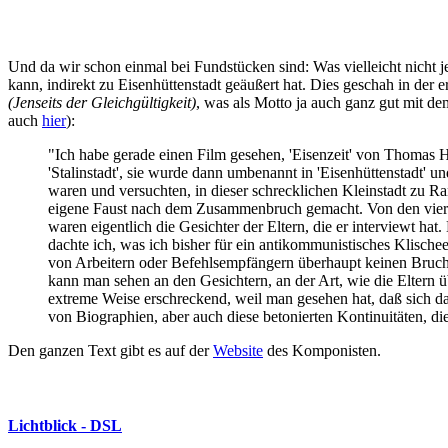
Und da wir schon einmal bei Fundstücken sind: Was vielleicht nicht j
kann, indirekt zu Eisenhüttenstadt geäußert hat. Dies geschah in der
(Jenseits der Gleichgültigkeit)
, was als Motto ja auch ganz gut mit d
auch
hier
):
"Ich habe gerade einen Film gesehen, 'Eisenzeit' von Thomas H
'Stalinstadt', sie wurde dann umbenannt in 'Eisenhüttenstadt' 
waren und versuchten, in dieser schrecklichen Kleinstadt zu R
eigene Faust nach dem Zusammenbruch gemacht. Von den vier J
waren eigentlich die Gesichter der Eltern, die er interviewt ha
dachte ich, was ich bisher für ein antikommunistisches Klischee 
von Arbeitern oder Befehlsempfängern überhaupt keinen Bru
kann man sehen an den Gesichtern, an der Art, wie die Eltern 
extreme Weise erschreckend, weil man gesehen hat, daß sich da ü
von Biographien, aber auch diese betonierten Kontinuitäten, d
Den ganzen Text gibt es auf der
Website
des Komponisten.
Lichtblick - DSL