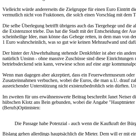
Vielleicht würde andererseits die Zielgruppe für einen Euro Eintritt 
vermutlich nicht von Fraktionen, die solch einen Vorschlag mit dem 
Die selbe Überlegung betrifft übrigens auch das Tiergehege und die
die Existenznot triebe. Das hat die Stadt mit der Entscheidung der Au
scheinheilige Idee, man könne das Gehege retten, in dem man von den 
1 Euro wahrscheinlich, was so gut wie keinen Mehraufwand und dafü
Der hinter der Abwehrhaltung stehende Denkfehler ist aber ein andere
natürlich Unsinn - ohne massive Zuschüsse sind diese Einrichtungen ni
betriebsdeckend sein kann, verwiese schon auf eine arge kommunalpol
Wenn man dagegen aber akzeptiert, dass ein Feuerwehrmuseum oder ein
Zusatzeinnahmen verbuchen, wobei die Euros, die man u.U. drauf zahl
ausreichender Unterstützung nicht existenzbedrohlich sein dürften.
Im zweiten für uns erwähnenswerte Beitrag beschreibt Janet Neiser d
hübschen Klotz ans Bein gebunden, wobei die Angabe "Hauptmieter N
(Berufs)Optimisten:
Die Passage habe Potenzial - auch wenn die Kaufkraft der Bürg
Bislang gehen allerdings hauptsächlich die Mieter. Dem will er mit 