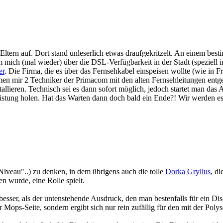
ltern auf. Dort stand unleserlich etwas draufgekritzelt. An einem best
um mich (mal wieder) über die DSL-Verfügbarkeit in der Stadt (speziell
er
. Die Firma, die es über das Fernsehkabel einspeisen wollte (wie in F
men mir 2 Techniker der Primacom mit den alten Fernsehleitungen entg
allieren. Technisch sei es dann sofort möglich, jedoch startet man da
istung holen. Hat das Warten dann doch bald ein Ende?! Wir werden es 
Niveau"..) zu denken, in dem übrigens auch die tolle
Dorka Gryllus
, d
en wurde, eine Rolle spielt.
ser, als der untenstehende Ausdruck, den man bestenfalls für ein Di
er Mops-Seite, sondern ergibt sich nur rein zufällig für den mit der Po