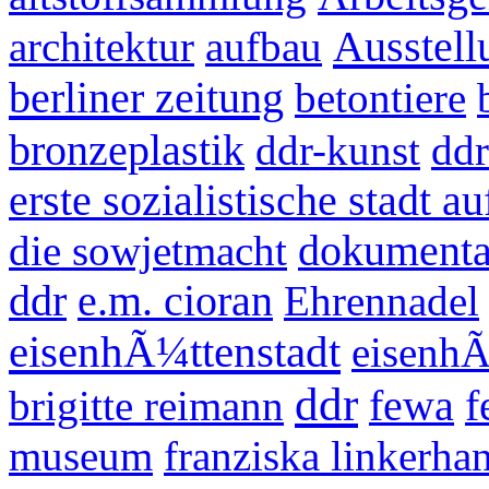
Ausstell
architektur
aufbau
berliner zeitung
betontiere
bronzeplastik
ddr-kunst
dd
erste sozialistische stadt 
die sowjetmacht
dokumentat
ddr
e.m. cioran
Ehrennadel
eisenhÃ¼ttenstadt
eisenhÃ
ddr
brigitte reimann
fewa
f
museum
franziska linkerha