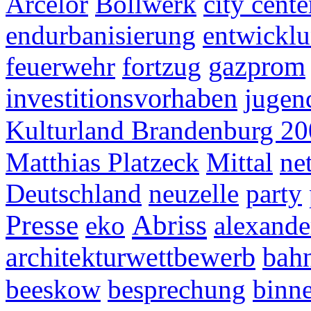
Arcelor
Bollwerk
city cente
endurbanisierung
entwickl
feuerwehr
fortzug
gazprom
investitionsvorhaben
jugen
Kulturland Brandenburg 2
Matthias Platzeck
Mittal
ne
Deutschland
neuzelle
party
Presse
Abriss
eko
alexand
architekturwettbewerb
bah
beeskow
besprechung
binne