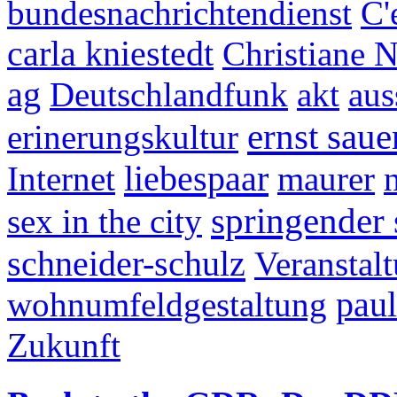
bundesnachrichtendienst
C'
carla kniestedt
Christiane 
ag
Deutschlandfunk
akt
aus
ernst saue
erinerungskultur
liebespaar
Internet
maurer
springender 
sex in the city
schneider-schulz
Veranstal
wohnumfeldgestaltung
paul
Zukunft