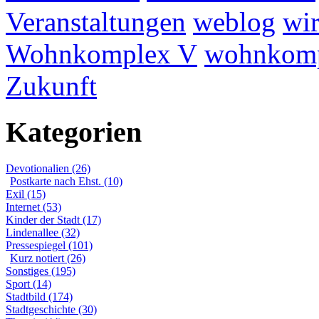
Veranstaltungen
weblog
wir
Wohnkomplex V
wohnkomp
Zukunft
Kategorien
Devotionalien (26)
Postkarte nach Ehst. (10)
Exil (15)
Internet (53)
Kinder der Stadt (17)
Lindenallee (32)
Pressespiegel (101)
Kurz notiert (26)
Sonstiges (195)
Sport (14)
Stadtbild (174)
Stadtgeschichte (30)