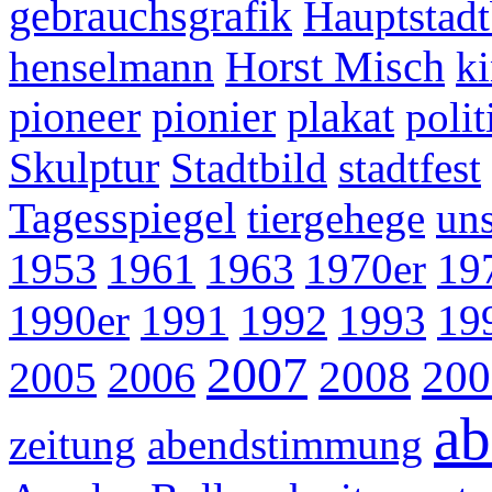
gebrauchsgrafik
Hauptstad
henselmann
Horst Misch
k
pioneer
pionier
plakat
polit
Skulptur
Stadtbild
stadtfest
Tagesspiegel
tiergehege
uns
1953
1961
1963
1970er
19
1990er
1991
1992
1993
19
2007
2008
200
2005
2006
ab
zeitung
abendstimmung