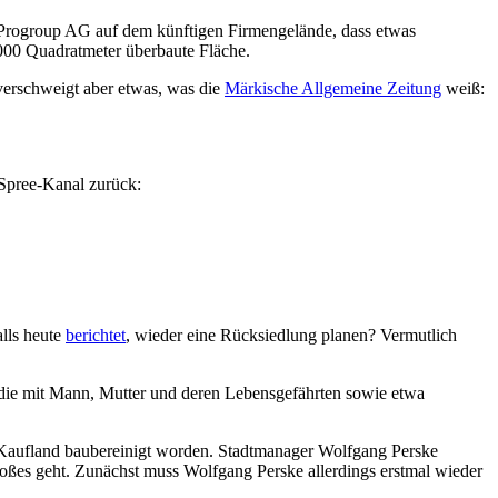
der Progroup AG auf dem künftigen Firmengelände, dass etwas
 000 Quadratmeter überbaute Fläche.
 verschweigt aber etwas, was die
Märkische Allgemeine Zeitung
weiß:
-Spree-Kanal zurück:
lls heute
berichtet
, wieder eine Rücksiedlung planen? Vermutlich
 die mit Mann, Mutter und deren Lebensgefährten sowie etwa
ans Kaufland baubereinigt worden. Stadtmanager Wolfgang Perske
Großes geht. Zunächst muss Wolfgang Perske allerdings erstmal wieder