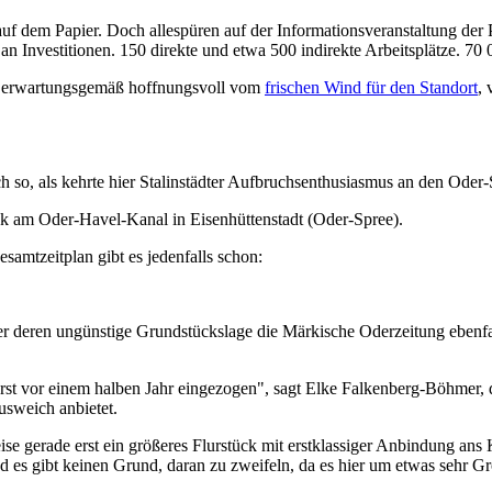
nur auf dem Papier. Doch allespüren auf der Informationsveranstaltung 
n Investitionen. 150 direkte und etwa 500 indirekte Arbeitsplätze. 70
et erwartungsgemäß hoffnungsvoll vom
frischen Wind für den Standort
,
 so, als kehrte hier Stalinstädter Aufbruchsenthusiasmus an den Oder
 am Oder-Havel-Kanal in Eisenhüttenstadt (Oder-Spree).
esamtzeitplan gibt es jedenfalls schon:
r deren ungünstige Grundstückslage die Märkische Oderzeitung ebenfa
rst vor einem halben Jahr eingezogen", sagt Elke Falkenberg-Böhmer,
Ausweich anbietet.
weise gerade erst ein größeres Flurstück mit erstklassiger Anbindung 
nd es gibt keinen Grund, daran zu zweifeln, da es hier um etwas sehr 