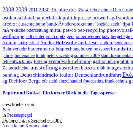
2008
2009
2030
35 jahre ddr
2011
35a
4. Oberschule Otto Grot
spd
ostdeutschland
papierfabrik
politik
presse
prowell
stadte
arcelor
dpa
ausschreibung
bund-lÃ¤nder-programm "soziale stadt"
mittal
pet-co
pet-recycling
photovoltai
mÃ¤rkische oderzeitung
wellpappe
call center
erich opitz
gera
rainer werner
tazv
tiergehege
f
andi leser
fromm
An der Holzwolle
amtsgericht
antidrogenkampa
bauernmarkt
brandstift
Bahnverkehr
besprechung
boxen
boxsport
jahres
lindenallee
lunik
peters-weblog
sommer 2009
stadtdokumentat
Fremdwahrnehmung
fehlentwicklung
fortzug
gastronomie
graffiti
h
ausstellung
australien
baugesetzb
Zeitgeschichte
b.b.s.m. mbh
Dok
Deutschlandradio Kultur
Deutschlandrundfahrt
bahn ag
ag
Diehloer Berge
g
efc stahl
einzelhandel
fotocasting
frank schulz
Papier und Kulisse. Ein kurzer Blick in die Tagesspresse.
Geschrieben von
Ben
in
Pressespiegel
Donnerstag, 6. September 2007
Noch keine Kommentare