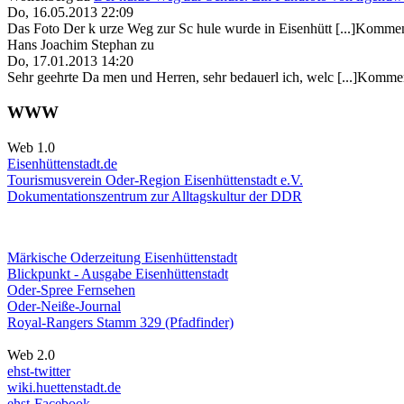
Do, 16.05.2013 22:09
Das Foto Der k urze Weg zur Sc hule wurde in Eisenhütt [...]Kommen
Hans Joachim Stephan
zu
Do, 17.01.2013 14:20
Sehr geehrte Da men und Herren, sehr bedauerl ich, welc [...]Kommen
WWW
Web 1.0
Eisenhüttenstadt.de
Tourismusverein Oder-Region Eisenhüttenstadt e.V.
Dokumentationszentrum
zur Alltagskultur der DDR
Märkische Oderzeitung Eisenhüttenstadt
Blickpunkt - Ausgabe Eisenhüttenstadt
Oder-Spree Fernsehen
Oder-Neiße-Journal
Royal-Rangers Stamm 329 (Pfadfinder)
Web 2.0
ehst-twitter
wiki.huettenstadt.de
ehst-Facebook