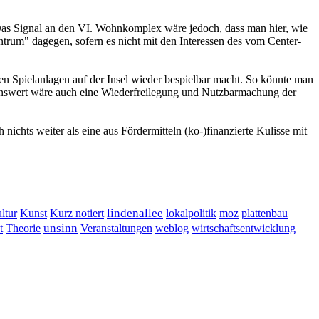
r. Das Signal an den VI. Wohnkomplex wäre jedoch, dass man hier, wie
entrum" dagegen, sofern es nicht mit den Interessen des vom Center-
den Spielanlagen auf der Insel wieder bespielbar macht. So könnte man
üßenswert wäre auch eine Wiederfreilegung und Nutzbarmachung der
nichts weiter als eine aus Fördermitteln (ko-)finanzierte Kulisse mit
lindenallee
ltur
Kunst
Kurz notiert
lokalpolitik
moz
plattenbau
t
unsinn
Veranstaltungen
Theorie
weblog
wirtschaftsentwicklung