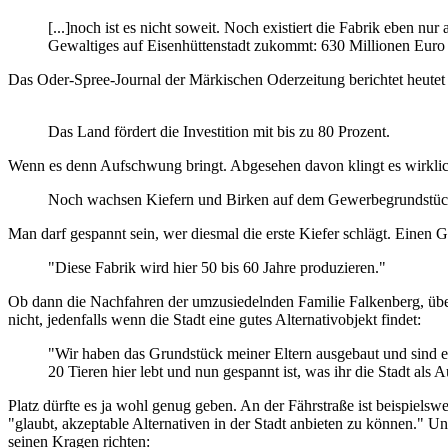
[...]noch ist es nicht soweit. Noch existiert die Fabrik eben 
Gewaltiges auf Eisenhüttenstadt zukommt: 630 Millionen Euro a
Das Oder-Spree-Journal der Märkischen Oderzeitung berichtet heut
Das Land fördert die Investition mit bis zu 80 Prozent.
Wenn es denn Aufschwung bringt. Abgesehen davon klingt es wirklich
Noch wachsen Kiefern und Birken auf dem Gewerbegrundstück
Man darf gespannt sein, wer diesmal die erste Kiefer schlägt. Einen G
"Diese Fabrik wird hier 50 bis 60 Jahre produzieren."
Ob dann die Nachfahren der umzusiedelnden Familie Falkenberg, übe
nicht, jedenfalls wenn die Stadt eine gutes Alternativobjekt findet:
"Wir haben das Grundstück meiner Eltern ausgebaut und sind e
20 Tieren hier lebt und nun gespannt ist, was ihr die Stadt als 
Platz dürfte es ja wohl genug geben. An der Fährstraße ist beispiels
"glaubt, akzeptable Alternativen in der Stadt anbieten zu können." U
seinen Kragen richten: