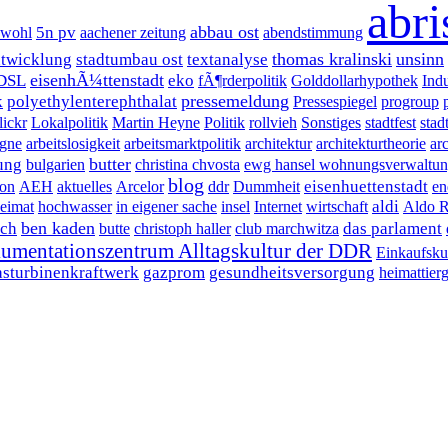
abri
abbau ost
5n pv
ewohl
aachener zeitung
abendstimmung
thomas kralinski
unsinn
ntwicklung
stadtumbau ost
textanalyse
eisenhÃ¼ttenstadt
DSL
eko
fÃ¶rderpolitik
Golddollarhypothek
Indu
pressemeldung
k
polyethylenterephthalat
Pressespiegel
progroup
lickr
Lokalpolitik
Martin Heyne
Politik
rollvieh
Sonstiges
stadtfest
stad
gne
arbeitslosigkeit
arbeitsmarktpolitik
architektur
architekturtheorie
ar
butter
ung
bulgarien
christina chvosta
ewg hansel wohnungsverwaltu
blog
eisenhuettenstadt
ion
AEH
aktuelles
Arcelor
ddr
Dummheit
en
aldi
eimat
hochwasser
in eigener sache
insel
Internet
wirtschaft
Aldo R
ben kaden
uch
das parlament
butte
christoph haller
club marchwitza
umentationszentrum Alltagskultur der DDR
Einkaufsku
asturbinenkraftwerk
gazprom
gesundheitsversorgung
heimattier