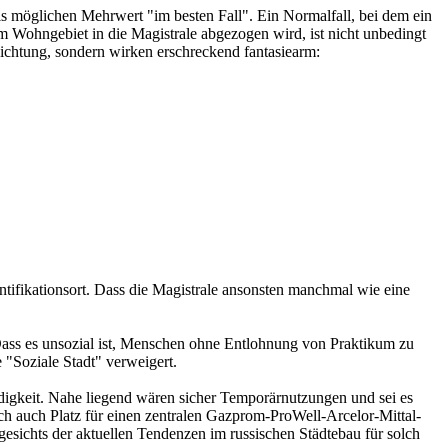
als möglichen Mehrwert "im besten Fall". Ein Normalfall, bei dem ein
m Wohngebiet in die Magistrale abgezogen wird, ist nicht unbedingt
 Richtung, sondern wirken erschreckend fantasiearm:
ntifikationsort. Dass die Magistrale ansonsten manchmal wie eine
. Dass es unsozial ist, Menschen ohne Entlohnung von Praktikum zu
 "Soziale Stadt" verweigert.
endigkeit. Nahe liegend wären sicher Temporärnutzungen und sei es
ch auch Platz für einen zentralen Gazprom-ProWell-Arcelor-Mittal-
gesichts der aktuellen Tendenzen im russischen Städtebau für solch