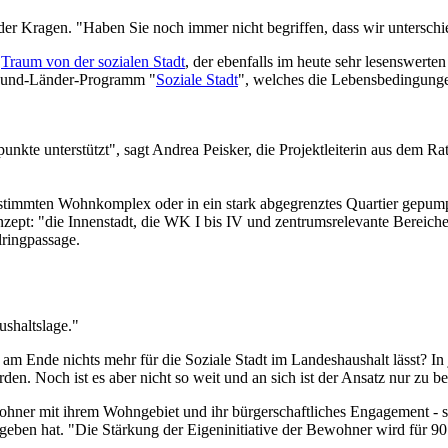
er Kragen. "Haben Sie noch immer nicht begriffen, dass wir unterschi
n
Traum von der sozialen Stadt
, der ebenfalls im heute sehr lesenswerte
m Bund-Länder-Programm "
Soziale Stadt
", welches die Lebensbedingunge
te unterstützt", sagt Andrea Peisker, die Projektleiterin aus dem Rath
timmten Wohnkomplex oder in ein stark abgegrenztes Quartier gepumpt w
nzept: "die Innenstadt, die WK I bis IV und zentrumsrelevante Bereich
lringpassage.
ushaltslage."
rik am Ende nichts mehr für die Soziale Stadt im Landeshaushalt lässt
n. Noch ist es aber nicht so weit und an sich ist der Ansatz nur zu b
ohner mit ihrem Wohngebiet und ihr bürgerschaftliches Engagement - s
geben hat. "Die Stärkung der Eigeninitiative der Bewohner wird für 90 