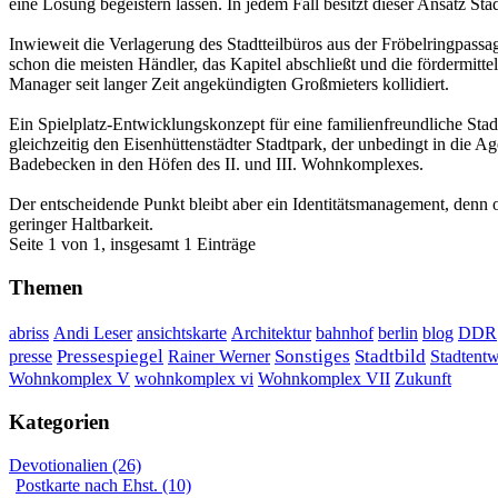
eine Lösung begeistern lassen. In jedem Fall besitzt dieser Ansatz St
Inwieweit die Verlagerung des Stadtteilbüros aus der Fröbelringpassag
schon die meisten Händler, das Kapitel abschließt und die fördermitte
Manager seit langer Zeit angekündigten Großmieters kollidiert.
Ein Spielplatz-Entwicklungskonzept für eine familienfreundliche Stad
gleichzeitig den Eisenhüttenstädter Stadtpark, der unbedingt in die
Badebecken in den Höfen des II. und III. Wohnkomplexes.
Der entscheidende Punkt bleibt aber ein Identitätsmanagement, denn oh
geringer Haltbarkeit.
Seite 1 von 1, insgesamt 1 Einträge
Themen
DDR
abriss
Andi Leser
ansichtskarte
Architektur
bahnhof
berlin
blog
Sonstiges
presse
Pressespiegel
Rainer Werner
Stadtbild
Stadtent
Wohnkomplex VII
Wohnkomplex V
wohnkomplex vi
Zukunft
Kategorien
Devotionalien (26)
Postkarte nach Ehst. (10)