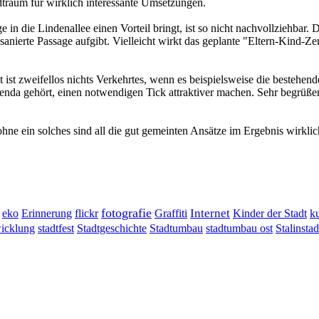
adtraum für wirklich interessante Umsetzungen.
e in die Lindenallee einen Vorteil bringt, ist so nicht nachvollziehba
lsanierte Passage aufgibt. Vielleicht wirkt das geplante "Eltern-Kind-Z
t ist zweifellos nichts Verkehrtes, wenn es beispielsweise die bestehen
 Agenda gehört, einen notwendigen Tick attraktiver machen. Sehr begr
ne ein solches sind all die gut gemeinten Ansätze im Ergebnis wirklich 
fotografie
Erinnerung
flickr
Graffiti
Internet
eko
Kinder der Stadt
ku
wicklung
stadtumbau ost
Stalinstad
stadtfest
Stadtgeschichte
Stadtumbau