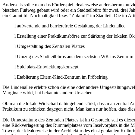
Anderseits sollte man das Förderspiel idealerweise andersherum aufzi
bisschen Fußweg gebaut wird oder ein Stadtteilbüro für zwei, drei J
ein Garant für Nachhaltigkeit bzw. "Zukunft" im Stadtteil. Die im Ar
l aufwertende und barrierefreie Gestaltung der Lindenallee
l Erstellung einer Praktikumsbörse zur Stärkung der lokalen 
l Umgestaltung des Zentralen Platzes
l Umzug des Stadtteilbüros aus dem sechsten WK ins Zentrum
l Spielplatz-Entwicklungskonzept
l Etablierung Eltern-Kind-Zentrum im Fröbelring
Die Lindenallee erlebte schon die eine oder andere Umgestaltungswel
Marginale wirkt, hat bekannte andere Ursachen.
Ob man die lokale Wirtschaft dahingehend stärkt, dass man zentral Ar
Praktikum zu schicken dagegen nicht. Man kann nur hoffen, dass dies 
Die Umgestaltung des Zentralen Platzes ist im Gespräch, seit es dies
eine Rückverlagerung des Rummelplatzes vom Inselvorplatz in die Mit
Tower, der idealerweise in der Architektur des einst geplanten Kultu