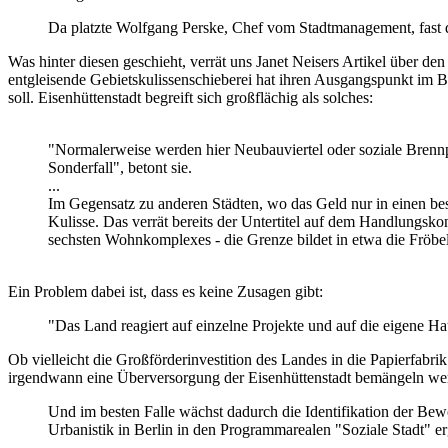
Da platzte Wolfgang Perske, Chef vom Stadtmanagement, fast d
Was hinter diesen geschieht, verrät uns Janet Neisers Artikel über de
entgleisende Gebietskulissenschieberei hat ihren Ausgangspunkt i
soll. Eisenhüttenstadt begreift sich großflächig als solches:
"Normalerweise werden hier Neubauviertel oder soziale Brennpunk
Sonderfall", betont sie.
...
Im Gegensatz zu anderen Städten, wo das Geld nur in einen bes
Kulisse. Das verrät bereits der Untertitel auf dem Handlungsko
sechsten Wohnkomplexes - die Grenze bildet in etwa die Fröbe
Ein Problem dabei ist, dass es keine Zusagen gibt:
"Das Land reagiert auf einzelne Projekte und auf die eigene Ha
Ob vielleicht die Großförderinvestition des Landes in die Papierfab
irgendwann eine Überversorgung der Eisenhüttenstadt bemängeln werde
Und im besten Falle wächst dadurch die Identifikation der Bew
Urbanistik in Berlin in den Programmarealen "Soziale Stadt" er