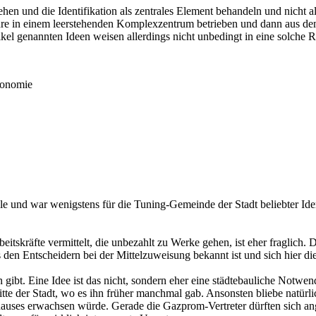
ehen und die Identifikation als zentrales Element behandeln und nicht 
ahre in einem leerstehenden Komplexzentrum betrieben und dann aus de
tikel genannten Ideen weisen allerdings nicht unbedingt in eine solche
Ökonomie
le und war wenigstens für die Tuning-Gemeinde der Stadt beliebter Ide
beitskräfte vermittelt, die unbezahlt zu Werke gehen, ist eher fraglich
den Entscheidern bei der Mittelzuweisung bekannt ist und sich hier die
en gibt. Eine Idee ist das nicht, sondern eher eine städtebauliche Notw
te der Stadt, wo es ihn früher manchmal gab. Ansonsten bliebe natürli
rhauses erwachsen würde. Gerade die Gazprom-Vertreter dürften sich an