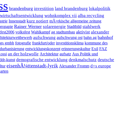
ss
brandenburg
investition
land brandenburg
lokalpolitik
wirtschaftsentwicklung
wohnkomplex vii
alba recycling
kurz notiert
strie
Innenstadt
mÃ¤rkische allgemeine zeitung
Rainer Werner
solarenergie
stahlwerk
propapie
Stadtbild
aktivist
alexander
tfest2006
volksfest
Wahlkampf
ag stadtumbau
bahnhof
aufschwung
chitekturwettbewerb
aufschwung ost
bahn ag
ngs gmbh
fotografie
frankfurt/oder
investitionsklima
kommune des
durbanisierung
entwicklungskonzept
erinnerungskultur
Exil
FAZ
an der holzwolle
ossi
Architektur
aufsatz
Aus Politik und
demografische entwicklung
denkmalschutz
deutsche
ddr-kunst
eisenhÃ¼ttenstadt-lyrik
d+s europe
ltur
Alexander Fromm
garten