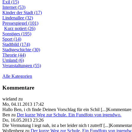
Exil (15)
Internet (53)
Kinder der Stadt (17)
Lindenallee (32)
Pressespiegel (101)
Kurz notiert (26)
Sonstiges (195)
Sport (14)
Stadtbild (174)
Stadtgeschichte (30)
Theorie (44)
Umland (6)
Veranstaltungen (55)
Alle Kategorien
Kommentare
wieland
zu
Mo, 04.11.2013 17:42
Hallo Ben, i ch finde Deinen Vorschlag für ein Schil [...]Kommentare 
Ben
zu
Der kurze Weg zur Schule. Ein Fundfoto von irgendwo.
Do, 16.05.2013 23:26
Die Vermutung l iegt nah, ist a ber leider nich t zutreff [...]Kommentar
Wollenberg
zu
Der kurze Weg zur Schule. Ein Fundfoto von irgendw