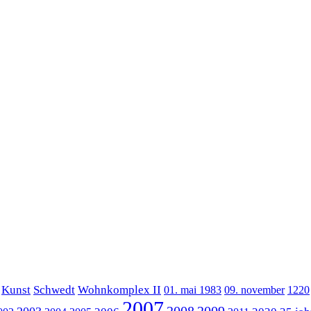
Kunst
Schwedt
Wohnkomplex II
01. mai 1983
09. november
1220
2007