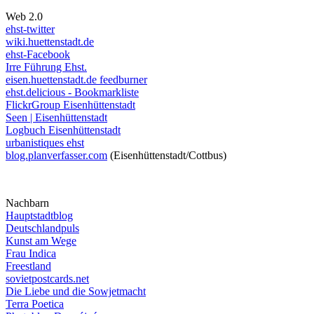
Web 2.0
ehst-twitter
wiki.huettenstadt.de
ehst-Facebook
Irre Führung Ehst.
eisen.huettenstadt.de feedburner
ehst.delicious - Bookmarkliste
FlickrGroup Eisenhüttenstadt
Seen | Eisenhüttenstadt
Logbuch Eisenhüttenstadt
urbanistiques ehst
blog.planverfasser.com
(Eisenhüttenstadt/Cottbus)
Nachbarn
Hauptstadtblog
Deutschlandpuls
Kunst am Wege
Frau Indica
Freestland
sovietpostcards.net
Die Liebe und die Sowjetmacht
Terra Poetica