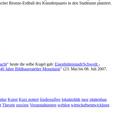
her Bronze-Erdball des Künstlerpaares in den Stadtraum platziert.
acht
" heute die selbe Kugel gab:
Eisenhüttenstadt/Schwedt -
40 Jahre Bildhaueratelier Monplaisir
" (23. Mai bis 08. Juli 2007,
lindenallee
ultur
Kunst
Kurz notiert
lokalpolitik
moz
plattenbau
t
unsinn
Veranstaltungen
Theorie
weblog
wirtschaftsentwicklung