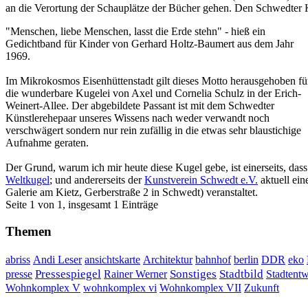
an die Verortung der Schauplätze der Bücher gehen. Den Schwedter Ki
"Menschen, liebe Menschen, lasst die Erde stehn" - hieß ein
Gedichtband für Kinder von Gerhard Holtz-Baumert aus dem Jahr
1969.
Im Mikrokosmos Eisenhüttenstadt gilt dieses Motto herausgehoben fü
die wunderbare Kugelei von Axel und Cornelia Schulz in der Erich-
Weinert-Allee. Der abgebildete Passant ist mit dem Schwedter
Künstlerehepaar unseres Wissens nach weder verwandt noch
verschwägert sondern nur rein zufällig in die etwas sehr blaustichige
Aufnahme geraten.
Der Grund, warum ich mir heute diese Kugel gebe, ist einerseits, das
Weltkugel
; und andererseits der
Kunstverein Schwedt e.V.
aktuell ei
Galerie am Kietz, Gerberstraße 2 in Schwedt) veranstaltet.
Seite 1 von 1, insgesamt 1 Einträge
Themen
DDR
abriss
Andi Leser
ansichtskarte
Architektur
bahnhof
berlin
eko
Sonstiges
presse
Pressespiegel
Rainer Werner
Stadtbild
Stadtent
Wohnkomplex VII
Wohnkomplex V
wohnkomplex vi
Zukunft