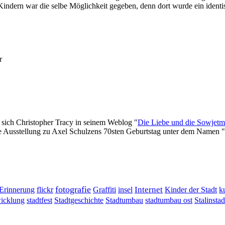
ndern war die selbe Möglichkeit gegeben, denn dort wurde ein identisc
r
s sich Christopher Tracy in seinem Weblog "
Die Liebe und die Sowjetm
ne Ausstellung zu Axel Schulzens 70sten Geburtstag unter dem Namen "
fotografie
Erinnerung
flickr
Graffiti
Internet
insel
Kinder der Stadt
k
wicklung
stadtumbau ost
Stalinstad
stadtfest
Stadtgeschichte
Stadtumbau