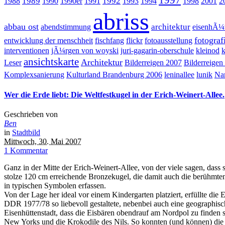
1989
1992
1988
1990
1990er
1991
1993
1994
1998
2001
2
abriss
abbau ost
architektur
abendstimmung
eisenhÃ¼t
fotograf
entwicklung der menschheit
fischfang
flickr
fotoausstellung
interventionen
jÃ¼rgen von woyski
juri-gagarin-oberschule
kleinod
k
ansichtskarte
Architektur
Leser
Bilderreigen 2007
Bilderreigen
Komplexsanierung
Kulturland Brandenburg 2006
leninallee
lunik
Nar
Wer die Erde liebt: Die Weltfestkugel in der Erich-Weinert-Allee.
Geschrieben von
Ben
in
Stadtbild
Mittwoch, 30. Mai 2007
1 Kommentar
Ganz in der Mitte der Erich-Weinert-Allee, von der viele sagen, dass 
stolze 120 cm erreichende Bronzekugel, die damit auch die berühmte
in typischen Symbolen erfassen.
Von der Lage her ideal vor einem Kindergarten platziert, erfüllte di
DDR 1977/78 so liebevoll gestaltete, nebenbei auch eine geographisc
Eisenhüttenstadt, dass die Eisbären obendrauf am Nordpol zu finden
New Yorks und die Krokodile des Nils. So konnten (und können) die