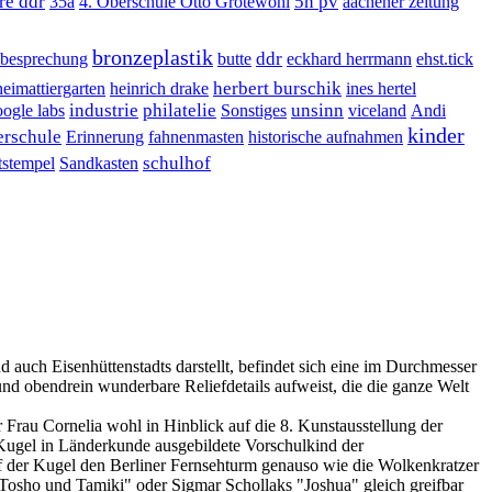
re ddr
5n pv
35a
4. Oberschule Otto Grotewohl
aachener zeitung
bronzeplastik
ddr
besprechung
butte
eckhard herrmann
ehst.tick
herbert burschik
heimattiergarten
heinrich drake
ines hertel
industrie
philatelie
unsinn
oogle labs
Sonstiges
viceland
Andi
kinder
erschule
Erinnerung
fahnenmasten
historische aufnahmen
schulhof
tstempel
Sandkasten
d auch Eisenhüttenstadts darstellt, befindet sich eine im Durchmesser
d obendrein wunderbare Reliefdetails aufweist, die die ganze Welt
r Frau Cornelia wohl in Hinblick auf die 8. Kunstausstellung der
 Kugel in Länderkunde ausgebildete Vorschulkind der
f der Kugel den Berliner Fernsehturm genauso wie die Wolkenkratzer
osho und Tamiki" oder Sigmar Schollaks "Joshua" gleich greifbar