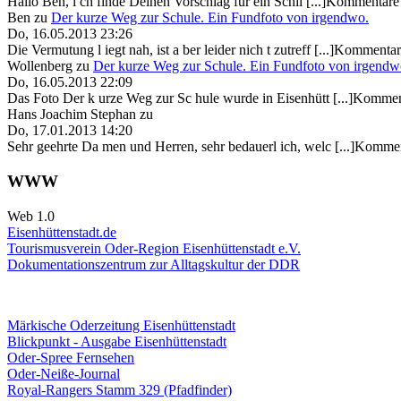
Hallo Ben, i ch finde Deinen Vorschlag für ein Schil [...]Kommentare 
Ben
zu
Der kurze Weg zur Schule. Ein Fundfoto von irgendwo.
Do, 16.05.2013 23:26
Die Vermutung l iegt nah, ist a ber leider nich t zutreff [...]Kommentar
Wollenberg
zu
Der kurze Weg zur Schule. Ein Fundfoto von irgendw
Do, 16.05.2013 22:09
Das Foto Der k urze Weg zur Sc hule wurde in Eisenhütt [...]Kommen
Hans Joachim Stephan
zu
Do, 17.01.2013 14:20
Sehr geehrte Da men und Herren, sehr bedauerl ich, welc [...]Kommen
WWW
Web 1.0
Eisenhüttenstadt.de
Tourismusverein Oder-Region Eisenhüttenstadt e.V.
Dokumentationszentrum
zur Alltagskultur der DDR
Märkische Oderzeitung Eisenhüttenstadt
Blickpunkt - Ausgabe Eisenhüttenstadt
Oder-Spree Fernsehen
Oder-Neiße-Journal
Royal-Rangers Stamm 329 (Pfadfinder)