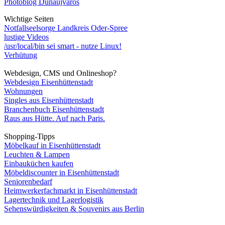
Photoblog Dunaújváros
Wichtige Seiten
Notfallseelsorge Landkreis Oder-Spree
lustige Videos
/usr/local/bin sei smart - nutze Linux!
Verhütung
Webdesign, CMS und Onlineshop?
Webdesign Eisenhüttenstadt
Wohnungen
Singles aus Eisenhüttenstadt
Branchenbuch Eisenhüttenstadt
Raus aus Hütte. Auf nach Paris.
Shopping-Tipps
Möbelkauf in Eisenhüttenstadt
Leuchten & Lampen
Einbauküchen kaufen
Möbeldiscounter in Eisenhüttenstadt
Seniorenbedarf
Heimwerkerfachmarkt in Eisenhüttenstadt
Lagertechnik und Lagerlogistik
Sehenswürdigkeiten & Souvenirs aus Berlin