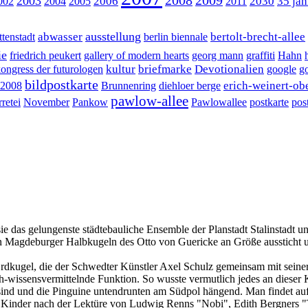
2008
2009
2003
2006
2030
35 jah
002
2004
2005
2011
ausstellung
abwasser
bertolt-brecht-allee
tenstadt
berlin biennale
ie
friedrich peukert
gallery of modern hearts
georg mann
graffiti
Hahn
kultur
briefmarke
Devotionalien
ongress der futurologen
google
g
bildpostkarte
erich-weinert-ob
 2008
Brunnenring
diehloer berge
pawlow-allee
retei
November
Pankow
Pawlowallee
postkarte
pos
sie das gelungenste städtebauliche Ensemble der Planstadt Stalinstadt un
n Magdeburger Halbkugeln des Otto von Guericke an Größe aussticht un
e Erdkugel, die der Schwedter Künstler Axel Schulz gemeinsam mit seine
h-wissensvermittelnde Funktion. So wusste vermutlich jedes an dieser
 sind und die Pinguine untendrunten am Südpol hängend. Man findet au
 Kinder nach der Lektüre von Ludwig Renns "Nobi", Edith Bergners "T