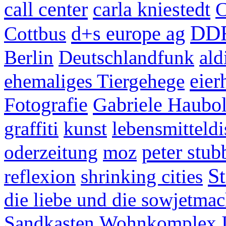
call center
carla kniestedt
C
DD
d+s europe ag
Cottbus
Berlin
Deutschlandfunk
ald
eier
ehemaliges Tiergehege
Fotografie
Gabriele Haubo
graffiti
kunst
lebensmitteldi
peter stub
oderzeitung
moz
St
reflexion
shrinking cities
die liebe und die sowjetmac
Sandkasten
Wohnkomplex I