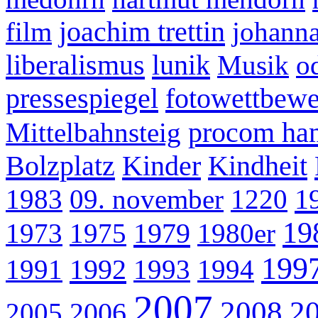
joachim trettin
film
johanna
liberalismus
lunik
Musik
o
pressespiegel
fotowettbew
procom ha
Mittelbahnsteig
Bolzplatz
Kinder
Kindheit
1
1983
09. november
1220
19
1979
1973
1975
1980er
199
1992
1991
1993
1994
2007
2008
2
2006
2005