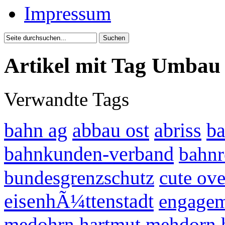
Impressum
Artikel mit Tag Umbau
Verwandte Tags
bahn ag
abbau ost
abriss
b
bahnkunden-verband
bahnr
bundesgrenzschutz
cute ov
eisenhÃ¼ttenstadt
engage
medohrn
hartmut mehdorn