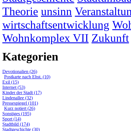
Theorie
unsinn
Veranstaltu
wirtschaftsentwicklung
Woh
Wohnkomplex VII
Zukunft
Kategorien
Devotionalien (26)
Postkarte nach Ehst. (10)
Exil (15)
Internet (53)
Kinder der Stadt (17)
Lindenallee (32)
Pressespiegel (101)
Kurz notiert (26)
Sonstiges (195)
Sport (14)
Stadtbild (174)
Stadtgeschichte (30)