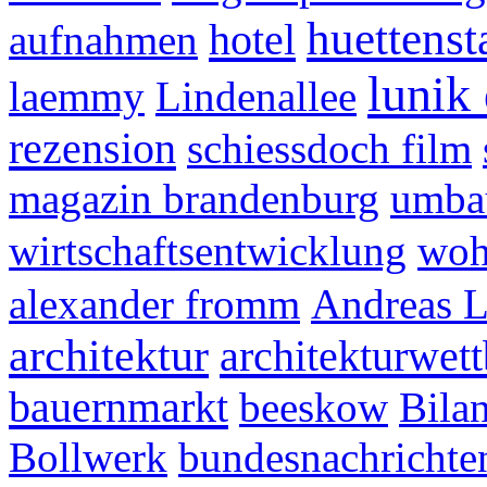
huettenst
hotel
aufnahmen
lunik 
laemmy
Lindenallee
rezension
schiessdoch film
magazin brandenburg
umba
wirtschaftsentwicklung
woh
alexander fromm
Andreas 
architektur
architekturwet
bauernmarkt
beeskow
Bila
Bollwerk
bundesnachrichte