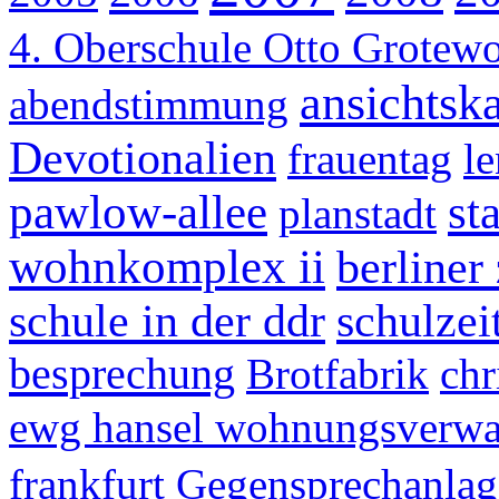
4. Oberschule Otto Grotew
ansichtska
abendstimmung
Devotionalien
frauentag
le
pawlow-allee
st
planstadt
wohnkomplex ii
berliner
schule in der ddr
schulzei
besprechung
Brotfabrik
chr
ewg hansel wohnungsverwa
frankfurt
Gegensprechanlag