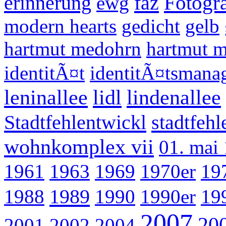
Fotogra
erinnerung
faz
ewg
modern hearts
gedicht
gelb
hartmut medohrn
hartmut 
identitÃ¤t
identitÃ¤tsmana
leninallee
lidl
lindenallee
Stadtfehlentwickl
stadtfeh
wohnkomplex vii
01. mai
1961
1963
1969
1970er
19
1989
1988
1990
1990er
19
2007
20
2001
2002
2004