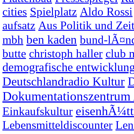
cities
Spielplatz
Aldo Rossi
aufsatz
Aus Politik und Zei
ben kaden
mbh
bund-lÃ¤nd
butte
christoph haller
club 
demografische entwicklun
Deutschlandradio Kultur
D
Dokumentationszentrum 
eisenhÃ¼tt
Einkaufskultur
Lebensmitteldiscounter
Len