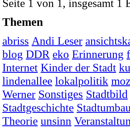
Seite 1 von 1, insgesamt 1 
Themen
abriss
Andi Leser
ansichtsk
blog
DDR
eko
Erinnerung
Internet
Kinder der Stadt
ku
lindenallee
lokalpolitik
mo
Werner
Sonstiges
Stadtbild
Stadtgeschichte
Stadtumba
Theorie
unsinn
Veranstaltu