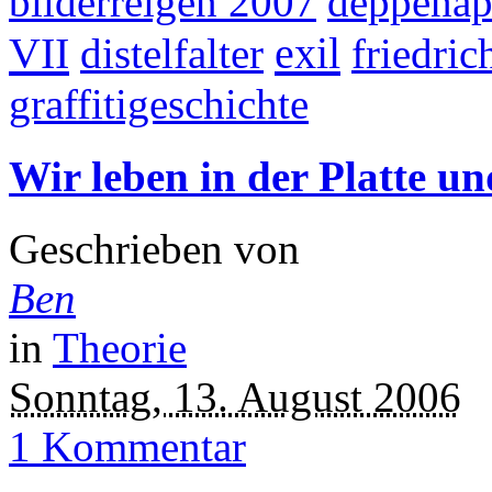
bilderreigen 2007
deppenap
VII
exil
distelfalter
friedric
graffitigeschichte
Wir leben in der Platte un
Geschrieben von
Ben
in
Theorie
Sonntag, 13. August 2006
1 Kommentar