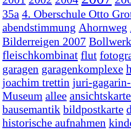
35a
4. Oberschule Otto Gr
abendstimmung
Ahornweg
Bilderreigen 2007
Bollwer
fleischkombinat
flut
fotogr
garagen
garagenkomplexe
joachim trettin
juri-gagarin
ansichtskarte
Museum
allee
bausemantik
bildpostkarte
historische aufnahmen
kind