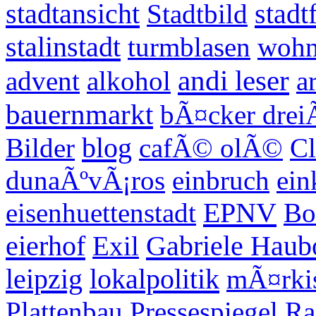
stadtansicht
stadt
Stadtbild
stalinstadt
turmblasen
wohn
andi leser
advent
alkohol
a
bauernmarkt
bÃ¤cker drei
blog
Bilder
cafÃ© olÃ©
Cl
dunaÃºvÃ¡ros
einbruch
ein
EPNV
eisenhuettenstadt
Bo
eierhof
Gabriele Haub
Exil
leipzig
lokalpolitik
mÃ¤rkis
Plattenbau
Pressespiegel
Ra