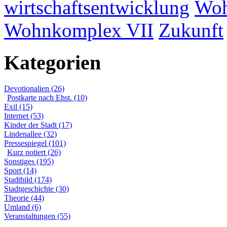
wirtschaftsentwicklung
Woh
Wohnkomplex VII
Zukunft
Kategorien
Devotionalien (26)
Postkarte nach Ehst. (10)
Exil (15)
Internet (53)
Kinder der Stadt (17)
Lindenallee (32)
Pressespiegel (101)
Kurz notiert (26)
Sonstiges (195)
Sport (14)
Stadtbild (174)
Stadtgeschichte (30)
Theorie (44)
Umland (6)
Veranstaltungen (55)