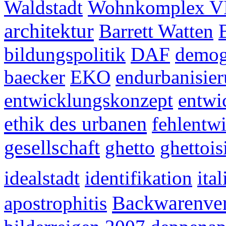
Waldstadt
Wohnkomplex V
architektur
Barrett Watten
bildungspolitik
DAF
demog
baecker
EKO
endurbanisie
entwicklungskonzept
entwi
ethik des urbanen
fehlentw
gesellschaft
ghetto
ghettois
idealstadt
identifikation
ital
Backwarenver
apostrophitis