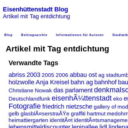
Eisenhüttenstadt Blog
Artikel mit Tag entdichtung
Blog
Beitragsarchiv
Informationen für Autoren
Stadtwik
Artikel mit Tag entdichtung
Verwandte Tags
abriss
2003
abbau ost
2005
2006
ag stadtum
holzwolle
Anja Kreisel
bahn ag
bahnhof
bau
denkmalsc
das parlament
Christiane Nowak
eisenhÃ¼ttenstadt
e
Deutschlandfunk
eko
Fotografie
friedrich nietzsche
gallery of mo
gelb
glasblÃ¤serstraÃŸe
graffiti
hartmut medohr
heimattiergarten
identitÃ¤t
identitÃ¤tsmanageme
lebensmitteldiscounter
leninallee
lidl
lindena