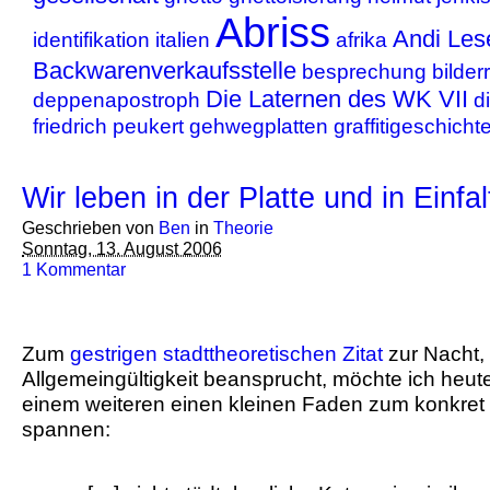
Abriss
Andi Les
identifikation
italien
afrika
Backwarenverkaufsstelle
besprechung
bilder
Die Laternen des WK VII
deppenapostroph
di
friedrich peukert
gehwegplatten
graffitigeschicht
Wir leben in der Platte und in Einfal
Geschrieben von
Ben
in
Theorie
Sonntag, 13. August 2006
1 Kommentar
Zum
gestrigen stadttheoretischen Zitat
zur Nacht,
Allgemeingültigkeit beansprucht, möchte ich heute
einem weiteren einen kleinen Faden zum konkre
spannen: