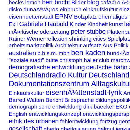
bert bricht
blog
becks lemon
Bilder
cafÃ© olÃ©
disko
dunaÃºvÃ¡ros
einbruch
einkaufskultur
einz
EPNV
eisenhuettenstadt
Bolzplatz
ehemaliges 
Gabriele Haubold
le
Exil
Kinder
Kindheit
kunst
peter stubbe
mÃ¤rkische oderzeitung
Plattenb
Rainer Werner
reflexion
shrinking cities
Spielplat
arbeitsmarktpolitik
Architektur
aufsatz
Aus Politik
ben kaden
australien
b.b.s.m. mbh
bund-lÃ
"soziale stadt"
butte
christoph haller
club marchw
demografische entwicklung
deutsche bahn 
Deutschlandradio Kultur
Deutschland
Dokumentationszentrum Alltagskult
eisenhÃ¼ttenstadt-lyrik
Einkaufskultur
Ar
Barrett Watten
Bericht
Bildsprache
bildungspoliti
demographische entwicklung
dirk baecker
EKO
English
entwicklungskonzept
entwicklungspersp
ethik des urbanen
fehlentwicklung
fortzug
gent
gesellschaft
ghetto
ghettoisierung
helmut jenki