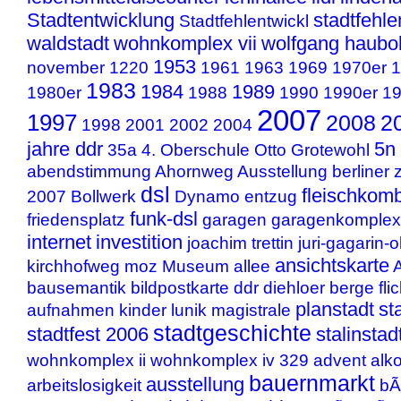
Stadtentwicklung
stadtfehle
Stadtfehlentwickl
waldstadt
wohnkomplex vii
wolfgang haubo
1953
november
1220
1961
1963
1969
1970er
1
1983
1984
1989
1980er
1988
1990
1990er
1
2007
1997
2008
2
1998
2001
2002
2004
jahre ddr
5n
35a
4. Oberschule Otto Grotewohl
abendstimmung
Ahornweg
Ausstellung
berliner 
dsl
fleischkomb
2007
Bollwerk
Dynamo
entzug
funk-dsl
friedensplatz
garagen
garagenkomple
internet
investition
joachim trettin
juri-gagarin-
ansichtskarte
kirchhofweg
moz
Museum
allee
A
bausemantik
bildpostkarte
ddr
diehloer berge
fli
planstadt
st
aufnahmen
kinder
lunik
magistrale
stadtgeschichte
stadtfest 2006
stalinstad
wohnkomplex ii
wohnkomplex iv
329
advent
alk
bauernmarkt
ausstellung
arbeitslosigkeit
bÃ