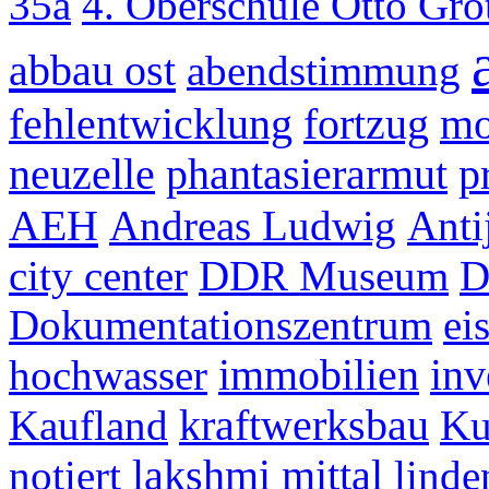
35a
4. Oberschule Otto Gr
abbau ost
abendstimmung
fehlentwicklung
fortzug
m
neuzelle
phantasierarmut
p
AEH
Andreas Ludwig
Anti
city center
DDR Museum
D
Dokumentationszentrum
ei
hochwasser
immobilien
inv
Kaufland
kraftwerksbau
Ku
notiert
lakshmi mittal
linde