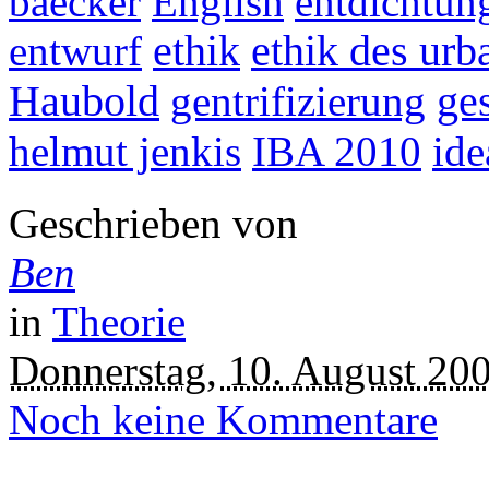
baecker
English
entdichtun
entwurf
ethik
ethik des urb
Haubold
gentrifizierung
ges
helmut jenkis
IBA 2010
ide
Geschrieben von
Ben
in
Theorie
Donnerstag, 10. August 20
Noch keine Kommentare