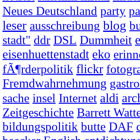
Neues Deutschland
party
p
leser
blog
ausschreibung
b
stadt"
ddr
DSL
Dummheit
eisenhuettenstadt
eko
erinn
flickr
fÃ¶rderpolitik
fotogr
Fremdwahrnehmung
gastr
arc
sache
insel
Internet
aldi
Zeitgeschichte
Barrett Watt
bildungspolitik
butte
DAF