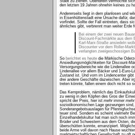
Stadt zu ziehen. Obendrein vermochte sich
den letzten 19 Jahren ohnehin keines zu ha
Andererseits liegt in dem planlosen und w
in Eisenhüttenstadt eine Ursache dafür, 
vorfindet. Sollte der Fall eintreten, dass
ähnliches gibt, verbrennt man weiter Erde 
Bei einem der zwei neuen Bauan
Discount-Fachmärkte aus dem Be
Karl-Marx-Straße ansiedeln woll
Discounter vor dem Roller-Markt
verlangten zweigeschossigen Ba
So
berichtet es heute
die Märkische Oderzei
Ansiedlungsmöglichkeiten für Discount-Mär
Versorgungsbereiche wie die Lindenallee od
Lindenallee vor allem Bäcker und 1-Euro-Lä
Zustand ist. Und vorn im Lindencenter gibt
drei andere Geschäfte dazwischen. Aber ir
treten könnte, fallen einem doch nicht so sc
Das Kernproblem, nämlich das Einkaufskultu
zu wenig in den Köpfen des Gros der Einw
spricht der Preis, hier ist
mehr
immer
mehr
sozioökonomischen Lage gezwungen sind, a
Sonderangebotsauslagen für Pfennigfuchser
teuer sind. Sondern es scheint vielmehr Bes
Einzelhandelskultur hat man sich noch im
Brüder und Schwestern aus dem Osten, die
überschütten konnte, emanzipiert. Möglich
beide Arme voll davon nach Hause wuchten 
marktwirtschaftlichen Gesellschaft zu oft 