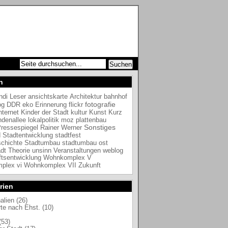
n
ndi Leser
Architektur
ansichtskarte
bahnhof
fotografie
DDR
eko
Erinnerung
flickr
og
nternet
Kinder der Stadt
kultur
Kunst
Kurz
indenallee
lokalpolitik
moz
plattenbau
ressespiegel
Rainer Werner
Sonstiges
d
Stadtentwicklung
stadtfest
schichte
Stadtumbau
stadtumbau ost
adt
Theorie
unsinn
Veranstaltungen
weblog
ftsentwicklung
Wohnkomplex V
plex vi
Wohnkomplex VII
Zukunft
rien
alien (26)
te nach Ehst. (10)
(53)