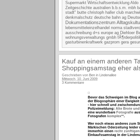
Supermarkt
Wirtschaftsentwicklung
Aldo
australien
b
Zeitgeschichte
b.b.s.m. mbh
stadt"
butte
christoph haller
club marchwi
Deutsc
denkmalschutz
deutsche bahn ag
Dokumentationszentrum Alltagskult
lebensmitteleinzelhandel
norma
stadtver
ausschreibung
d+s europe ag
Diehloer B
wohnungsverwaltungs gmbh
fÃ¶rderpoliti
gasturbinenkraftwerk
gazprom
gera
gesun
Kauf an einem anderen Ta
Shoppingsamstag eher al
Geschrieben von
Ben
in
Lindenallee
Mittwoch, 10. Juni 2009
3 Kommentare
Bevor das Schweigen im Blog al
der Blogosphäre einer Ewigkeit
- hier schnell und zwischendurc
Polizeimeldung:
Alte Brote und
eine wunderbare
Fotografie
aus
Fotografen
komplex**
.
Wer noch etwas anderes zum Sta
Märkischen Oderzeitung leider 
immerhin einen
recht zünftigen
Einkaufssamstag in der Lindena