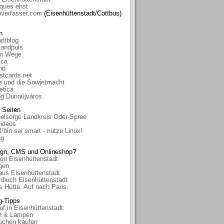
iques ehst
nverfasser.com
(Eisenhüttenstadt/Cottbus)
n
dtblog
landpuls
am Wege
ica
nd
stcards.net
e und die Sowjetmacht
etica
og Dunaújváros
 Seiten
eelsorge Landkreis Oder-Spree
Videos
l/bin sei smart - nutze Linux!
ng
gn, CMS und Onlineshop?
gn Eisenhüttenstadt
gen
aus Eisenhüttenstadt
nbuch Eisenhüttenstadt
 Hütte. Auf nach Paris.
g-Tipps
f in Eisenhüttenstadt
n & Lampen
üchen kaufen