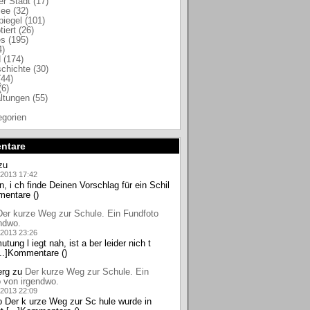
er Stadt (17)
lee (32)
iegel (101)
iert (26)
s (195)
4)
d (174)
chichte (30)
(44)
(6)
ltungen (55)
egorien
ntare
zu
.2013 17:42
n, i ch finde Deinen Vorschlag für ein Schil
mentare ()
Der kurze Weg zur Schule. Ein Fundfoto
ndwo.
.2013 23:26
tung l iegt nah, ist a ber leider nich t
[...]Kommentare ()
erg
zu
Der kurze Weg zur Schule. Ein
 von irgendwo.
.2013 22:09
 Der k urze Weg zur Sc hule wurde in