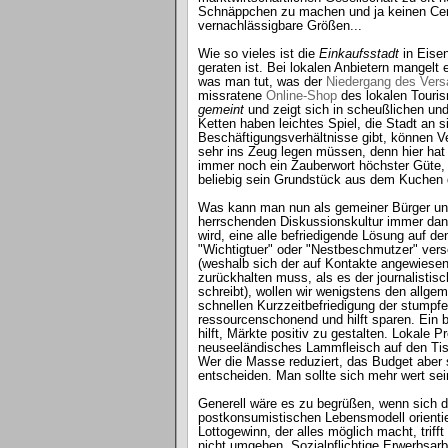
Schnäppchen zu machen und ja keinen Cent 
vernachlässigbare Größen...
Wie so vieles ist die
Einkaufsstadt
in Eisen
geraten ist. Bei lokalen Anbietern mangelt 
was man tut, was der
Niedergang des Vers
missratene
Online-Shop
des lokalen Touris
gemeint
und zeigt sich in scheußlichen u
Ketten haben leichtes Spiel, die Stadt an s
Beschäftigungsverhältnisse gibt, können Ve
sehr ins Zeug legen müssen, denn hier hat 
immer noch ein Zauberwort höchster Güte, 
beliebig sein Grundstück aus dem Kuchen
Was kann man nun als gemeiner Bürger und
herrschenden Diskussionskultur immer dann
wird, eine alle befriedigende Lösung auf 
"Wichtigtuer" oder "Nestbeschmutzer" ver
(weshalb sich der auf Kontakte angewiesene
zurückhalten muss, als es der journalistis
schreibt), wollen wir wenigstens den allgem
schnellen Kurzzeitbefriedigung der stump
ressourcenschonend und hilft sparen. Ei
hilft, Märkte positiv zu gestalten. Lokale P
neuseeländisches Lammfleisch auf den Tisc
Wer die Masse reduziert, das Budget aber s
entscheiden. Man sollte sich mehr wert sein
Generell wäre es zu begrüßen, wenn sich d
postkonsumistischen Lebensmodell orientie
Lottogewinn, der alles möglich macht, trifft
nicht umgehen. Sozialpflichtige Erwerbsarb