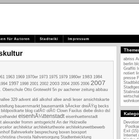
nen für Autoren
Stadtwiki
Impressum
Theme
skultur
abriss
A
berlin
bl
Graffiti
I
l
notiert
1983
1979
1984
961
1963
1969
1970er
1973
1975
1980er
presse
P
2007
Stadtbil
1997
2003
2006
1994
1998
2001
2002
2004
2005
Stadtge
abbau
5n pv
. Oberschule Otto Grotewohl
aachener zeitung
Stalinst
wirtscha
andi leser
ansichtskarte
nallee
aldi
329
advent
alkohol
allee
wohnkom
bauernmarkt
stellung
bausemantik
bÃ¤cker dreiÃŸig
becks
bildpostkarte
blog
dsl
cafÃ© olÃ©
Clown Faxilus
diebe
disko
Katego
eisenhÃ¼ttenstadt
nzelhandel
eisenhuettenstadt
t
alexander fromm
An der Holzwolle
Devotion
amtsgericht
Postkar
arcelor
architektur
architekturtheorie
architekturwettbewerb
Exil (15)
hnhof
Bahnverkehr
besprechung
boxen
boxsport
Internet 
Nahversorgung
Stadtentwicklung
christina chvosta