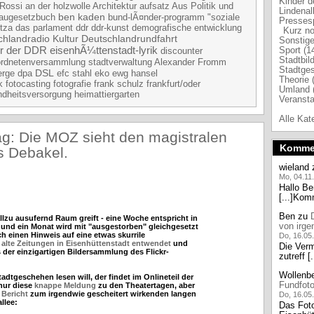
Kinder d
an der holzwolle
 Rossi
Architektur
aufsatz
Aus Politik und
Lindenal
ben kaden
augesetzbuch
bund-lÃ¤nder-programm "soziale
Pressesp
das parlament
ddr
demografische entwicklung
tza
ddr-kunst
Kurz not
hlandradio Kultur
Deutschlandrundfahrt
Sonstige
ur der DDR
eisenhÃ¼ttenstadt-lyrik
Sport (1
discounter
Stadtbil
ordnetenversammlung
stadtverwaltung
Alexander Fromm
Stadtges
DSL
erge
dpa
eko
efc stahl
ewg hansel
Theorie 
fotografie
k
fotocasting
frank schulz
frankfurt/oder
Umland 
dheitsversorgung
heimattiergarten
Veransta
Alle Kat
g: Die MOZ sieht den magistralen
Komme
s Debakel.
wieland
Mo, 04.11
Hallo Be
[...]Kom
Ben
zu
lzu ausufernd Raum greift - eine Woche entspricht in
von irge
 und ein Monat wird mit "ausgestorben" gleichgesetzt
h einen Hinweis auf eine etwas skurrile
Do, 16.05
 alte Zeitungen in Eisenhüttenstadt entwendet
und
Die Vermu
 der einzigartigen Bildersammlung des Flickr-
zutreff 
Wollenb
dtgeschehen lesen will, der findet im Onlineteil der
Fundfoto
nur diese
knappe Meldung
zu den Theatertagen, aber
 Bericht
zum irgendwie gescheitert wirkenden langen
Do, 16.05
llee:
Das Foto