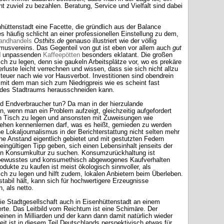
zuviel zu bezahlen. Beratung, Service und Vielfalt sind dabei
hüttenstadt eine Facette, die gründlich aus der Balance
es häufig schlicht an einer professionellen Einstellung zu dem,
andhandels
Osthits.de
genauso illustriert wie der völlig
musvereins. Das Gegenteil von gut ist eben vor allem auch
gut
nd unpassenden
Kaffeepötten
besonders eklatant. Die großen
ich zu legen, denn sie gaukeln Arbeitsplätze vor, wo es prekäre
rluste leicht verrechnen und wissen, dass sie sich nicht allzu
teuer nach wie vor Hausverbot. Investitionen sind obendrein
mit dem man sich zum Niedrigpreis wie es scheint fast
 des Stadtraums herausschneiden kann.
 Endverbraucher tun? Da man in der hierzulande
, wenn man ein Problem aufzeigt, gleichzeitig aufgefordert
den Tisch zu legen und ansonsten mit Zuweisungen wie
sehen kennenlernen darf, was es heißt, gemieden zu werden
 Lokaljournalismus in der Berichterstattung nicht selten mehr
che Anstand eigentlich gebietet und mit gestutzten Federn
eingültigen Tipp geben, sich einen Lebensinhalt jenseits der
fen Konsumkultur zu suchen. Konsumzurückhaltung ist
n bewusstes und konsumethisch abgewogenes Kaufverhalten
rodukte zu kaufen ist meist ökologisch sinnvoller, als
h zu legen und hilft zudem, lokalen Anbietern beim Überleben.
tabil hält, kann sich für hochwertigere Erzeugnisse
, als netto.
ie Stadtgesellschaft auch in Eisenhüttenstadt an einem
rte. Das Leitbild vom Reichtum ist eine Schimäre. Der
 einen in Milliarden und der kann dann damit natürlich wieder
eit ist in diesem Teil Deutschlands perspektivisch etwas für