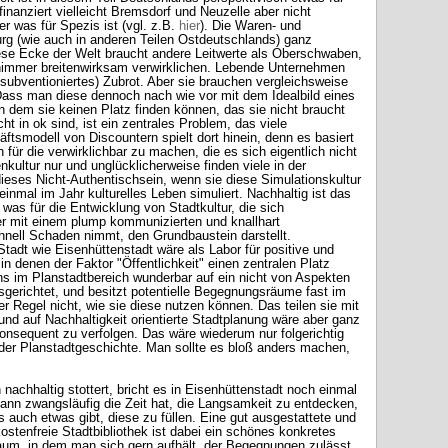
inanziert vielleicht Bremsdorf und Neuzelle aber nicht
r was für Spezis ist (vgl. z.B.
hier
). Die Waren- und
burg (wie auch in anderen Teilen Ostdeutschlands) ganz
iese Ecke der Welt braucht andere Leitwerte als Oberschwaben,
d nimmer breitenwirksam verwirklichen. Lebende Unternehmen
r subventioniertes) Zubrot. Aber sie brauchen vergleichsweise
 Dass man diese dennoch nach wie vor mit dem Idealbild eines
in dem sie keinen Platz finden können, das sie nicht braucht
ht in ok sind, ist ein zentrales Problem, das viele
tsmodell von Discountern spielt dort hinein, denn es basiert
 für die verwirklichbar zu machen, die es sich eigentlich nicht
kultur nur und unglücklicherweise finden viele in der
 dieses Nicht-Authentischsein, wenn sie diese Simulationskultur
einmal im Jahr kulturelles Leben simuliert. Nachhaltig ist das
 was für die Entwicklung von Stadtkultur, die sich
r mit einem plump kommunizierten und knallhart
nell Schaden nimmt, den Grundbaustein darstellt.
Stadt wie Eisenhüttenstadt wäre als Labor für positive und
in denen der Faktor "Öffentlichkeit" einen zentralen Platz
ens im Planstadtbereich wunderbar auf ein nicht von Aspekten
sgerichtet, und besitzt potentielle Begegnungsräume fast im
r Regel nicht, wie sie diese nutzen können. Das teilen sie mit
und auf Nachhaltigkeit orientierte Stadtplanung wäre aber ganz
onsequent zu verfolgen. Das wäre wiederum nur folgerichtig
der Planstadtgeschichte. Man sollte es bloß anders machen,
chhaltig stottert, bricht es in Eisenhüttenstadt noch einmal
nn zwangsläufig die Zeit hat, die Langsamkeit zu entdecken,
es auch etwas gibt, diese zu füllen. Eine gut ausgestattete und
ostenfreie Stadtbibliothek ist dabei ein schönes konkretes
aum, in dem man sich gern aufhält, der Begegnungen zulässt,