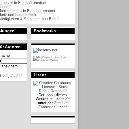
counter in Eisenhüttenstadt
bedarf
erfachmarkt in Eisenhüttenstadt
hnik und Lagerlogistik
rdigkeiten & Souvenirs aus Berlin
hlungen
Bookmarks
für Autoren
rname
t
 speichern
Lizenz
t vergessen?
Der Inhalt dieses
Werkes ist lizensiert
unter der
Creative
Commons Lizenz