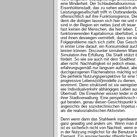
eine Minderheit. Der Schlaubetaltourismus f
Eisenhüttenstadt, das zu sehen wirklich ehe
Leistungsgesellschaft trifft in Ostbranden
offensichtlich auf ihre Funktionsgrenze. D
denn die dortigen lassen sich hier nie un
sind in der Region ein nettes (und oft teue
fast keinen der Menschen, die hier leben.
funktionierenden Kapitalismus überfüttert, 
und ihnen deswegen vermittelt, dass sie nic
Folgeprobleme nach sich zieht. Das Geschäf
in erster Linie darauf, ein Konsumideal auch
leisten können. Discounter simulieren Waren
Simulation ihre Erfüllung. Die Stadt stützt
fördert. So wie sie auch mit dem Stadtfest 
aber nicht. Nachhaltigkeit ist jedoch etwas,
erfahrungsgemäß nur langsam aufbaut, abe
durchgezogenen Flächenabriss mächtig sch
Die perfekte Nutzungsperspektive für eine 
progressive Lebens(stil)modelle zu dienen, 
einnimmt. Denn strukturell ist sie wenigst
wie Individualverkehr abhängiges Leben au
Übermaß. Die Einwohner wissen leider in de
ihrer Stadtverwaltung. Eine perspektivisch 
gut beraten, genau diesen Gesichtspunkt k
angesichts des soziotechnischen Impetus 
als die realsozialistischen Aktivisten.
Denn wenn dann das Stahlwerk irgendwann na
ganz gewaltig und anders um. Wenn man da
ist es sicherlich nicht von Nachteil, wenn 
in der Nutzung möglichst für die Benutzer k
Element. Ein ansprechender öffentlicher R