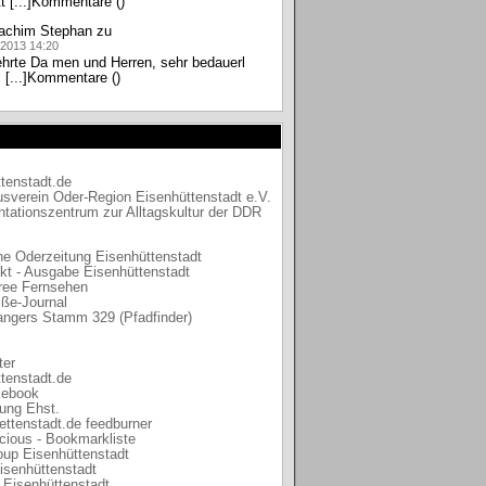
t [...]Kommentare ()
achim Stephan
zu
.2013 14:20
hrte Da men und Herren, sehr bedauerl
c [...]Kommentare ()
tenstadt.de
sverein Oder-Region Eisenhüttenstadt e.V.
tationszentrum
zur Alltagskultur der DDR
e Oderzeitung Eisenhüttenstadt
kt - Ausgabe Eisenhüttenstadt
ree Fernsehen
ße-Journal
angers Stamm 329 (Pfadfinder)
ter
ttenstadt.de
cebook
rung Ehst.
ettenstadt.de feedburner
icious - Bookmarkliste
oup Eisenhüttenstadt
isenhüttenstadt
 Eisenhüttenstadt