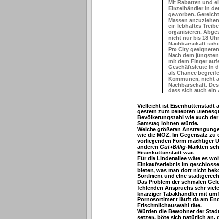
Mit Rabatten und e
Einzelhändler in de
geworben. Gereicht 
Massen anzuziehen
ein lebhaftes Treib
organisieren. Abge
nicht nur bis 18 Uhr
Nachbarschaft schon
Pro City geeignete
Nach dem jüngsten M
mit dem Finger aufe
Geschäftsleute in 
als Chance begreife
Kommunen, nicht au
Nachbarschaft. De
dass sich auch ein 
Vielleicht ist Eisenhüttenstadt 
gestern zum beliebten Diebesgu
Bevölkerungszahl wie auch der K
Samstag lohnen würde.
Welche größeren Anstrengunge
wie die MOZ. Im Gegensatz zu di
vorliegenden Form mächtiger U
anderen
Gut+Billig
-Märkten sch
Eisenhüttenstadt war.
Für die Lindenallee wäre es wo
Einkaufserlebnis im geschloss
bieten, was man dort nicht bek
Sortiment und eine stadtgerecht
Das Problem der schmalen Geld
fehlenden Anspruchs sehr viele 
knarziger Tabakhändler mit um
Pornosortiment läuft da am Ende
Frischmilchauswahl täte.
Würden die Bewohner der Stadt
setzen, böte sich natürlich an