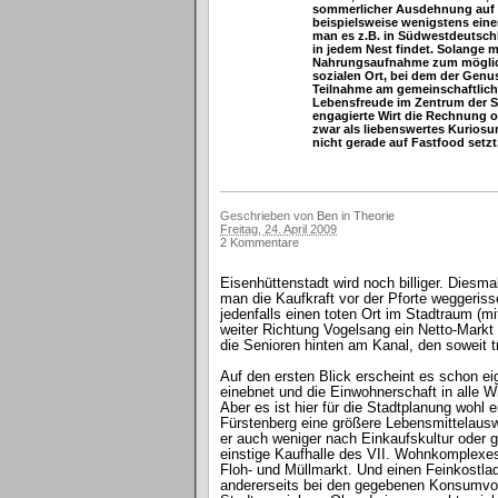
sommerlicher Ausdehnung auf di
beispielsweise wenigstens eine
man es z.B. in Südwestdeutschl
in jedem Nest findet. Solange m
Nahrungsaufnahme zum möglichs
sozialen Ort, bei dem der Genus
Teilnahme am gemeinschaftlic
Lebensfreude im Zentrum der S
engagierte Wirt die Rechnung
zwar als liebenswertes Kurios
nicht gerade auf Fastfood setzt
Geschrieben von
Ben
in
Theorie
Freitag, 24. April 2009
2 Kommentare
Eisenhüttenstadt wird noch billiger. Dies
man die Kaufkraft vor der Pforte weggeriss
jedenfalls einen toten Ort im Stadtraum (m
weiter Richtung Vogelsang ein Netto-Markt a
die Senioren hinten am Kanal, den soweit tr
Auf den ersten Blick erscheint es schon ei
einebnet und die Einwohnerschaft in alle W
Aber es ist hier für die Stadtplanung wohl
Fürstenberg eine größere Lebensmittelauswah
er auch weniger nach Einkaufskultur oder
einstige Kaufhalle des VII. Wohnkomplexes
Floh- und Müllmarkt. Und einen Feinkostla
andererseits bei den gegebenen Konsumvor