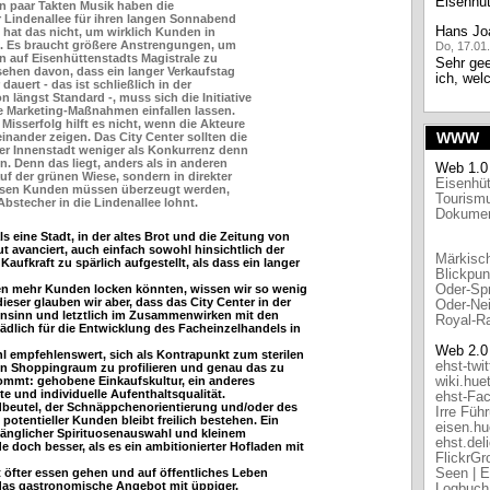
Eisenhüt
in paar Takten Musik haben die
r Lindenallee für ihren langen Sonnabend
Hans Jo
hat das nicht, um wirklich Kunden in
. Es braucht größere Anstrengungen, um
Do, 17.01
en auf Eisenhüttenstadts Magistrale zu
Sehr gee
sehen davon, dass ein langer Verkaufstag
ich, wel
 dauert - das ist schließlich in der
 längst Standard -, muss sich die Initiative
re Marketing-Maßnahmen einfallen lassen.
isserfolg hilft es nicht, wenn die Akteure
WWW
inander zeigen. Das City Center sollten die
der Innenstadt weniger als Konkurrenz denn
n. Denn das liegt, anders als in anderen
Web 1.0
f der grünen Wiese, sondern in direkter
Eisenhüt
ssen Kunden müssen überzeugt werden,
Tourismu
Abstecher in die Lindenallee lohnt.
Dokumen
als eine Stadt, in der altes Brot und die Zeitung von
t avanciert, auch einfach sowohl hinsichtlich der
Märkisch
aufkraft zu spärlich aufgestellt, als dass ein langer
Blickpun
Oder-Sp
n mehr Kunden locken könnten, wissen wir so wenig
eser glauben wir aber, dass das City Center in der
Oder-Nei
nsinn und letztlich im Zusammenwirken mit den
Royal-R
ädlich für die Entwicklung des Facheinzelhandels in
Web 2.0
hl empfehlenswert, sich als Kontrapunkt zum sterilen
ehst-twit
en Shoppingraum zu profilieren und genau das zu
wiki.hue
ommt: gehobene Einkaufskultur, ein anderes
e und individuelle Aufenthaltsqualität.
ehst-Fa
beutel, der Schnäppchenorientierung und/oder des
Irre Füh
potentieller Kunden bleibt freilich bestehen. Ein
eisen.hu
fänglicher Spirituosenauswahl und kleinem
ehst.del
 doch besser, als es ein ambitionierter Hofladen mit
FlickrGr
Seen | E
 öfter essen gehen und auf öffentliches Leben
, das gastronomische Angebot mit üppiger,
Logbuch