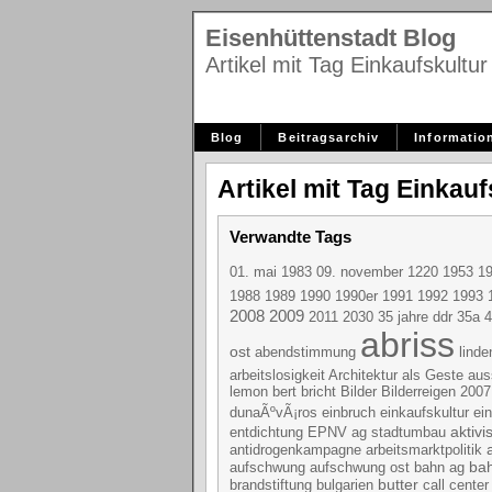
Eisenhüttenstadt Blog
Artikel mit Tag Einkaufskultur
Blog
Beitragsarchiv
Informatio
Artikel mit Tag Einkauf
Verwandte Tags
1953
01. mai 1983
09. november
1220
1
1989
1992
1988
1990
1990er
1991
1993
2008
2009
2030
35 jahre ddr
2011
35a
4
abriss
ost
linde
abendstimmung
aus
arbeitslosigkeit
Architektur als Geste
bert bricht
lemon
Bilder
Bilderreigen 2007
dunaÃºvÃ¡ros
einbruch
einkaufskultur
ei
aktivis
EPNV
entdichtung
ag stadtumbau
antidrogenkampagne
arbeitsmarktpolitik
ba
aufschwung
aufschwung ost
bahn ag
butter
brandstiftung
call center
bulgarien