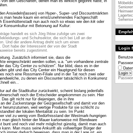
 von den Geschäften, denen man es wirklich gegönnt hätte, in
Möbeldis
lten.
Senioren
Heimwerk
ilden Ansiedeln(lassen) von Hyper-, Super- und Discountmärkten
Lagertec
dass man heute kaum ein ernstzunehmendes Fachgeschäft
Sehenswü
 sich Eisenhüttenstadt nun auch noch so etwas wie den
kik
oder
für Konsumkultur mit Betonung auf Kultur:
Empfe
träge handelt es sich Jörg Ihlow zufolge um zwei
kleidungs- und Schuhsektor, die sich bei Lidl an der
en. Und der andere Antrag dreht sich um einen
. Dort habe der Interessent der von der Stadt
Login 
uweise bereits zugestimmt.
Benutze
tung. Zusätzlich informiert sie, dass die
kte eingeschränkt werden sollen, u.a. "um vorhandene zentrale
Passwor
er das City Center zu schützen". Nur blöd, dass es in der
Daten
den gibt und das City Center ein Hauptgrund für diesen
 es noch eine Rossmann-Filiale und in der Tat noch zwei oder
Passwor
gendwelche, zu denen ein Discounter tatsächlich in Konkurrenz
hnell ein...
r auf die Stadtkultur zurückwirkt, scheint bislang jedenfalls
ohnerschaft noch der Entscheider angekommen zu sein. Hier
. Das gilt nicht nur für diejenigen, die in ihre
n der Zuckerstange der Geizgesellschaft und damit vor den
 herumzuturnen, weil wertige Produkte für sie schlicht zu
tandteil der lokalen Mentalität zu sein. Im Punkt
mer viel zu wenig vom Bedürfnisstand der Westmark-hungrigen
 man gleich hinter der Mauer kartonweise mit Blendware
st bunt und noch viel mehr möglichst günstig, damit man auch
kann. Man muss seine Ankunft als vollwertiger Bürger der
noch immer dadurch beweisen, dass man in der Lage ist, ein