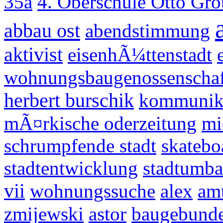
35a
4. Oberschule Otto Gr
abbau ost
abendstimmung
aktivist
eisenhÃ¼ttenstadt
wohnungsbaugenossenschaf
herbert burschik
kommunik
mÃ¤rkische oderzeitung
mi
schrumpfende stadt
skatebo
stadtentwicklung
stadtumba
vii
wohnungssuche
alex
amt
zmijewski
astor
baugebunde