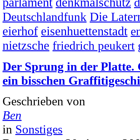
parlament
denkmalschutz
d
Deutschlandfunk
Die Late
eierhof
eisenhuettenstadt
e
nietzsche
friedrich peukert
Der Sprung in der Platte
ein bisschen Graffitigesch
Geschrieben von
Ben
in
Sonstiges