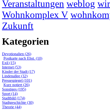
Veranstaltungen
weblog
wir
Wohnkomplex V
wohnkomp
Zukunft
Kategorien
Devotionalien (26)
Postkarte nach Ehst. (10)
Exil (15)
Internet (53)
Kinder der Stadt (17)
Lindenallee (32)
Pressespiegel (101)
Kurz notiert (26)
Sonstiges (195)
Sport (14)
Stadtbild (174)
Stadtgeschichte (30)
Theorie (44)