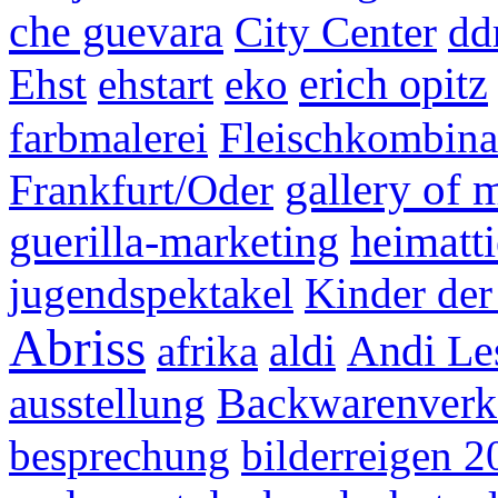
che guevara
City Center
dd
erich opitz
Ehst
ehstart
eko
farbmalerei
Fleischkombina
gallery of 
Frankfurt/Oder
guerilla-marketing
heimatti
jugendspektakel
Kinder der
Abriss
afrika
aldi
Andi Le
ausstellung
Backwarenverka
besprechung
bilderreigen 2