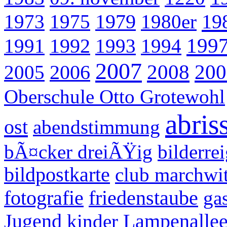
19
1973
1975
1979
1980er
199
1991
1992
1993
1994
2007
2008
200
2005
2006
Oberschule Otto Grotewohl
abris
ost
abendstimmung
bÃ¤cker dreiÃŸig
bilderre
bildpostkarte
club marchwi
fotografie
friedenstaube
ga
Jugend
kinder
Lampenalle