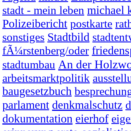
stadt - mein leben
michael 
Polizeibericht
postkarte
rat
sonstiges
Stadtbild
stadten
fÃ¼rstenberg/oder
friedens
An der Holzwo
stadtumbau
arbeitsmarktpolitik
ausstell
baugesetzbuch
besprechun
denkmalschutz
parlament
d
dokumentation
eierhof
eig