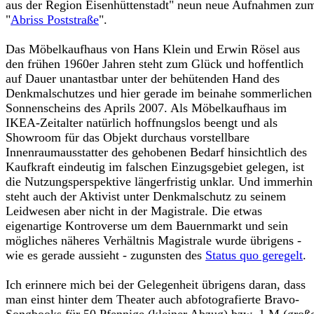
aus der Region Eisenhüttenstadt" neun neue Aufnahmen zu
"
Abriss Poststraße
".
Das Möbelkaufhaus von Hans Klein und Erwin Rösel aus
den frühen 1960er Jahren steht zum Glück und hoffentlich
auf Dauer unantastbar unter der behütenden Hand des
Denkmalschutzes und hier gerade im beinahe sommerlichen
Sonnenscheins des Aprils 2007. Als Möbelkaufhaus im
IKEA-Zeitalter natürlich hoffnungslos beengt und als
Showroom für das Objekt durchaus vorstellbare
Innenraumausstatter des gehobenen Bedarf hinsichtlich des
Kaufkraft eindeutig im falschen Einzugsgebiet gelegen, ist
die Nutzungsperspektive längerfristig unklar. Und immerhin
steht auch der Aktivist unter Denkmalschutz zu seinem
Leidwesen aber nicht in der Magistrale. Die etwas
eigenartige Kontroverse um dem Bauernmarkt und sein
mögliches näheres Verhältnis Magistrale wurde übrigens -
wie es gerade aussieht - zugunsten des
Status quo geregelt
.
Ich erinnere mich bei der Gelegenheit übrigens daran, dass
man einst hinter dem Theater auch abfotografierte Bravo-
Songbooks für 50 Pfennige (kleiner Abzug) bzw. 1 M (groß