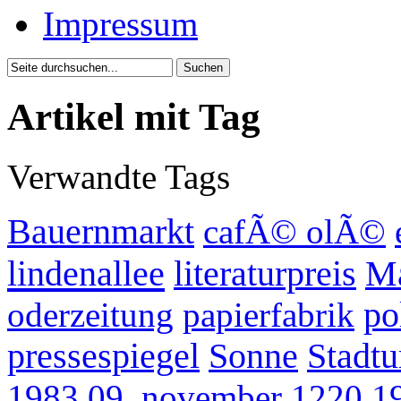
Impressum
Artikel mit Tag
Verwandte Tags
Bauernmarkt
cafÃ© olÃ©
lindenallee
literaturpreis
Ma
oderzeitung
papierfabrik
po
pressespiegel
Sonne
Stadt
1983
09. november
1220
1