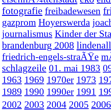
fotografie
freibadewesen
fr
gazprom
Hoyerswerda
joac
journalismus
Kinder der St
lindenal
brandenburg 2008
friedrich-engels-straÃŸe
m
schlagzeile
01. mai 1983
0
1963
1969
1970er
1973
19
1989
1990
1990er
1991
19
2003
2002
2004
2005
2006