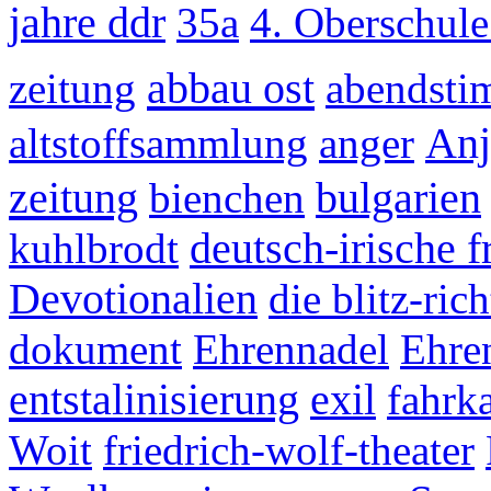
jahre ddr
35a
4. Oberschul
abbau ost
zeitung
abendst
altstoffsammlung
anger
Anj
zeitung
bienchen
bulgarien
kuhlbrodt
deutsch-irische 
Devotionalien
die blitz-rich
dokument
Ehrennadel
Ehre
entstalinisierung
exil
fahrka
Woit
friedrich-wolf-theater