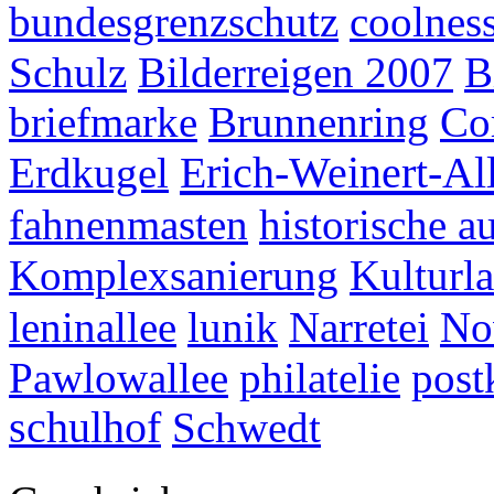
bundesgrenzschutz
coolnes
Schulz
Bilderreigen 2007
B
briefmarke
Brunnenring
Co
Erich-Weinert-Al
Erdkugel
fahnenmasten
historische 
Komplexsanierung
Kulturl
leninallee
lunik
Narretei
No
Pawlowallee
philatelie
post
schulhof
Schwedt