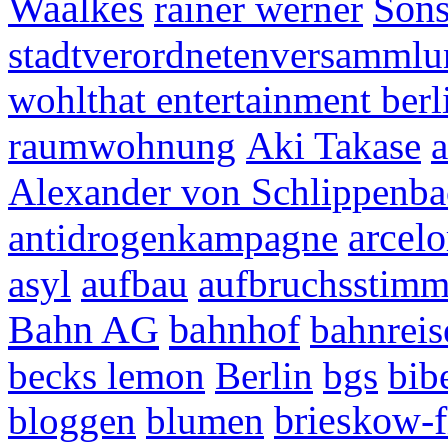
Waalkes
rainer werner
Sons
stadtverordnetenversammlu
wohlthat entertainment berl
raumwohnung
Aki Takase
a
Alexander von Schlippenba
antidrogenkampagne
arcelo
asyl
aufbau
aufbruchsstim
Bahn AG
bahnhof
bahnreis
becks lemon
Berlin
bgs
bibe
bloggen
blumen
brieskow-