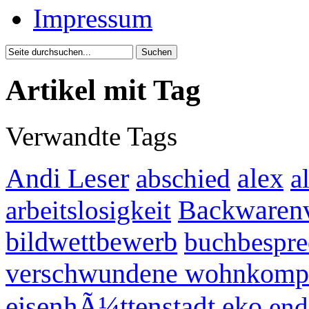
Impressum
Artikel mit Tag
Verwandte Tags
Andi Leser
abschied
alex
a
arbeitslosigkeit
Backwarenv
bildwettbewerb
buchbespr
verschwundene wohnkomp
eisenhÃ¼ttenstadt
eko
end