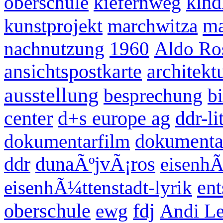
oberschule
kiefernweg
kind
ma
kunstprojekt
marchwitza
nachnutzung
1960
Aldo Ro
ansichtspostkarte
architek
ausstellung
besprechung
b
center
d+s europe ag
ddr-li
dokumentarfilm
dokumentat
ddr
dunaÃºjvÃ¡ros
eisenhÃ
ent
eisenhÃ¼ttenstadt-lyrik
oberschule
ewg
fdj
Andi Le