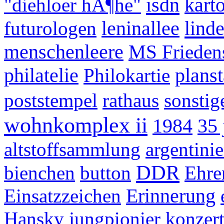
isdn
"diehloer hÃ¶he"
karto
lind
futurologen
leninallee
menschenleere
MS Frieden
philatelie
Philokartie
planst
poststempel
rathaus
sonstig
wohnkomplex ii
1984
35 
altstoffsammlung
argentini
DDR
bienchen
button
Ehre
Einsatzzeichen
Erinnerung
Hansky
jungpionier
konzer