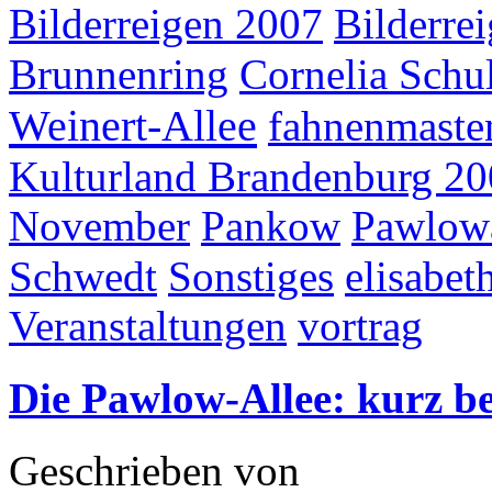
Bilderreigen 2007
Bilderre
Brunnenring
Cornelia Schu
Weinert-Allee
fahnenmaste
Kulturland Brandenburg 2
November
Pankow
Pawlowa
Schwedt
Sonstiges
elisabet
Veranstaltungen
vortrag
Die Pawlow-Allee: kurz be
Geschrieben von