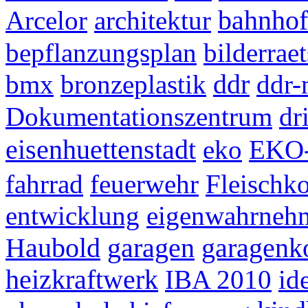
Arcelor
architektur
bahnhof
bepflanzungsplan
bilderraet
bmx
bronzeplastik
ddr
ddr
Dokumentationszentrum
dr
eisenhuettenstadt
eko
EKO-
fahrrad
feuerwehr
Fleischk
entwicklung
eigenwahrneh
Haubold
garagen
garagenk
heizkraftwerk
IBA 2010
id