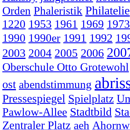
Philatelie
Orden
Phaleristik
1220
1953
1961
1969
1973
1990
1990er
1991
1992
19
200
2003
2004
2005
2006
Oberschule Otto Grotewohl
abris
ost
abendstimmung
Pressespiegel
Spielplatz
Um
Pawlow-Allee
Stadtbild
St
Zentraler Platz
aeh
Ahornw