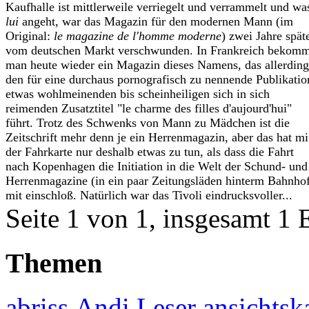
Kaufhalle ist mittlerweile verriegelt und verrammelt und wa
lui
angeht, war das Magazin für den modernen Mann (im
Original:
le magazine de l'homme moderne
) zwei Jahre spät
vom deutschen Markt verschwunden. In Frankreich bekomm
man heute wieder ein Magazin dieses Namens, das allerding
den für eine durchaus pornografisch zu nennende Publikatio
etwas wohlmeinenden bis scheinheiligen sich in sich
reimenden Zusatztitel "le charme des filles d'aujourd'hui"
führt. Trotz des Schwenks von Mann zu Mädchen ist die
Zeitschrift mehr denn je ein Herrenmagazin, aber das hat mi
der Fahrkarte nur deshalb etwas zu tun, als dass die Fahrt
nach Kopenhagen die Initiation in die Welt der Schund- und
Herrenmagazine (in ein paar Zeitungsläden hinterm Bahnho
mit einschloß. Natürlich war das Tivoli eindrucksvoller...
Seite 1 von 1, insgesamt 1 
Themen
abriss
Andi Leser
ansichtsk