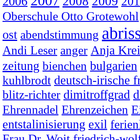
2007
2008
2009
2006
201
Oberschule Otto Grotewohl
abris
ost
abendstimmung
Andi Leser
anger
Anja Krei
zeitung
bienchen
bulgarien
kuhlbrodt
deutsch-irische 
blitz-richter
dimitroffgrad
d
Ehrennadel
Ehrenzeichen
E
entstalinisierung
exil
ferien
Frau Dr. Woit
friedrich-wol