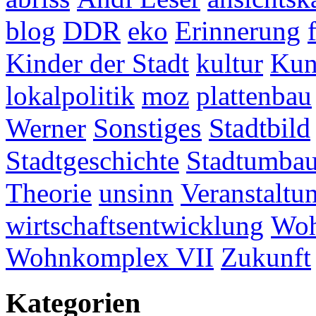
blog
DDR
eko
Erinnerung
Kinder der Stadt
kultur
Kun
lokalpolitik
moz
plattenbau
Werner
Sonstiges
Stadtbild
Stadtgeschichte
Stadtumba
Theorie
unsinn
Veranstaltu
wirtschaftsentwicklung
Woh
Wohnkomplex VII
Zukunft
Kategorien