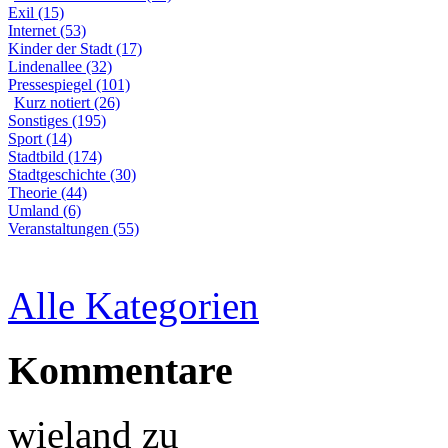
Exil (15)
Internet (53)
Kinder der Stadt (17)
Lindenallee (32)
Pressespiegel (101)
Kurz notiert (26)
Sonstiges (195)
Sport (14)
Stadtbild (174)
Stadtgeschichte (30)
Theorie (44)
Umland (6)
Veranstaltungen (55)
Alle Kategorien
Kommentare
wieland
zu