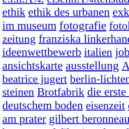
ethik
ethik des urbanen
exk
fotografie
im museum
foto
zeitung
franziska linkerhan
ideenwettbewerb
italien
jo
ausstellung
ansichtskarte
A
beatrice jugert
berlin-lichte
steinen
Brotfabrik
die erste
deutschem boden
eisenzeit
am prater
gilbert beronnea