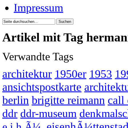
Impressum
Artikel mit Tag herma
Verwandte Tags
architektur
1950er
1953
19
ansichtspostkarte
architek
berlin
brigitte reimann
call
ddr
ddr-museum
denkmalsc
eisenhÃ¼ttenstad
e.i.h.Ã¼.