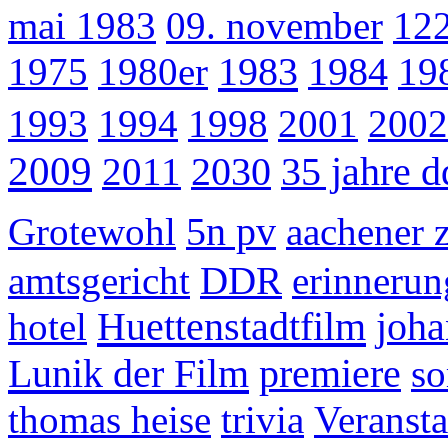
mai 1983
09. november
12
1983
1975
1980er
1984
19
1993
1994
1998
2001
2002
2009
2011
2030
35 jahre d
Grotewohl
5n pv
aachener 
amtsgericht
DDR
erinnerun
Huettenstadtfilm
hotel
joha
Lunik der Film
premiere
s
thomas heise
trivia
Veranst