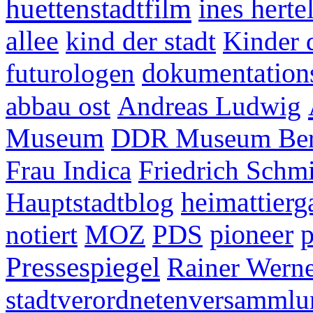
huettenstadtfilm
ines herte
allee
kind der stadt
Kinder 
futurologen
dokumentation
abbau ost
Andreas Ludwig
Museum
DDR Museum Ber
Frau Indica
Friedrich Schm
Hauptstadtblog
heimattierg
notiert
MOZ
PDS
pioneer
p
Pressespiegel
Rainer Wern
stadtverordnetenversammlu