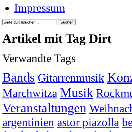
Impressum
Artikel mit Tag Dirt
Verwandte Tags
Bands
Konz
Gitarrenmusik
Musik
Marchwitza
Rockmu
Veranstaltungen
Weihnach
argentinien
astor piazolla
be