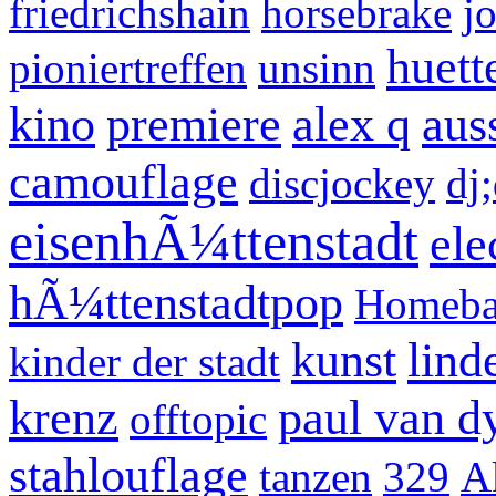
friedrichshain
horsebrake
j
huett
pioniertreffen
unsinn
kino
premiere
alex q
aus
camouflage
discjockey
dj
eisenhÃ¼ttenstadt
ele
hÃ¼ttenstadtpop
Homeba
kunst
lind
kinder der stadt
krenz
paul van d
offtopic
stahlouflage
tanzen
329
A