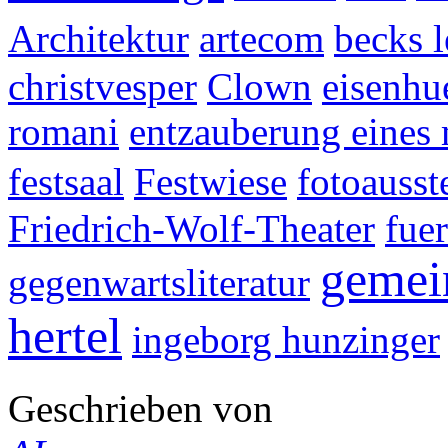
Architektur
artecom
becks 
christvesper
Clown
eisenhu
romani
entzauberung eines
festsaal
Festwiese
fotoausst
Friedrich-Wolf-Theater
fue
gemei
gegenwartsliteratur
hertel
ingeborg hunzinger
Geschrieben von