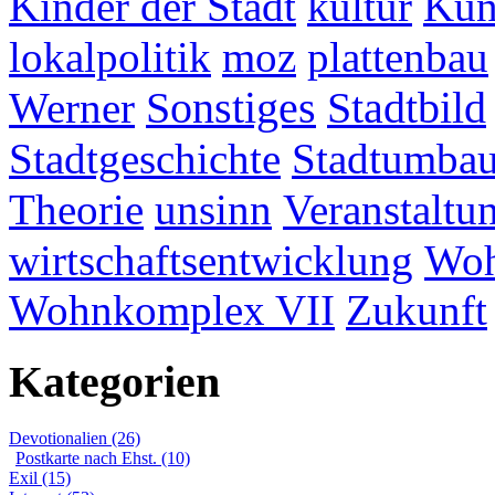
Kinder der Stadt
kultur
Kun
lokalpolitik
moz
plattenbau
Werner
Sonstiges
Stadtbild
Stadtgeschichte
Stadtumba
Theorie
unsinn
Veranstaltu
wirtschaftsentwicklung
Woh
Wohnkomplex VII
Zukunft
Kategorien
Devotionalien (26)
Postkarte nach Ehst. (10)
Exil (15)