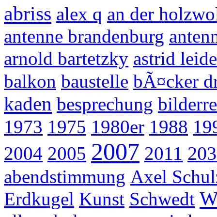
abriss
alex q
an der holzwo
antenne brandenburg
anten
arnold bartetzky
astrid leid
balkon
baustelle
bÃ¤cker d
kaden
besprechung
bilderr
1973
1975
1980er
1988
19
2007
203
2004
2005
2011
abendstimmung
Axel Schul
W
Erdkugel
Kunst
Schwedt