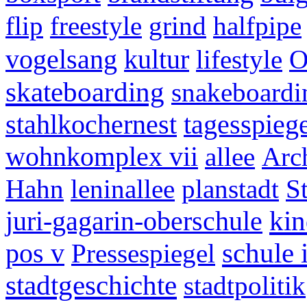
flip
freestyle
grind
halfpipe
vogelsang
kultur
lifestyle
O
skateboarding
snakeboardi
stahlkochernest
tagesspieg
wohnkomplex vii
allee
Arch
Hahn
leninallee
planstadt
S
juri-gagarin-oberschule
kin
pos v
schule 
Pressespiegel
stadtgeschichte
stadtpolitik