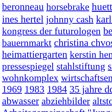
beronneau
huet
horsebrake
ines hertel
kar
johnny cash
b
kongress der futurologen
christina chvo
bauernmarkt
heimattiergarten
kerstin he
s
pressespiegel
stahlstiftung
wohnkomplex
wirtschaftse
1984
35 jahre d
1969
1983
abwasser
abziehbilder
alts