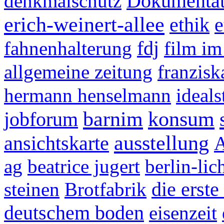
Dokumentat
denkmalschutz
erich-weinert-allee
ethik
e
fdj
fahnenhalterung
film i
allgemeine zeitung
franzisk
hermann henselmann
ideals
barnim
konsum
jobforum
ausstellung
ansichtskarte
A
ag
beatrice jugert
berlin-lic
die erste
steinen
Brotfabrik
deutschem boden
eisenzeit