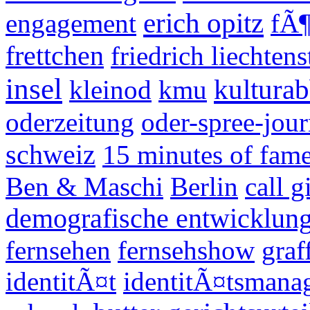
erich opitz
engagement
fÃ¶
frettchen
friedrich liechtens
insel
kultura
kleinod
kmu
oderzeitung
oder-spree-jour
schweiz
15 minutes of fam
Ben & Maschi
Berlin
call g
demografische entwicklun
fernsehen
fernsehshow
graf
identitÃ¤t
identitÃ¤tsmana