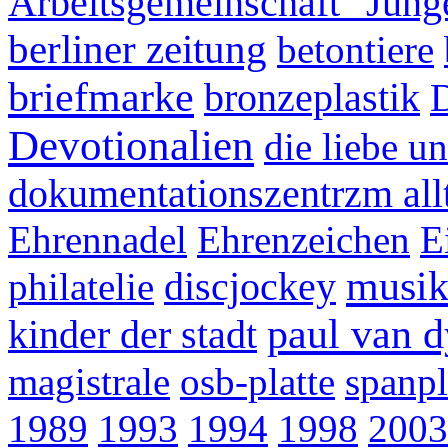
Arbeitsgemeinschaft "Junge
berliner zeitung
betontiere
briefmarke
bronzeplastik
Devotionalien
die liebe u
dokumentationszentrzm allt
Ehrennadel
Ehrenzeichen
E
musi
discjockey
philatelie
paul van 
kinder der stadt
magistrale
osb-platte
spanpl
1989
1993
1994
1998
2003