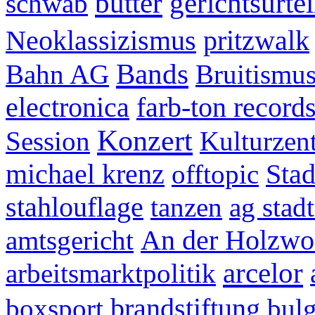
butter
gerichtsurtei
schwab
Neoklassizismus
pritzwalk
Bands
Bahn AG
Bruitismu
electronica
farb-ton record
Konzert
Session
Kulturzen
michael krenz
Stad
offtopic
stahlouflage
tanzen
ag sta
An der Holzwo
amtsgericht
arcelor
arbeitsmarktpolitik
brandstiftung
boxsport
bulg