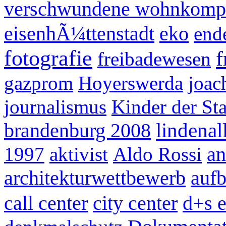
verschwundene wohnkomp
eisenhÃ¼ttenstadt
eko
end
fotografie
f
freibadewesen
gazprom
Hoyerswerda
joac
journalismus
Kinder der St
brandenburg 2008
lindenal
an
1997
aktivist
Aldo Rossi
architekturwettbewerb
auf
call center
city center
d+s 