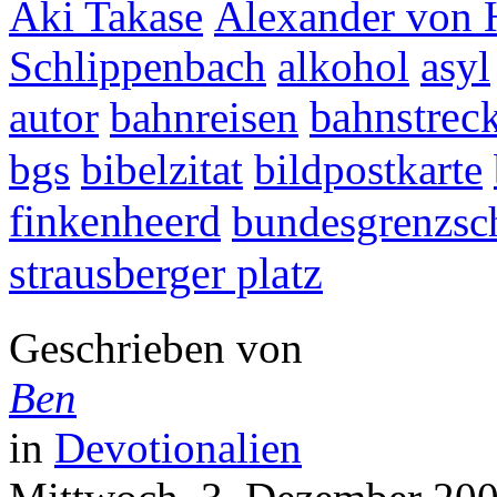
Aki Takase
Alexander von
Schlippenbach
alkohol
asyl
bahnstreck
autor
bahnreisen
bgs
bibelzitat
bildpostkarte
finkenheerd
bundesgrenzsc
strausberger platz
Geschrieben von
Ben
in
Devotionalien