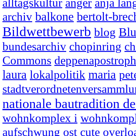
alltagskultur
anger
anja lan
balkone
bertolt-brec
archiv
Bildwettbewerb
Bl
blog
bundesarchiv
chopinring
ch
Commons
deppenapostrop
laura
maria
lokalpolitik
pet
stadtverordnetenversammlu
nationale bautradition de
wohnkomplex i
wohnkompl
aufschwung ost
cute overlo