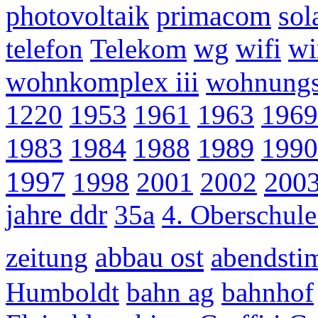
photovoltaik
primacom
sol
telefon
Telekom
wg
wifi
wi
wohnkomplex iii
wohnungs
1220
1953
1961
1963
1969
1983
1984
1988
1989
1990
1997
200
1998
2001
2002
jahre ddr
35a
4. Oberschul
abbau ost
zeitung
abendst
Humboldt
bahn ag
bahnhof