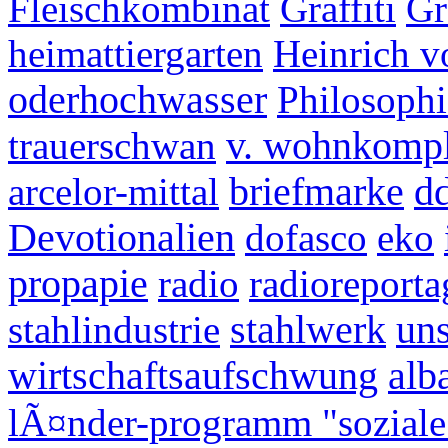
Fleischkombinat
Graffiti
Gr
heimattiergarten
Heinrich v
oderhochwasser
Philosophi
trauerschwan
v. wohnkomp
arcelor-mittal
briefmarke
d
Devotionalien
dofasco
eko
propapie
radio
radioreporta
stahlindustrie
stahlwerk
un
wirtschaftsaufschwung
alb
lÃ¤nder-programm "soziale 