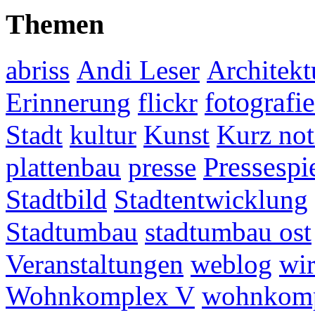
Themen
abriss
Andi Leser
Architekt
fotografie
Erinnerung
flickr
Stadt
kultur
Kunst
Kurz not
plattenbau
presse
Pressespi
Stadtbild
Stadtentwicklung
Stadtumbau
stadtumbau ost
Veranstaltungen
weblog
wir
Wohnkomplex V
wohnkomp