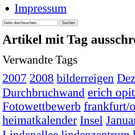
Impressum
Artikel mit Tag aussch
Verwandte Tags
2007
2008
bilderreigen
Dez
erich opi
Durchbruchwand
Fotowettbewerb
frankfurt/
heimatkalender
Insel
Janua
Lindenallee
lindenzentrum