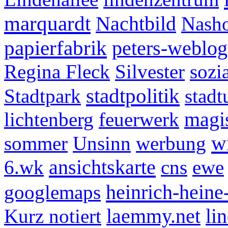
marquardt
Nachtbild
Nash
papierfabrik
peters-weblog
Regina Fleck
Silvester
sozia
stadtpolitik
Stadtpark
stadt
lichtenberg
feuerwerk
magis
w
sommer
Unsinn
werbung
ansichtskarte
6.wk
cns
ewe
heinrich-heine-
googlemaps
Kurz notiert
laemmy.net
li