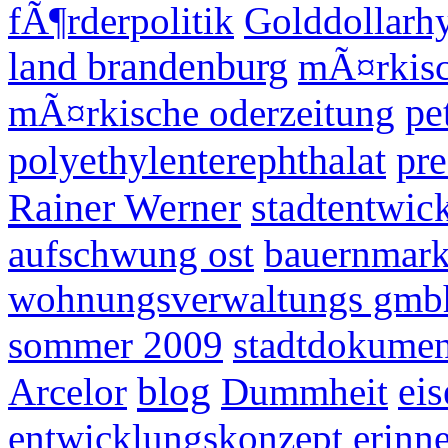
fÃ¶rderpolitik
Golddollarh
land brandenburg
mÃ¤rkisc
mÃ¤rkische oderzeitung
pe
polyethylenterephthalat
pre
Rainer Werner
stadtentwic
aufschwung ost
bauernmark
wohnungsverwaltungs gmb
sommer 2009
stadtdokumen
blog
Arcelor
Dummheit
eis
entwicklungskonzept
erinn