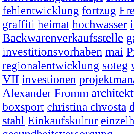
fehlentwicklung
fortzug
Fr
graffiti
heimat
hochwasser
Backwarenverkaufsstelle
g
investitionsvorhaben
mai
P
regionalentwicklung
soteg
VII
investionen
projektman
Alexander Fromm
architekt
boxsport
christina chvosta
stahl
Einkaufskultur
einzel
gesundheitsversorgung