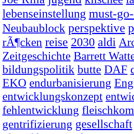
must-go-
lebenseinstellung
perspektive
p
Neubaublock
reise
2030
aldi
rÃ¶cken
Arc
Zeitgeschichte
Barrett Watt
bildungspolitik
butte
DAF
EKO
endurbanisierung
Eng
entwicklungskonzept
entwi
fehlentwicklung
fleischkom
gesellschaft
gentrifizierung