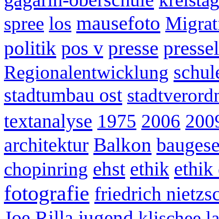
mausefoto
spree
los
Migrat
politik
presse
presse
pos v
schul
Regionalentwicklung
stadtumbau ost
stadtveror
textanalyse
1975
2006
200
Balkon
architektur
baugese
ehst
ethik
ethik
chopinring
fotografie
friedrich nietzs
jugend
Joe Rilla
klischee
l