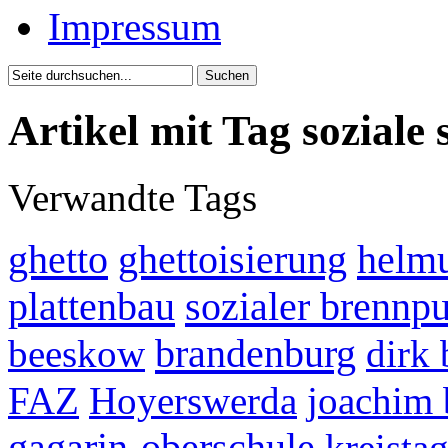
Impressum
Artikel mit Tag soziale 
Verwandte Tags
ghetto
ghettoisierung
helmu
plattenbau
sozialer brennp
brandenburg
beeskow
dirk 
FAZ
Hoyerswerda
joachim 
gagarin-oberschule
kreista