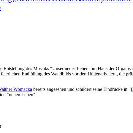
o
die Entstehung des Mosaiks "Unser neues Leben" im Haus der Organisat
feierlichen Enthüllung des Wandbilds vor den Hüttenarbeitern, die prüfen
alther Womacka
bereits angesehen und schildert seine Eindrücke in "
D
alten "neuen Leben":
h