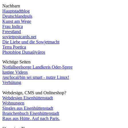
Nachbarn
Hauptstadtblog
Deutschlandpuls
Kunst am Wege
Frau Indica
Freestland
sovietpostcards.net
Die Liebe und die Sowjetmacht
Terra Poetica
Photoblog Dunaújváros
Wichtige Seiten
Notfallseelsorge Landkreis Oder-Spree
lustige Videos
/usr/local/bin sei smart - nutze Linux!
Verhütung
Webdesign, CMS und Onlineshop?
Webdesign Eisenhüttenstadt
Wohnungen
Singles aus Eisenhüttenstadt
Branchenbuch Eisenhüttenstadt
Raus aus Hütte. Auf nach Paris.