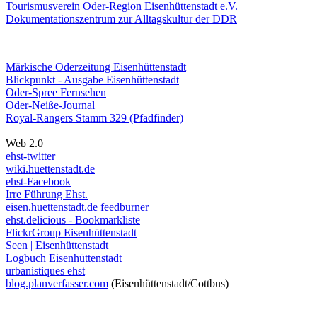
Tourismusverein Oder-Region Eisenhüttenstadt e.V.
Dokumentationszentrum
zur Alltagskultur der DDR
Märkische Oderzeitung Eisenhüttenstadt
Blickpunkt - Ausgabe Eisenhüttenstadt
Oder-Spree Fernsehen
Oder-Neiße-Journal
Royal-Rangers Stamm 329 (Pfadfinder)
Web 2.0
ehst-twitter
wiki.huettenstadt.de
ehst-Facebook
Irre Führung Ehst.
eisen.huettenstadt.de feedburner
ehst.delicious - Bookmarkliste
FlickrGroup Eisenhüttenstadt
Seen | Eisenhüttenstadt
Logbuch Eisenhüttenstadt
urbanistiques ehst
blog.planverfasser.com
(Eisenhüttenstadt/Cottbus)