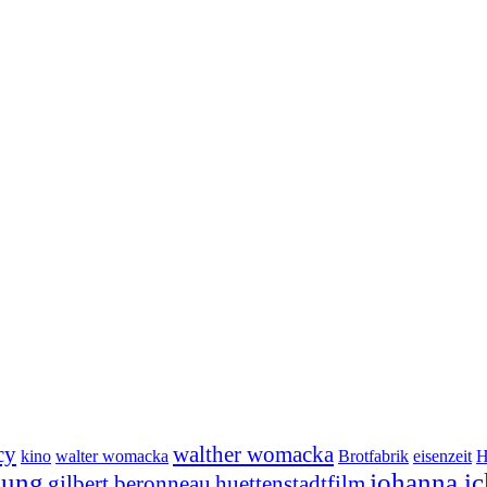
cy
walther womacka
kino
walter womacka
Brotfabrik
eisenzeit
H
hung
johanna ic
gilbert beronneau
huettenstadtfilm