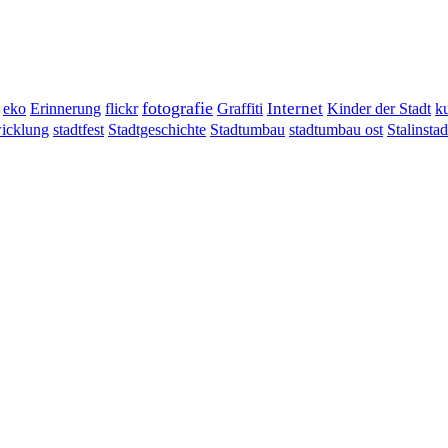
fotografie
Erinnerung
flickr
Graffiti
Internet
eko
Kinder der Stadt
ku
wicklung
stadtumbau ost
Stalinstad
stadtfest
Stadtgeschichte
Stadtumbau