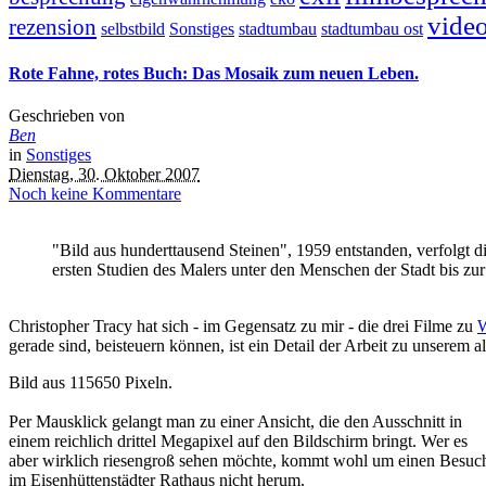
vide
rezension
selbstbild
Sonstiges
stadtumbau
stadtumbau ost
Rote Fahne, rotes Buch: Das Mosaik zum neuen Leben.
Geschrieben von
Ben
in
Sonstiges
Dienstag, 30. Oktober 2007
Noch keine Kommentare
"Bild aus hunderttausend Steinen", 1959 entstanden, verfolgt 
ersten Studien des Malers unter den Menschen der Stadt bis zur 
Christopher Tracy hat sich - im Gegensatz zu mir - die drei Filme zu
W
gerade sind, beisteuern können, ist ein Detail der Arbeit zu unserem 
Bild aus 115650 Pixeln.
Per Mausklick gelangt man zu einer Ansicht, die den Ausschnitt in
einem reichlich drittel Megapixel auf den Bildschirm bringt. Wer es
aber wirklich riesengroß sehen möchte, kommt wohl um einen Besuc
im Eisenhüttenstädter Rathaus nicht herum.