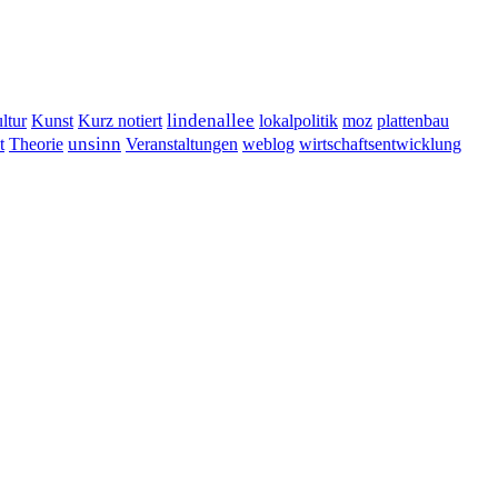
lindenallee
ltur
Kunst
Kurz notiert
lokalpolitik
moz
plattenbau
t
unsinn
Veranstaltungen
Theorie
weblog
wirtschaftsentwicklung