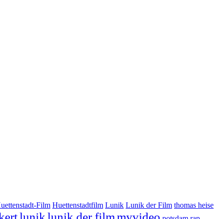
uettenstadt-Film
Huettenstadtfilm
Lunik
Lunik der Film
thomas heise
kert
lunik
lunik der film
myvideo
potsdam
rap