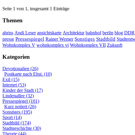
Seite 1 von 1, insgesamt 1 Einträge
Themen
DDR
abriss
Andi Leser
ansichtskarte
Architektur
bahnhof
berlin
blog
Sonstiges
presse
Pressespiegel
Rainer Werner
Stadtbild
Stadtent
Wohnkomplex VII
Wohnkomplex V
wohnkomplex vi
Zukunft
Kategorien
Devotionalien (26)
Postkarte nach Ehst. (10)
Exil (15)
Internet (53)
Kinder der Stadt (17)
Lindenallee (32)
Pressespiegel (101)
Kurz notiert (26)
Sonstiges (195)
Sport (14)
Stadtbild (174)
Stadtgeschichte (30)
Theorie (44)