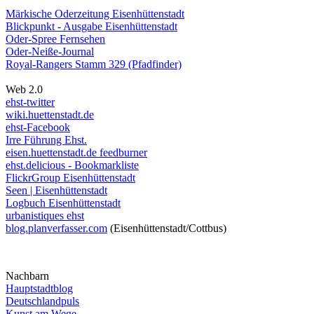
Märkische Oderzeitung Eisenhüttenstadt
Blickpunkt - Ausgabe Eisenhüttenstadt
Oder-Spree Fernsehen
Oder-Neiße-Journal
Royal-Rangers Stamm 329 (Pfadfinder)
Web 2.0
ehst-twitter
wiki.huettenstadt.de
ehst-Facebook
Irre Führung Ehst.
eisen.huettenstadt.de feedburner
ehst.delicious - Bookmarkliste
FlickrGroup Eisenhüttenstadt
Seen | Eisenhüttenstadt
Logbuch Eisenhüttenstadt
urbanistiques ehst
blog.planverfasser.com
(Eisenhüttenstadt/Cottbus)
Nachbarn
Hauptstadtblog
Deutschlandpuls
Kunst am Wege