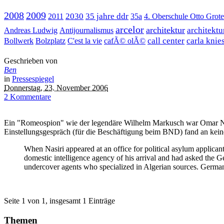
2008
2009
2030
35 jahre ddr
2011
35a
4. Oberschule Otto Grot
arcelor
architektur
architekt
Andreas Ludwig
Antijournalismus
call center
carla knie
Bollwerk
Bolzplatz
C'est la vie
cafÃ© olÃ©
Geschrieben von
Ben
in
Pressespiegel
Donnerstag, 23. November 2006
2 Kommentare
Ein "Romeospion" wie der legendäre Wilhelm Markusch war Omar Nas
Einstellungsgespräch (für die Beschäftigung beim BND) fand an kein
When Nasiri appeared at an office for political asylum applic
domestic intelligence agency of his arrival and had asked the G
undercover agents who specialized in Algerian sources. German
Seite 1 von 1, insgesamt 1 Einträge
Themen