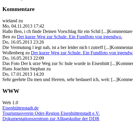
Kommentare
wieland
zu
Mo, 04.11.2013 17:42
Hallo Ben, i ch finde Deinen Vorschlag für ein Schil [...]Kommentare 
Ben
zu
Der kurze Weg zur Schule. Ein Fundfoto von irgendwo.
Do, 16.05.2013 23:26
Die Vermutung l iegt nah, ist a ber leider nich t zutreff [...]Kommentar
Wollenberg
zu
Der kurze Weg zur Schule. Ein Fundfoto von irgendw
Do, 16.05.2013 22:09
Das Foto Der k urze Weg zur Sc hule wurde in Eisenhütt [...]Kommen
Hans Joachim Stephan
zu
Do, 17.01.2013 14:20
Sehr geehrte Da men und Herren, sehr bedauerl ich, welc [...]Kommen
WWW
Web 1.0
Eisenhüttenstadt.de
Tourismusverein Oder-Region Eisenhüttenstadt e.V.
Dokumentationszentrum
zur Alltagskultur der DDR