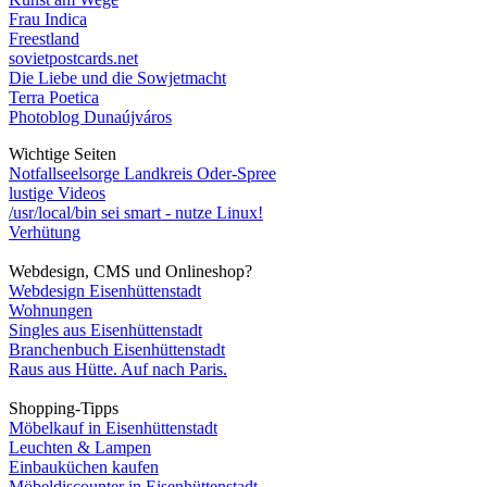
Frau Indica
Freestland
sovietpostcards.net
Die Liebe und die Sowjetmacht
Terra Poetica
Photoblog Dunaújváros
Wichtige Seiten
Notfallseelsorge Landkreis Oder-Spree
lustige Videos
/usr/local/bin sei smart - nutze Linux!
Verhütung
Webdesign, CMS und Onlineshop?
Webdesign Eisenhüttenstadt
Wohnungen
Singles aus Eisenhüttenstadt
Branchenbuch Eisenhüttenstadt
Raus aus Hütte. Auf nach Paris.
Shopping-Tipps
Möbelkauf in Eisenhüttenstadt
Leuchten & Lampen
Einbauküchen kaufen
Möbeldiscounter in Eisenhüttenstadt