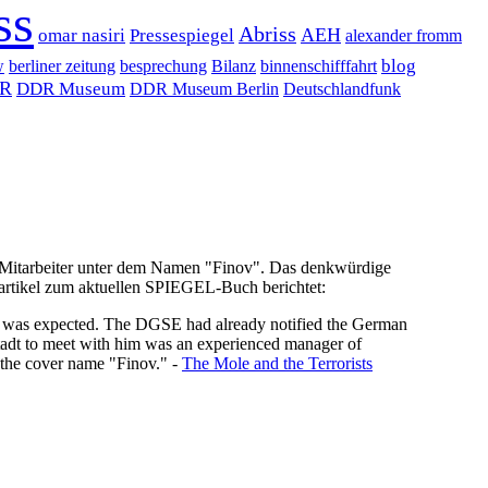
ss
Abriss
AEH
omar nasiri
Pressespiegel
alexander fromm
blog
w
berliner zeitung
besprechung
Bilanz
binnenschifffahrt
R
DDR Museum
DDR Museum Berlin
Deutschlandfunk
-Mitarbeiter unter dem Namen "Finov". Das denkwürdige
tartikel zum aktuellen SPIEGEL-Buch berichtet:
 he was expected. The DGSE had already notified the German
nstadt to meet with him was an experienced manager of
 the cover name "Finov." -
The Mole and the Terrorists