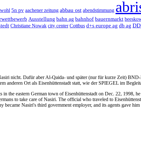
abri
abbau ost
5n pv
ewohl
aachener zeitung
abendstimmung
urwettbewerb
Ausstellung
bahn ag
bahnhof
bauernmarkt
beesko
DD
stedt
d+s europe ag
db ag
Christiane Nowak
city center
Cottbus
iri nicht. Dafür aber Al-Qaida- und später (nur für kurze Zeit) BND
em anderen Ort als Eisenhüttenstadt statt, wie der SPIEGEL im Beglei
ants in the eastern German town of Eisenhüttenstadt on Dec. 22, 1998,
ermans to take care of Nasiri. The official who traveled to Eisenhütte
y became Nasiri's third government employer, and its agents gave him