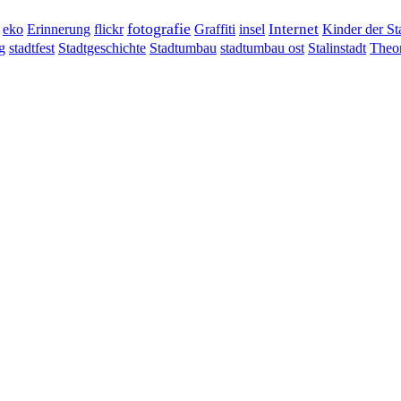
fotografie
Erinnerung
flickr
Graffiti
Internet
eko
insel
Kinder der St
g
stadtumbau ost
Stalinstadt
stadtfest
Stadtgeschichte
Stadtumbau
Theor