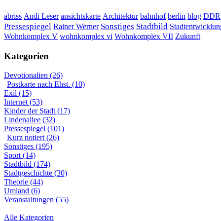
DDR
abriss
Andi Leser
ansichtskarte
Architektur
bahnhof
berlin
blog
Sonstiges
Pressespiegel
Rainer Werner
Stadtbild
Stadtentwicklun
Wohnkomplex VII
Wohnkomplex V
wohnkomplex vi
Zukunft
Kategorien
Devotionalien (26)
Postkarte nach Ehst. (10)
Exil (15)
Internet (53)
Kinder der Stadt (17)
Lindenallee (32)
Pressespiegel (101)
Kurz notiert (26)
Sonstiges (195)
Sport (14)
Stadtbild (174)
Stadtgeschichte (30)
Theorie (44)
Umland (6)
Veranstaltungen (55)
Alle Kategorien