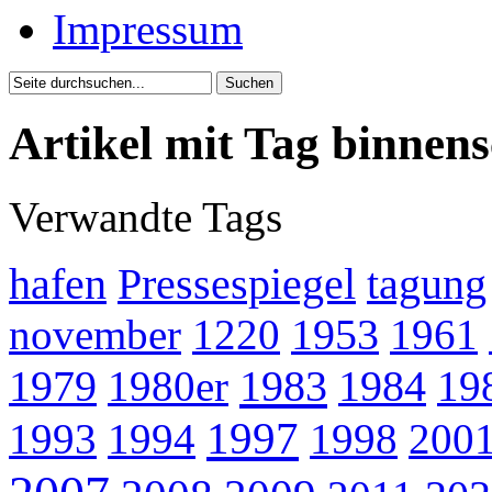
Impressum
Artikel mit Tag binnens
Verwandte Tags
hafen
Pressespiegel
tagung
november
1220
1953
1961
1983
1979
1980er
1984
19
1997
1993
1994
1998
200