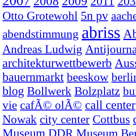
2007
2008
2009
2011
203
Otto Grotewohl
5n pv
aach
abriss
Ab
abendstimmung
Andreas Ludwig
Antijourn
architekturwettbewerb
Auss
bauernmarkt
beeskow
berli
blog
Bollwerk
Bolzplatz
bu
vie
cafÃ© olÃ©
call center
Nowak
city center
Cottbus
Museum
DDR Museum Ber