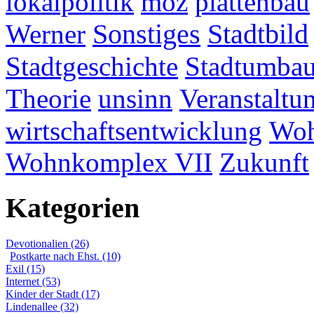
lokalpolitik
moz
plattenbau
Werner
Sonstiges
Stadtbild
Stadtgeschichte
Stadtumba
Theorie
unsinn
Veranstaltu
wirtschaftsentwicklung
Woh
Wohnkomplex VII
Zukunft
Kategorien
Devotionalien (26)
Postkarte nach Ehst. (10)
Exil (15)
Internet (53)
Kinder der Stadt (17)
Lindenallee (32)