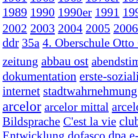
1989
1990
1990er
1991
19
2003
2002
2004
2005
2006
ddr
35a
4. Oberschule Otto
abbau ost
zeitung
abendst
dokumentation
erste-sozial
internet
stadtwahrnehmung
arcelor
arcel
arcelor mittal
Bildsprache
C'est la vie
clu
Entwicklung
dofasco
dpa
e