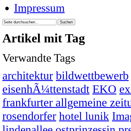
Impressum
Artikel mit Tag
Verwandte Tags
architektur
bildwettbewerb
eisenhÃ¼ttenstadt
EKO
ex
frankfurter allgemeine zeit
rosendorfer
hotel lunik
Ima
lindenallee
ostprinzessin
pr