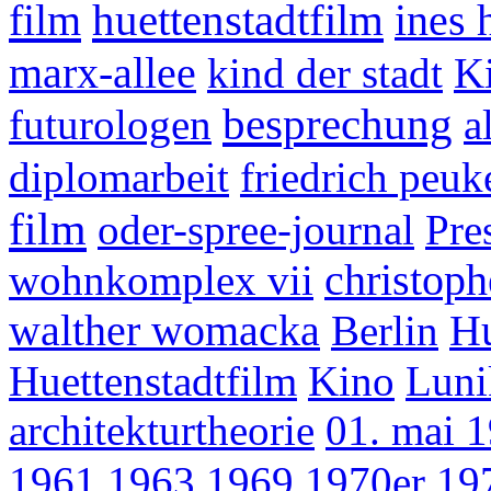
film
huettenstadtfilm
ines 
marx-allee
kind der stadt
Ki
besprechung
futurologen
a
diplomarbeit
friedrich peuk
film
oder-spree-journal
Pre
wohnkomplex vii
christoph
walther womacka
Berlin
Hu
Huettenstadtfilm
Kino
Luni
architekturtheorie
01. mai 
1961
1963
1969
1970er
19