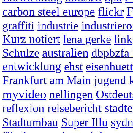
F
flickr
carbon steel europe
graffiti
industrie
industrier
Kurz notiert
lena gerke
link
Schulze
australien
dbpbzfa 
entwicklung
ehst
eisenhuett
Frankfurt am Main
jugend
myvideo
nellingen
Ostdeut
reflexion
reisebericht
stadt
Stadtumbau
Super Illu
syd