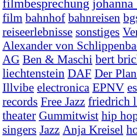
filmbesprechung
johanna 
film
bahnhof
bahnreisen
bg
reiseerlebnisse
sonstiges
Ve
Alexander von Schlippenba
AG
Ben & Maschi
bert bric
liechtenstein
DAF
Der Plan
Illvibe
electronica
EPNV
e
records
Free Jazz
friedrich 
theater
Gummitwist
hip ho
singers
Jazz
Anja Kreisel
h