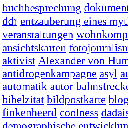
buchbesprechung
dokumenta
ddr
entzauberung eines myt
wohnkompl
veranstaltungen
ansichtskarten
fotojournlis
aktivist
Alexander von Hum
antidrogenkampagne
asyl
a
automatik
autor
bahnstrecke
bibelzitat
bildpostkarte
blo
finkenheerd
coolness
dadai
demographische entwicklu