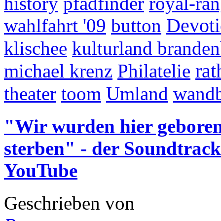
history
pfadfinder
royal-ran
wahlfahrt '09
button
Devoti
klischee
kulturland brande
michael krenz
Philatelie
rat
theater
toom
Umland
wandb
"Wir wurden hier geboren,
sterben" - der Soundtrac
YouTube
Geschrieben von