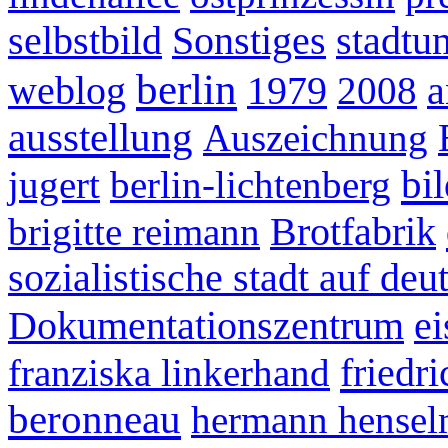
selbstbild
Sonstiges
stadtu
berlin
weblog
1979
2008
a
ausstellung
Auszeichnung
bi
jugert
berlin-lichtenberg
brigitte reimann
Brotfabrik
sozialistische stadt auf d
Dokumentationszentrum
ei
friedr
franziska linkerhand
beronneau
hermann hense