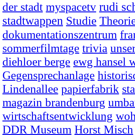
der stadt
myspacetv
rudi sc
stadtwappen
Studie
Theori
dokumentationszentrum
fra
sommerfilmtage
trivia
unser
diehloer berge
ewg hansel 
Gegensprechanlage
histori
Lindenallee
papierfabrik
st
magazin brandenburg
umba
wirtschaftsentwicklung
woh
DDR Museum
Horst Misch