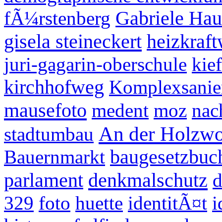
fÃ¼rstenberg
Gabriele Hau
gisela steineckert
heizkraf
juri-gagarin-oberschule
kie
kirchhofweg
Komplexsanie
mausefoto
medent
moz
nac
An der Holzwo
stadtumbau
Bauernmarkt
baugesetzbuc
denkmalschutz
parlament
d
329
foto
huette
identitÃ¤t
i