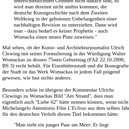
unterschiedlichsten Gründen nicht danach sind, so
wird man dereinst nicht umhin kommen, die
deutsche Kunstgeschichte nach dem Zweiten
Weltkrieg in der gebotenen Unbefangenheit einer
nachhaltigen Revision zu unterziehen. Dann wird
man - dazu bedarf es keiner Prophetie - auch
Womacka einen neuen Platz zuweisen."
Mal sehen, ob der Kunst- und Architekturjournalist Ulrich
Clewing mit seiner Formulierung in der Würdigung Walter
Womackas zu dessen 75sten Geburtstag (FAZ 22.10.2000,
BS 3) recht behält. Für Eisenhüttenstadt und die Ikonografie
der Stadt ist das Werk Womackas in jedem Fall prägend
gewesen, wie fast nichts anderes.
Besonders schön ist übrigens der Kommentar Ulrichs
Clewings zu Womackas Bild "Am Strand", dass man
eigentlich auch "Liebe 62" hätte nennen können, wenn nicht
Michelangelo Antonionis Film
L'Eclisse
aus dem selben Jah
für den deutschen Verleih diesen Titel bekommen hätte:
"Man sieht ein junges Paar am Meer: Er liegt