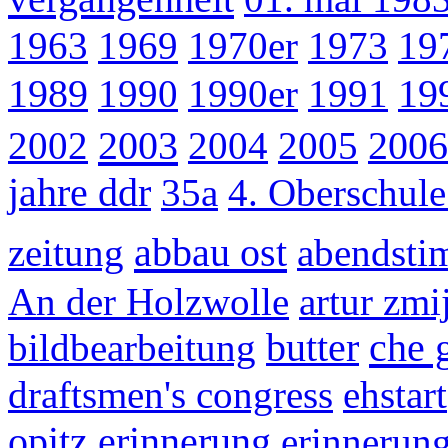
1963
1969
1970er
1973
19
1989
1990
1990er
1991
19
2003
2002
2004
2005
2006
jahre ddr
35a
4. Oberschul
abbau ost
zeitung
abendst
An der Holzwolle
artur zmi
che 
bildbearbeitung
butter
draftsmen's congress
ehstart
opitz
erinnerung
erinnerung