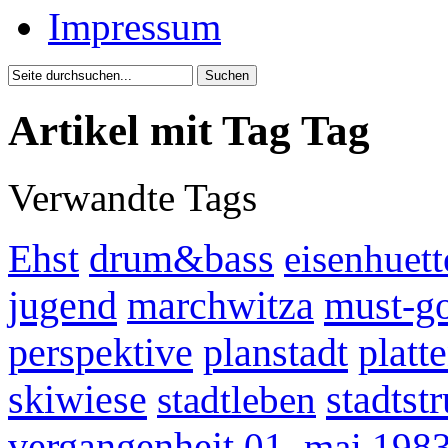
Impressum
Artikel mit Tag Tag
Verwandte Tags
Ehst
drum&bass
eisenhuett
jugend
must-go
marchwitza
perspektive
planstadt
platt
skiwiese
stadtst
stadtleben
vergangenheit
01. mai 198