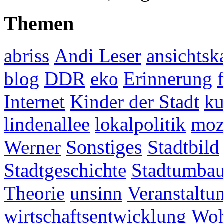
Themen
abriss
Andi Leser
ansichtsk
blog
DDR
eko
Erinnerung
Internet
Kinder der Stadt
ku
lindenallee
lokalpolitik
mo
Werner
Sonstiges
Stadtbild
Stadtgeschichte
Stadtumba
Theorie
unsinn
Veranstaltu
wirtschaftsentwicklung
Woh