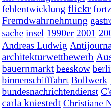
flickr
fehlentwicklung
fort
Fremdwahrnehmung
gast
sache
insel
1990er
2001
20
Andreas Ludwig
Antijourn
architekturwettbewerb
Aus
bauernmarkt
beeskow
berl
binnenschifffahrt
Bollwerk
bundesnachrichtendienst
C'
carla kniestedt
Christiane