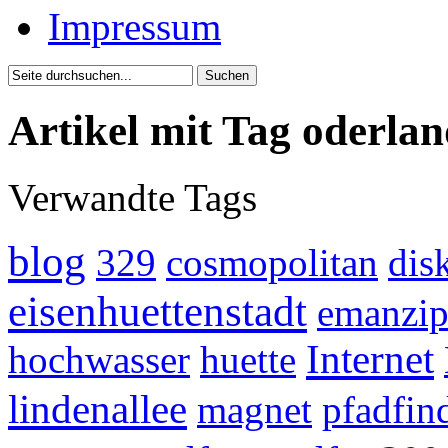
Impressum
Artikel mit Tag oderlan
Verwandte Tags
blog
329
cosmopolitan
dis
eisenhuettenstadt
emanzip
Internet
hochwasser
huette
lindenallee
magnet
pfadfin