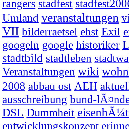
rangers
stadfest
stadfest200
veranstaltungen
Umland
v
VII
bilderraetsel
ehst
Exil
e
googeln
google
historiker
L
stadtbild
stadtleben
stadtw
wiki
wohn
Veranstaltungen
2008
abbau ost
AEH
aktuel
ausschreibung
bund-lÃ¤nder
eisenhÃ¼tt
DSL
Dummheit
entwicklungskonzept
erinn