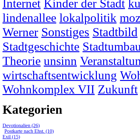
Internet
Kinder der Stadt
ku
lindenallee
lokalpolitik
mo
Werner
Sonstiges
Stadtbild
Stadtgeschichte
Stadtumba
Theorie
unsinn
Veranstaltu
wirtschaftsentwicklung
Woh
Wohnkomplex VII
Zukunft
Kategorien
Devotionalien (26)
Postkarte nach Ehst. (10)
Exil (15)