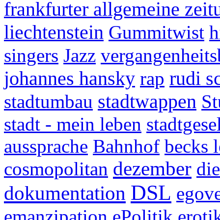
frankfurter allgemeine zeit
liechtenstein
Gummitwist
h
singers
Jazz
vergangenheit
johannes hansky
rudi s
rap
stadtwappen
stadtumbau
St
stadt - mein leben
stadtgese
aussprache
Bahnhof
becks 
dezember
cosmopolitan
di
DSL
dokumentation
egov
emanzipation
ePolitik
eroti