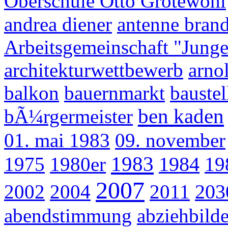
Oberschule Otto Grotewohl
andrea diener
antenne bran
Arbeitsgemeinschaft "Junge 
architekturwettbewerb
arno
balkon
bauernmarkt
baustel
ben kaden
bÃ¼rgermeister
01. mai 1983
09. november
1983
1984
1975
1980er
19
2007
203
2002
2004
2011
abendstimmung
abziehbilde