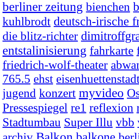
berliner zeitung
b
bienchen
deutsch-irische 
kuhlbrodt
dimitroffgr
die blitz-richter
entstalinisierung
fahrkarte
friedrich-wolf-theater
abwa
765.5
ehst
eisenhuettenstad
myvideo
jugend
konzert
Os
Pressespiegel
re1
reflexion
Stadtumbau
Super Illu
vbb
Balkon
balkone
archiv
ber