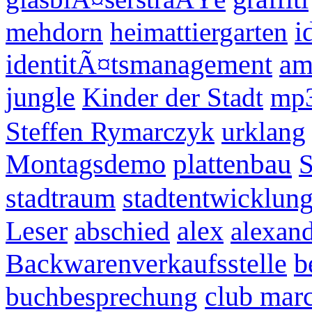
i
mehdorn
heimattiergarten
identitÃ¤tsmanagement
am
jungle
Kinder der Stadt
mp
Steffen Rymarczyk
urklang
Montagsdemo
plattenbau
S
stadtraum
stadtentwicklun
Leser
alex
abschied
alexand
Backwarenverkaufsstelle
b
club mar
buchbesprechung