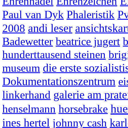
Ehrennadel
Ehrenzeichen
E
Paul van Dyk
Phaleristik
P
andi leser
ansichtskar
2008
Badewetter
beatrice jugert
b
hunderttausend steinen
brig
die erste sozialis
museum
Dokumentationszentrum
ei
galerie am prate
linkerhand
hue
henselmann
horsebrake
ines hertel
kar
johnny cash