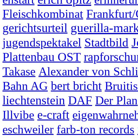
Fleischkombinat
Frankfurt
gerichtsurteil
guerilla-mar
J
jugendspektakel
Stadtbild
Plattenbau OST
rapforschu
Takase
Alexander von Schl
bert bricht
Bahn AG
Bruiti
liechtenstein
DAF
Der Plan
e-craft
Illvibe
eigenwahrn
eschweiler
farb-ton records