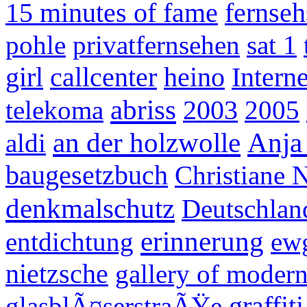
15 minutes of fame
fernse
pohle
privatfernsehen
sat 1
girl
callcenter
heino
Interne
abriss
2003
telekoma
2005
an der holzwolle
Anja 
aldi
baugesetzbuch
Christiane
denkmalschutz
Deutschlan
erinnerung
entdichtung
ew
nietzsche
gallery of modern
graffiti
glasblÃ¤serstraÃŸe