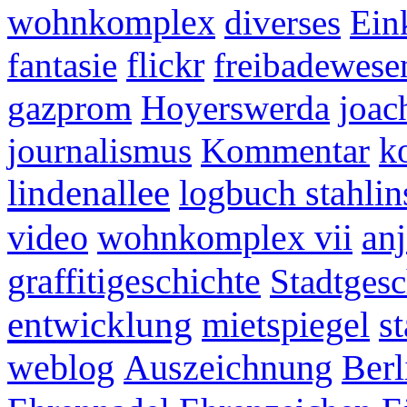
wohnkomplex
diverses
Ein
flickr
fantasie
freibadewese
gazprom
Hoyerswerda
joac
k
journalismus
Kommentar
lindenallee
logbuch stahlin
video
wohnkomplex vii
anj
graffitigeschichte
Stadtgesc
entwicklung
mietspiegel
s
weblog
Auszeichnung
Berl