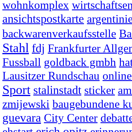
wohnkomplex
wirtschaftse
ansichtspostkarte
argentini
backwarenverkaufsstelle
Ba
Stahl
fdj
Frankfurter Allge
Fussball
goldback gmbh
ha
Lausitzer Rundschau
onlin
Sport
stalinstadt
sticker
am
zmijewski
baugebundene ku
guevara
City Center
debatt
erich opitz
ehstart
erinneru