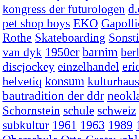
d.
kongress der futurologen
pet shop boys
EKO
Gapolli
Rothe
Skateboarding
Sonst
1950er
barnim
van dyk
ber
eri
discjockey
einzelhandel
konsum
helvetiq
kulturhau
bautradition der ddr
neokl
Schornstein
schule
schweiz
subkultur
1961
1963
1989