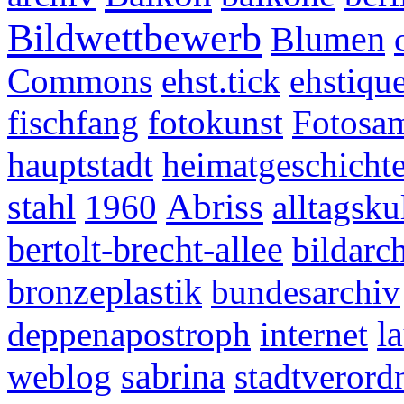
Bildwettbewerb
Blumen
Commons
ehst.tick
ehstiqu
fischfang
fotokunst
Fotosa
hauptstadt
heimatgeschicht
stahl
Abriss
1960
alltagsku
bertolt-brecht-allee
bildarc
bronzeplastik
bundesarchiv
l
deppenapostroph
internet
sabrina
weblog
stadtveror