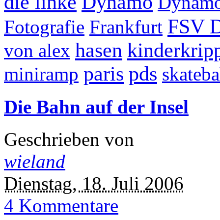
die linke
Dynamo
Dynamo
FSV 
Fotografie
Frankfurt
hasen
kinderkrip
von alex
paris
pds
miniramp
skateb
Die Bahn auf der Insel
Geschrieben von
wieland
Dienstag, 18. Juli 2006
4 Kommentare