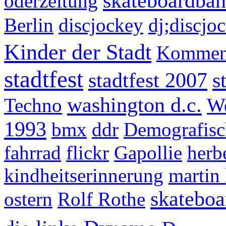
skateboardba
oderzeitung
Berlin
discjockey
dj;discjo
Kinder der Stadt
Kommen
stadtfest
stadtfest 2007
s
washington d.c.
Techno
W
1993
bmx
ddr
Demografisc
fahrrad
flickr
Gapollie
herb
kindheitserinnerung
martin
skateboa
ostern
Rolf Rothe