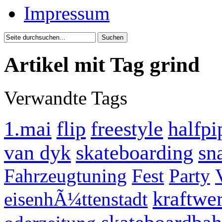
Impressum
Artikel mit Tag grind
Verwandte Tags
1.mai
flip
freestyle
halfpi
van dyk
skateboarding
sn
Fahrzeugtuning
Fest
Party
kraftwe
eisenhÃ¼ttenstadt